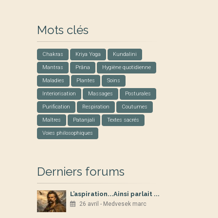
Mots clés
Chakras
Kriya Yoga
Kundalini
Mantras
Prâna
Hygiène quotidienne
Maladies
Plantes
Soins
Interiorisation
Massages
Posturales
Purification
Respiration
Coutumes
Maîtres
Patanjali
Textes sacrés
Voies philosophiques
Derniers forums
L’aspiration...Ainsi parlait ...
26 avril - Medvesek marc