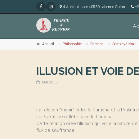
4 Allée d’Alsace 40530 Labenne Océan
+2
Ac
Accueil
Philosophie
Darśana
Saṃkhyā संख्या
ILLUSION ET VOIE 
Mai 2003
La relation "miroir" entre le Purusha et la Prakrit
La Prakriti se reflète dans le Purusha.
Cette relation crée l’illusion qui voile la nature d
flux de souffrance.