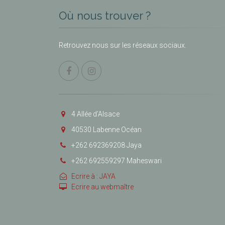
Où nous trouver ?
Retrouvez nous sur les réseaux sociaux.
4 Allée d’Alsace
40530 Labenne Océan
+262 692369208 Jaya
+262 692559297 Maheswari
Ecrire à : JAYA
Ecrire au webmaître