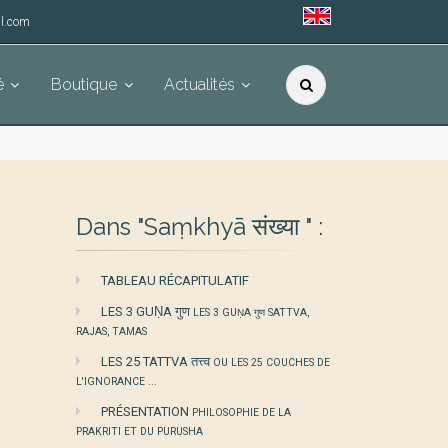
l.com
é
Boutique
Actualités
Dans "Saṃkhyā संख्या " :
TABLEAU RÉCAPITULATIF
LES 3 GUṆA गुण
LES 3 GUṆA गुण SATTVA,
RAJAS, TAMAS
LES 25 TATTVA तत्त्व
OU LES 25 COUCHES DE
L'IGNORANCE ...
PRÉSENTATION
PHILOSOPHIE DE LA
PRAKRITI ET DU PURUSHA