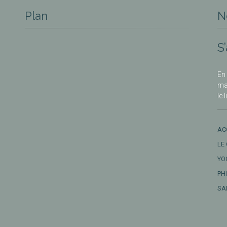
Plan
N
S
En 
ma
le 
AC
LE
YO
PH
SA