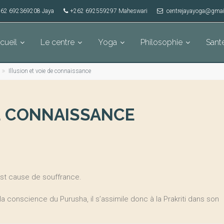
62 692369208 Jaya
+262 692559297 Maheswari
centrejayayoga@gmai
cueil
Le centre
Yoga
Philosophie
Sant
Illusion et voie de connaissance
DE CONNAISSANCE
i est cause de souffrance.
e la conscience du Purusha, il s’assimile donc à la Prakriti dans son