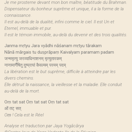
Je me prosterne devant mon bon maître, béatitude du Brahman.
Dispensateur du bonheur suprême et unique, il a la forme de la
connaissance.
Il est au-delà de la dualité, infini comme le ciel. Il est Un et
Eternel, immuable et pur.
Il est le témoin immobile, au-delà du devenir et des trois qualités.
Janma mṛtyu Jara vyādhi nāśanam mṛtyu tārakam
Nānā mārgais tu duṣprāpaṃ Kaivalyam paramam padam
जन्ममृत्यु जरव्याधिनाशनम् मृत्युतारकम्
नानामार्गैषितु दुष्प्रापां कैवल्यम् परमम् पदम्
La libération est le but suprême, difficile à atteindre par les
divers chemins.
Elle détruit la naissance, la vieillesse et la maladie. Elle conduit
au-delà de la mort.
Oṃ tat sat Oṃ tat sat Oṃ tat sat
ओं तट् सत्
Oṃ ! Cela est le Réel
Analyse et traduction par Jaya Yogācārya