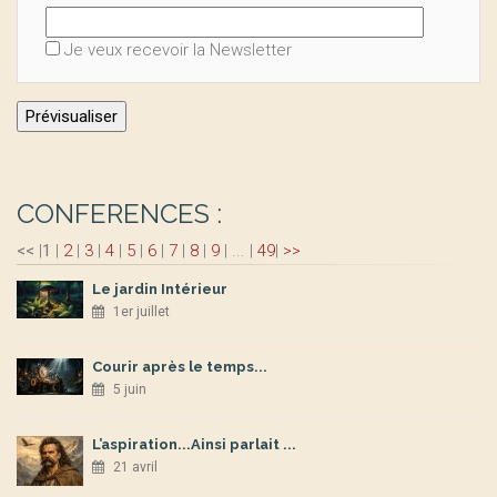
Je veux recevoir la Newsletter
CONFERENCES :
<<
|
1
|
2
|
3
|
4
|
5
|
6
|
7
|
8
|
9
|
...
|
49
|
>>
Le jardin Intérieur
1er juillet
Courir après le temps...
5 juin
L’aspiration...Ainsi parlait ...
21 avril