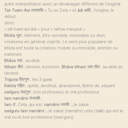
autre interprétation avec un devanagari différent de l’original
Tat-Tvam-Asi
तत्त्वमसि « Tu es Cela » et
ādi
आदि ; l’origine, le
début.
donc
« tat-tvam-asi-ādi » pour « tattva masyadi » .
Bhūta
भूत ; élément, être sensible, insensible ou divin,
créatures en général, esprits. Le sens plus populaire de
bhūta est toute la création, mobile ou immobile, animée ou
inanimée.
Bhāva
भाव ; au-delà.
tithaṃ
तीतं ; devenir, évolution.
Bhāva tithaṃ
भाव तीतं ; au-delà du
devenir.
Triguṇa
त्रिगुण ; les 3 guṇa.
Rahita
रहित ; quitté, destitué, abandonné, libéré de, séparé.
sadguru
सद्गुरु ; bon professeur, le vrai professeur.
taṃ namāmi
तंनमामि ;
taṃ
तं ; Cela, qui est.
namāmi
नमामि ; Je salue.
sadguru taṃ namāmi
; Je salue (namāmi) celui (taṁ) qui est le
vrai ou le bon professeur (sad-guru).