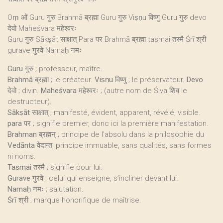
Oṃ ओं Guru गुरु Brahmā ब्रह्मा Guru गुरु Viṣṇu विष्णु Guru गुरु devo
देवो Maheśvara महेश्वरः
Guru गुरु Sākṣāt साक्षात् Para पर Brahmā ब्रह्मा tasmai तस्मै Śrī श्री
gurave गुरवे Namaḥ नमः
Guru
गुरु ; professeur, maître.
Brahmā
ब्रह्मा ; le créateur.
Viṣṇu
विष्णु ; le préservateur.
Devo
देवो ; divin.
Maheśvara
महेश्वरः ; (autre nom de Śiva शिव le
destructeur).
Sākṣāt
साक्षात् ; manifesté, évident, apparent, révélé, visible.
para
पर ; signifie premier, donc ici la première manifestation.
Brahman
ब्रह्मन् ; principe de l’absolu dans la philosophie du
Vedānta
वेदान्त, principe immuable, sans qualités, sans formes
ni noms.
Tasmai
तस्मै ; signifie pour lui.
Gurave
गुरवे ; celui qui enseigne, s’incliner devant lui.
Namaḥ
नमः ; salutation.
Śrī
श्री ; marque honorifique de maîtrise.