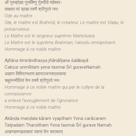
ओं गुरुर्ब्रह्मा गुरुर्विष्णु र्गुरुर्देवो महेश्वरः
साक्षात परं ब्रह्म तस्मै श्रीगुरवे नमः
Ode au maître
Oṃ, le maître est Brahmā, le créateur. Le maître est Viṣṇu, le
préservateur.
Le Maître est le seigneur suprême Maheśvara.
Le Maître est le suprême Brahman, l’absolu omniprésent.
Hommage à ce noble maître.
Ajñāna timirāndhasya jñānāñjana śalākayā
Cakṣur unmīlitaṁ yena tasmai Śrī guraveNamaḥ
अज्ञान तिमिरान्धस्य ज्ञानाञ्जनशालाकया
चक्षुरुन्मीलितं येन तस्मै श्रीगुरवे नमः
Hommage à ce noble maître qui par le collyre de la
connaissance
a enlevé l’aveuglement de l’ignorance.
Hommage à ce noble maître.
Akāṇḍa maṇḍala kāram vyaptham Yena carācaram
Tatpadam Tharsitham Yena tasmai Śrī gurave Namaḥ
अखण्डमण्डलाकारं व्याप्तं येन चराचरम्