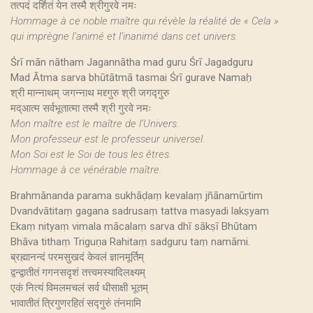
तत्पदं दर्शितं येन तस्मै श्रीगुरवे नमः
Hommage à ce noble maître qui révèle la réalité de « Cela »
qui imprègne l’animé et l’inanimé dans cet univers.
Śrī mān nātham Jagannātha mad guru Śrī Jagadguru
Mad Ātma sarva bhūtātmā tasmai Śrī gurave Namaḥ
श्री मान्नाथम् जगन्नाथ मद्द्गुरु श्री जगद्गुरु
मद्आत्म सर्वभूतात्मा तस्मै श्री गुरवे नमः
Mon maître est le maître de l’Univers.
Mon professeur est le professeur universel.
Mon Soi est le Soi de tous les êtres.
Hommage à ce vénérable maître.
Brahmānanda parama sukhāḍaṃ kevalaṃ jñānamūrtim
Dvandvātitaṃ gagana sadrusaṃ tattva masyadi lakṣyam
Ekaṃ nityaṃ vimala mācalaṃ sarva dhī sākṣī Bhūtam
Bhāva tithaṃ Triguṇa Rahitaṃ sadguru taṃ namāmi.
ब्रह्मानन्दं परमसुखदं केवलं ज्ञानमूर्तिम्
द्वन्द्वातीतं गगनसदृशं तत्त्वमस्यादिलक्ष्यम्
एकं नित्यं विमलमचलं सर्व धीसाक्षी भूतम्
भावातीतं त्रिगुणरहितं सद्गुरुं तंनमामि