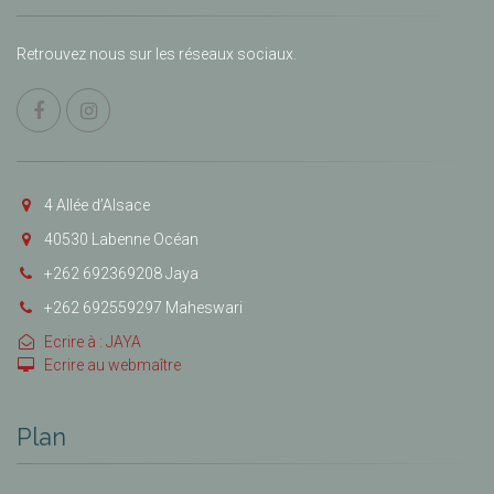
Retrouvez nous sur les réseaux sociaux.
4 Allée d’Alsace
40530 Labenne Océan
+262 692369208 Jaya
+262 692559297 Maheswari
Ecrire à : JAYA
Ecrire au webmaître
Plan