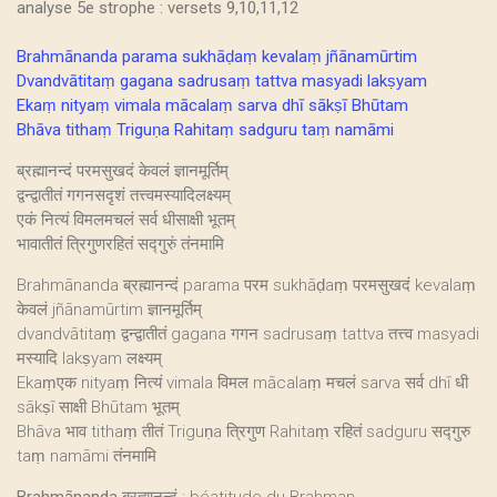
analyse 5e strophe : versets 9,10,11,12
Brahmānanda parama sukhāḍaṃ kevalaṃ jñānamūrtim
Dvandvātitaṃ gagana sadrusaṃ tattva masyadi lakṣyam
Ekaṃ nityaṃ vimala mācalaṃ sarva dhī sākṣī Bhūtam
Bhāva tithaṃ Triguṇa Rahitaṃ sadguru taṃ namāmi
ब्रह्मानन्दं परमसुखदं केवलं ज्ञानमूर्तिम्
द्वन्द्वातीतं गगनसदृशं तत्त्वमस्यादिलक्ष्यम्
एकं नित्यं विमलमचलं सर्व धीसाक्षी भूतम्
भावातीतं त्रिगुणरहितं सद्गुरुं तंनमामि
Brahmānanda ब्रह्मानन्दं parama परम sukhāḍaṃ परमसुखदं kevalaṃ
केवलं jñānamūrtim ज्ञानमूर्तिम्
dvandvātitaṃ द्वन्द्वातीतं gagana गगन sadrusaṃ tattva तत्त्व masyadi
मस्यादि lakṣyam लक्ष्यम्
Ekaṃएक nityaṃ नित्यं vimala विमल mācalaṃ मचलं sarva सर्व dhī धी
sākṣī साक्षी Bhūtam भूतम्
Bhāva भाव tithaṃ तीतं Triguṇa त्रिगुण Rahitaṃ रहितं sadguru सद्गुरु
taṃ namāmi तंनमामि