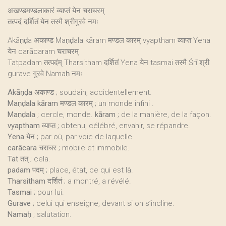
अखण्डमण्डलाकारं व्याप्तं येन चराचरम्
तत्पदं दर्शितं येन तस्मै श्रीगुरवे नमः
Akāṇḍa अकाण्ड Maṇḍala kāram मण्डल कारम् vyaptham व्याप्त Yena
येन carācaram चराचरम्
Tatpadam तत्पदंम् Tharsitham दर्शितं Yena येन tasmai तस्मै Śrī श्री
gurave गुरवे Namaḥ नमः
Akāṇḍa
अकाण्ड ; soudain, accidentellement.
Maṇḍala kāram
मण्डल कारम् ; un monde infini .
Maṇḍala
; cercle, monde.
kāram
; de la manière, de la façon.
vyaptham
व्याप्त ; obtenu, célébré, envahir, se répandre.
Yena
येन ; par où, par voie de laquelle.
carācara
चराचर ; mobile et immobile.
Tat
तत् ; cela.
padam
पदम् ; place, état, ce qui est là.
Tharsitham
दर्शितं ; a montré, a révélé.
Tasmai
; pour lui.
Gurave
; celui qui enseigne, devant si on s’incline.
Namaḥ
; salutation.