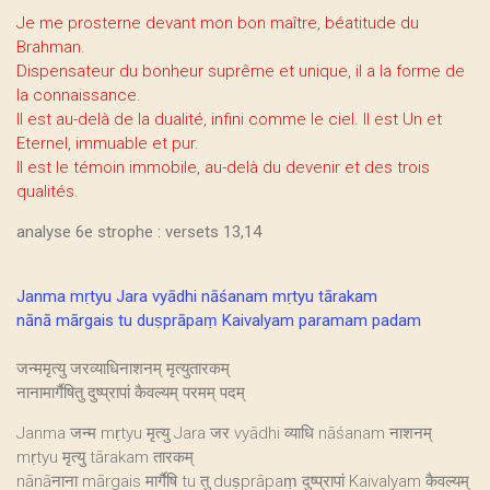
Je me prosterne devant mon bon maître, béatitude du
Brahman.
Dispensateur du bonheur suprême et unique, il a la forme de
la connaissance.
Il est au-delà de la dualité, infini comme le ciel. Il est Un et
Eternel, immuable et pur.
Il est le témoin immobile, au-delà du devenir et des trois
qualités.
analyse 6e strophe : versets 13,14
Janma mṛtyu Jara vyādhi nāśanam mṛtyu tārakam
nānā mārgais tu duṣprāpaṃ Kaivalyam paramam padam
जन्ममृत्यु जरव्याधिनाशनम् मृत्युतारकम्
नानामार्गैषितु दुष्प्रापां कैवल्यम् परमम् पदम्
Janma जन्म mṛtyu मृत्यु Jara जर vyādhi व्याधि nāśanam नाशनम्
mṛtyu मृत्यु tārakam तारकम्
nānāनाना mārgais मार्गैषि tu तु duṣprāpaṃ दुष्प्रापां Kaivalyam कैवल्यम्