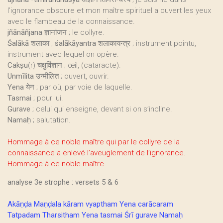
l’ignorance obscure et mon maître spirituel a ouvert les yeux
avec le flambeau de la connaissance.
jñānāñjana
ज्ञानांजन ; le collyre.
Śalākā
शलाका ;
śalākāyantra
शलाकायन्त्र ; instrument pointu,
instrument avec lequel on opère.
Cakṣu
(r) चक्षुर्विज्ञान ; œil, (cataracte).
Unmīlita
उन्मीलित ; ouvert, ouvrir.
Yena
येन ; par où, par voie de laquelle.
Tasmai
; pour lui.
Gurave
; celui qui enseigne, devant si on s’incline.
Namaḥ
; salutation.
Hommage à ce noble maître qui par le collyre de la
connaissance a enlevé l’aveuglement de l’ignorance.
Hommage à ce noble maître.
analyse 3e strophe : versets 5 & 6
Akāṇḍa Maṇḍala kāram vyaptham Yena carācaram
Tatpadam Tharsitham Yena tasmai Śrī gurave Namaḥ