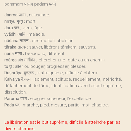
paramam परमम् padam पदम्
Janma
जन्म ; naissance.
mṛtyu
मृत्यु ; mort .
Jara
जर ; vieux, âgé.
vyādhi
व्याधि ; maladie.
nāśana
नाशन ; destruction, abolition.
tāraka
तारक ; sauver, libérer ( tārakam, sauvant).
nānā
नाना ; beaucoup, différent.
mārgaiṣin
मार्गैषिन् ; chercher une route ou un chemin.
tu
तु ; aller ou bouger, progresser, blesser.
Duṣprāpa
दुष्प्राप ; inatteignable, difficile à obtenir.
Kaivalya
कैवल्य ; isolement, solitude, recueillement, intériorité,
détachement de l’âme, identification avec l’esprit suprême,
dissolution.
Parama
परम ; éloigné, supérieur, l’excellence.
Pada
पद ; marche, pied, mesure, partie, mot, chapitre.
La libération est le but suprême, difficile à atteindre par les
divers chemins.