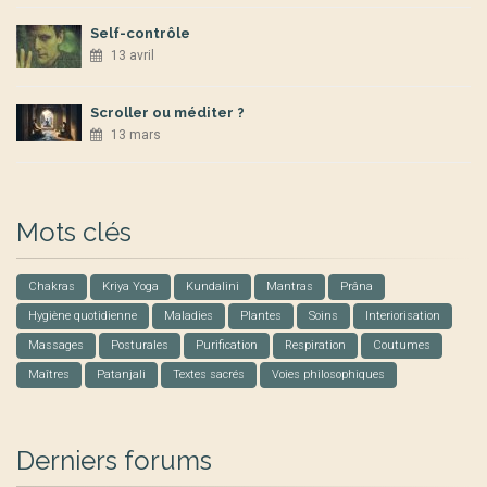
Self-contrôle
13 avril
Scroller ou méditer ?
13 mars
Mots clés
Chakras
Kriya Yoga
Kundalini
Mantras
Prâna
Hygiène quotidienne
Maladies
Plantes
Soins
Interiorisation
Massages
Posturales
Purification
Respiration
Coutumes
Maîtres
Patanjali
Textes sacrés
Voies philosophiques
Derniers forums