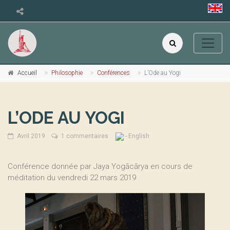
Accueil
Philosophie
Conférences
L’Ode au Yogi
L’ODE AU YOGI
Avril 2019
1 commentaires
- English
Conférence donnée par Jaya Yogācārya en cours de
méditation du vendredi 22 mars 2019