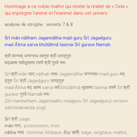
Hommage à ce noble maître qui révèle la réalité de « Cela »
qui imprègne l’animé et l’inanimé dans cet univers.
analyse 4e strophe : versets 7 & 8
Śrī mān nātham Jagannātha mad-guru Śrī Jagadguru
mad Ātma sarva bhūtātmā tasmai Śrī gurave Namaḥ
श्री मान्नाम् जगन्नाथ मद्द्गुरु श्री जगद्गुरु
मद्आत्म सर्वभूतात्मा तस्मै श्री गुरवे नमः
Śrī श्री mān मान् nāthah नाथ Jagannātha जगन्नाथ mad-guru मद्
द्गुरु Śrī श्री Jagadguru जगद्गुरु
mad-Ātma मद् आत्म sarva सर्व bhūtātmā भूतात्मा tasmai तस्मै Śrī श्री
gurave गुरवे Namaḥ नमः
(
Śrī mannatham Jagannadho madguru Śrī Jagadguru
) version
satchidananda yogi)
Śrī
श्री ;sage.
mān
मान् ; possession, mon.
nātha
नाथ ; homme Védique,
Ṛṣi
ऋषि, sage, seigneur, maître,