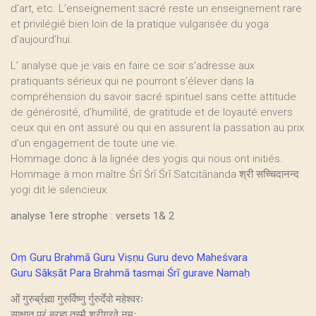
d’art, etc. L’enseignement sacré reste un enseignement rare
et privilégié bien loin de la pratique vulgarisée du yoga
d’aujourd’hui.
L’ analyse que je vais en faire ce soir s’adresse aux
pratiquants sérieux qui ne pourront s’élever dans la
compréhension du savoir sacré spirituel sans cette attitude
de générosité, d’humilité, de gratitude et de loyauté envers
ceux qui en ont assuré ou qui en assurent la passation au prix
d’un engagement de toute une vie.
Hommage donc à la lignée des yogis qui nous ont initiés.
Hommage à mon maître Śrī Śrī Śrī Satcitānanda श्री सच्चिदानन्द
yogi dit le silencieux.
analyse 1ere strophe : versets 1& 2
Oṃ Guru Brahmā Guru Viṣṇu Guru devo Maheśvara
Guru Sākṣāt Para Brahmā tasmai Śrī gurave Namaḥ
ओं गुरुर्ब्रह्मा गुरुर्विष्णु र्गुरुर्देवो महेश्वरः
साक्षात परं ब्रह्म तस्मै श्रीगुरवे नमः