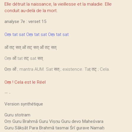
Elle détruit la naissance, la vieillesse et la maladie. Elle
conduit au-delà de la mort.
analyse 7e : verset 15
Oṃ tat sat Oṃ tat sat Oṃ tat sat
ओं तट् सत् ओं तट् सत् ओं तट् सत्
Oṃ ओं tat तट् sat सत्
Oṃ
ओं ; mantra AUM. Sat सत् ; existence. Taṭ तट् ; Cela.
Oṃ ! Cela est le Réel
— -
Version synthétique
Guru stotram
Oṃ Guru Brahmā Guru Viṣṇu Guru devo Maheśvara
Guru Sākṣāt Para Brahmā tasmai Śrī gurave Namaḥ