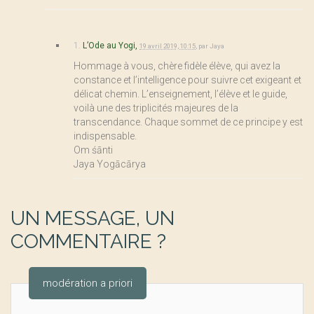
1.
L’Ode au Yogi,
19 avril 2019, 10:15
,
par
Jaya
Hommage à vous, chère fidèle élève, qui avez la
constance et l’intelligence pour suivre cet exigeant et
délicat chemin. L’enseignement, l’élève et le guide,
voilà une des triplicités majeures de la
transcendance. Chaque sommet de ce principe y est
indispensable.
Om śānti
Jaya Yogācārya
UN MESSAGE, UN
COMMENTAIRE ?
modération a priori