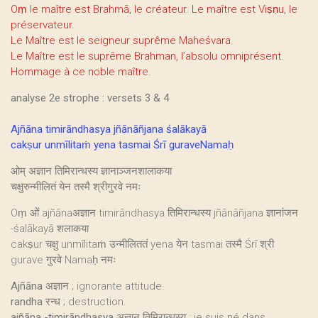
Oṃ le maître est Brahmā, le créateur. Le maître est Viṣṇu, le
préservateur.
Le Maître est le seigneur suprême Maheśvara.
Le Maître est le suprême Brahman, l’absolu omniprésent.
Hommage à ce noble maître.
analyse 2e strophe : versets 3 & 4
Ajñāna timirāndhasya jñānāñjana śalākayā
cakṣur unmīlitaṁ yena tasmai Śrī guraveNamaḥ
ओम् अज्ञान तिमिरान्धस्य ज्ञानाञ्जनशालाकया
चक्षुरुन्मीलितं येन तस्मै श्रीगुरवे नमः
Oṃ ओं ajñānaअज्ञान timirāndhasya तिमिरान्धस्य jñānāñjana ज्ञानांजन
-śalākayā शलाकया
cakṣur चक्षु unmīlitaṁ उन्मीलिततं yena येन tasmai तस्मै Śrī श्री
gurave गुरवे Namaḥ नमः
Ajñāna
अज्ञान ; ignorante attitude.
randha
रन्ध ; destruction.
ajñāna -timirāndhasya
अज्ञान तिमिरान्धस्य ; je suis né dans