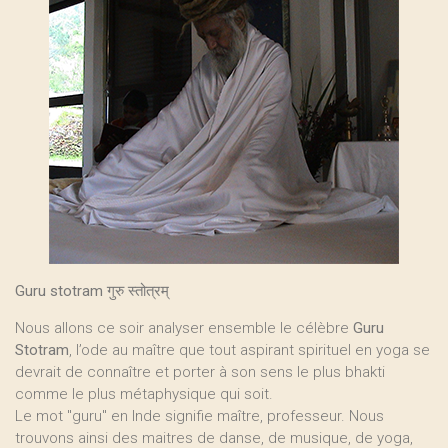
Guru stotram गुरु स्तोत्रम्
Nous allons ce soir analyser ensemble le célèbre
Guru
Stotram
, l’ode au maître que tout aspirant spirituel en yoga se
devrait de connaître et porter à son sens le plus bhakti
comme le plus métaphysique qui soit.
Le mot "guru" en Inde signifie maître, professeur. Nous
trouvons ainsi des maitres de danse, de musique, de yoga,