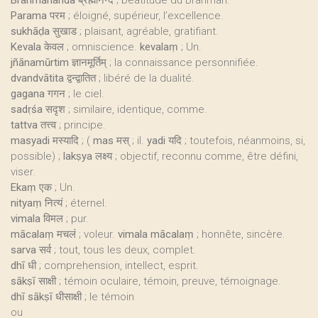
Brahmānanda
ब्रह्मानन्दं ; béatitude du Brahman.
Parama
परम ; éloigné, supérieur, l’excellence.
sukhāḍa
सुखाड ; plaisant, agréable, gratifiant.
Kevala
केवल ; omniscience.
kevalaṃ
; Un.
jñānamūrtim
ज्ञानमूर्तिम् ; la connaissance personnifiée.
dvandvātita
द्वन्द्वातित ; libéré de la dualité.
gagana
गगन ; le ciel.
sadṛśa
सदृश ; similaire, identique, comme.
tattva
तत्त्व ; principe.
masyadi
मस्यादि ; (
mas
मस् ; il.
yadi
यदि ; toutefois, néanmoins, si,
possible) ;
lakṣya
लक्ष्य ; objectif, reconnu comme, être défini,
viser.
Ekaṃ
एक ; Un.
nityaṃ
नित्यं ; éternel.
vimala
विमल ; pur.
mācalaṃ
मचलं ; voleur.
vimala mācalaṃ
; honnête, sincère.
sarva
सर्व ; tout, tous les deux, complet.
dhī
धी ; comprehension, intellect, esprit.
sākṣī
साक्षी ; témoin oculaire, témoin, preuve, témoignage.
dhī sākṣī
धीसाक्षी ; le témoin
ou