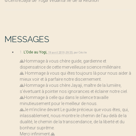
©CentreJaya de Yoga Vedanta Ile de la Réunion
MESSAGES
1.
L’Ode au Yogi,
19 avril 2019, 09:55
,
par
Cécile
🙏Hommage à vous chère guide, gardienne et
dispensatrice de cette merveilleuse science millénaire.
🙏 Hommage à vous qui êtes toujours là pour nous aider à
mieux voir et à parfaire notre discernement.
🙏Hommage à vous chère Jayaji, maître de la lumière,
s’évertuant à pointer nos ignorances et éclairer notre ciel.
🙏Hommage à celle qui dans le silence travaille
minutieusement pour le meilleur de nous.
🙏Je m’incline devant Le guide précieux que vous êtes, qui,
inlassablement, nous montre le chemin de l’au-delà de la
dualité, le chemin de la transcendance, de la liberté et du
bonheur suprême.
Merci infiniment 🙏