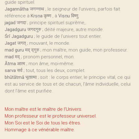
guide spirituel.
Jagannātha
जगन्नाथ ; le seigneur de l’univers, parfois fait
référence à
Krṣṇa
कृष्ण , à
Viṣṇu
विष्णु.
jagad
जगदा ; principe spirituel suprême,.
Jagadguru
जगदगुरु ; déité majeure, autre monde.
Śrī Jagadguru
; le guide de l’univers tout entier.
Jagat
जगत् ; mouvant, le monde.
mad guru
मद् द्गुरु ; mon maître, mon guide, mon professeur.
mad
मद् ; pronom personnel, mon.
Ātma
आत्म ; mon âme, moi-même.
sarva
सर्व ; tout, tous les deux, complet.
bhūtātmā
भूतात्मा ; soit : le corps entier, le principe vital, ce qui
est au service de tous et de chacun, l’âme individuelle, celui
dont l’âme est purifiée.
Mon maître est le maître de l’Univers.
Mon professeur est le professeur universel.
Mon Soi est le Soi de tous les êtres.
Hommage à ce vénérable maître.