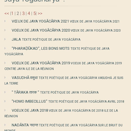
<<
|
1
|
2
|
3
|
4
|
5
|
>>
VŒUX DE JAYA YOGĀCĀRYA 2021
VŒUX DE JAYA YOGĀCĀRYA 2021
VOEUX DE JAYA YOGĀCĀRYA 2020
VŒUX DE JAYA YOGĀCĀRYA 2020
JALA
TEXTE POÉTIQUE DE JAYA YOGĀCĀRYA
"PHARAḌŪKAD", LES BONS MOTS
TEXTE POÉTIQUE DE JAYA
YOGĀCĀRYA
VOEUX DE JAYA YOGĀCĀRYA 2019
VOEUX DE JAYA YOGĀCĀRYA 2019
CENTRE JAYA ILE DE LA RÉUNION
VASUDHĀ वसुधा
TEXTE POÉTIQUE DE JAYA YOGĀCĀRYA VASUDHĀ JE SUIS
LA TERRE
" TĀRAKA तारक "
TEXTE POÉTIQUE DE JAYA YOGĀCĀRYA
"HOMO IMBECILLUS"
TEXTE POÉTIQUE DE JAYA YOGĀCĀRYA AVRIL 2018
VOEUX DE JAYA 2018
VŒUX DE JAYA YOGĀCĀRYA DE 2018 ILE DE LA
RÉUNION
NADĀNTA नदान्त
TEXTE POÉTIQUE DE JAYA YOGĀCĀRYA SUR LE BRUIT DU
MONDE