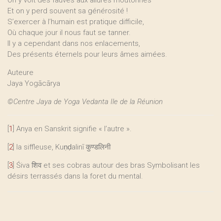
On y voit des fauves aux allures moutonnes
Et on y perd souvent sa générosité !
S’exercer à l’humain est pratique difficile,
Où chaque jour il nous faut se tanner.
Il y a cependant dans nos enlacements,
Des présents éternels pour leurs âmes aimées.
Auteure
Jaya Yogācārya
©Centre Jaya de Yoga Vedanta Ile de la Réunion
[
1
]
Anya en Sanskrit signifie « l’autre ».
[
2
]
la siffleuse, Kuṇḍalinī कुण्डलिनी
[
3
]
Śiva शिव et ses cobras autour des bras Symbolisant les
désirs terrassés dans la foret du mental.