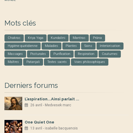
Mots clés
Chakras
Kriya Yoga
Kundalini
Mantras
Prâna
Hygiène quotidienne
Maladies
Plantes
Soins
Interiorisation
Massages
Posturales
Purification
Respiration
Coutumes
Maîtres
Patanjali
Textes sacrés
Voies philosophiques
Derniers forums
L’aspiration...Ainsi parlait ...
26 avril - Medvesek marc
One Quiet One
13 avril - isabelle bacquenois