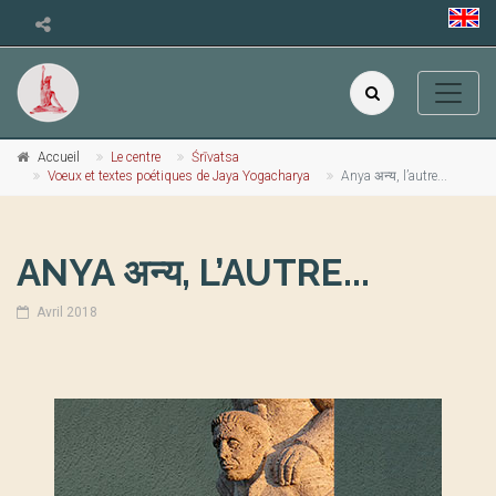
Accueil
Le centre
Śrīvatsa
Voeux et textes poétiques de Jaya Yogacharya
Anya अन्य, l’autre...
ANYA अन्य, L’AUTRE...
Avril 2018