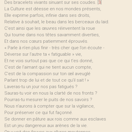
Des bracelets vivants sinuant sur ses coudes.
[
3
]
La Culture est déesse en nos mondes présents,
Elle exprime parfois, infinie dans ses droits,
Relative à souhait, le beau dans les berceaux du laid.
C’est ainsi que les œuvres réinventent la roue
Qui tourne dans nos têtes savamment diverties,
Et dans nos cœurs patiemment éprouvés.
« Parle à n’en plus finir - très cher que l’on écoute -
Déverse sur l’autre ta « fatiguable » vie,
Et ne vois surtout pas que ce qui t’es donné,
C’est de l’aimant qui ne tient aucun compte,
C’est de la compassion sur ton œil aveuglé
Parlant trop de lui et de tout ce qu’il sait ! »
Laveras-tu un jour nos pas fatigués ?
Sauras-tu voir en nous la clarté de nos fronts ?
Pourras-tu mesurer le puits de nos savoirs ?
Nous n’aurons à compter que sur la vigilance,
Pour préserver ce qui fut façonné.
Se donner en pâture aux rois comme aux esclaves
Est un jeu dangereux aux arènes de la vie.