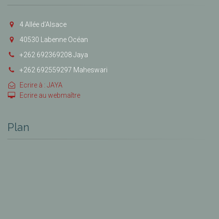
4 Allée d’Alsace
40530 Labenne Océan
+262 692369208 Jaya
+262 692559297 Maheswari
Ecrire à : JAYA
Ecrire au webmaître
Plan