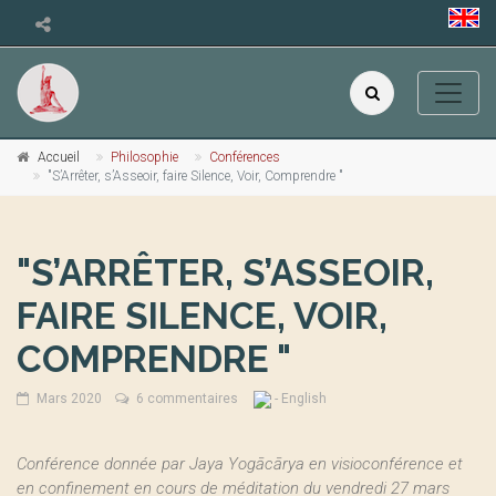
Accueil
Philosophie
Conférences
"S’Arrêter, s’Asseoir, faire Silence, Voir, Comprendre "
"S’ARRÊTER, S’ASSEOIR,
FAIRE SILENCE, VOIR,
COMPRENDRE "
Mars 2020
6 commentaires
- English
Conférence donnée par Jaya Yogācārya en visioconférence et
en confinement en cours de méditation du vendredi 27 mars