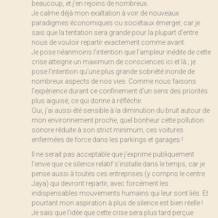
beaucoup, et j’en rejoins de nombreux.
Je calme déjà mon exaltation à voir de nouveaux
paradigmes économiques ou sociétaux émerger, car je
sais que la tentation sera grande pour la plupart d’entre
nous de vouloir repartir exactement comme avant.
Je pose néanmoins l’intention que l’ampleur inédite de cette
crise atteigne un maximum de consciences ici et là ; je
pose l’intention qu’une plus grande sobriété inonde de
nombreux aspects de nos vies. Comme nous faisons
l’expérience durant ce confinement d’un sens des priorités
plus aiguisé, ce qui donne à réfléchir.
Oui, j’ai aussi été sensible à la diminution du bruit autour de
mon environnement proche, quel bonheur cette pollution
sonore réduite à son strict minimum, ces voitures
enfermées de force dans les parkings et garages !
Il ne serait pas acceptable que j’exprime publiquement
l’envie que ce silence relatif s’installe dans le temps, car je
pense aussi à toutes ces entreprises (y compris le centre
Jaya) qui devront repartir, avec forcément les
indispensables mouvements humains qui leur sont liés. Et
pourtant mon aspiration à plus de silence est bien réelle !
Je sais que l’idée que cette crise sera plus tard perçue