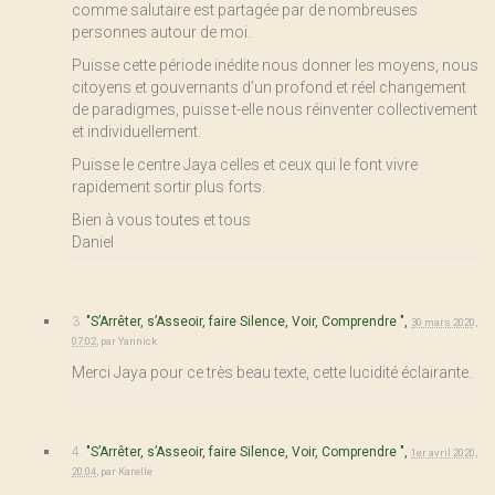
comme salutaire est partagée par de nombreuses
personnes autour de moi.
Puisse cette période inédite nous donner les moyens, nous
citoyens et gouvernants d’un profond et réel changement
de paradigmes, puisse t-elle nous réinventer collectivement
et individuellement.
Puisse le centre Jaya celles et ceux qui le font vivre
rapidement sortir plus forts.
Bien à vous toutes et tous
Daniel
3.
"S’Arrêter, s’Asseoir, faire Silence, Voir, Comprendre ",
30 mars 2020,
07:02
,
par
Yannick
Merci Jaya pour ce très beau texte, cette lucidité éclairante.
4.
"S’Arrêter, s’Asseoir, faire Silence, Voir, Comprendre ",
1er avril 2020,
20:04
,
par
Karelle