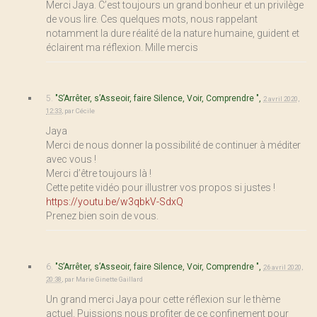
Merci Jaya. C’est toujours un grand bonheur et un privilège
de vous lire. Ces quelques mots, nous rappelant
notamment la dure réalité de la nature humaine, guident et
éclairent ma réflexion. Mille mercis
5.
"S’Arrêter, s’Asseoir, faire Silence, Voir, Comprendre ",
2 avril 2020,
12:33
,
par
Cécile
Jaya
Merci de nous donner la possibilité de continuer à méditer
avec vous !
Merci d’être toujours là !
Cette petite vidéo pour illustrer vos propos si justes !
https://youtu.be/w3qbkV-SdxQ
Prenez bien soin de vous.
6.
"S’Arrêter, s’Asseoir, faire Silence, Voir, Comprendre ",
26 avril 2020,
20:38
,
par
Marie Ginette Gaillard
Un grand merci Jaya pour cette réflexion sur le thème
actuel. Puissions nous profiter de ce confinement pour