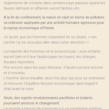
règlements de compte dans certains pays pauvres quand les
fauves démunis et affamés seront lâchés, etc.
A la fin du confinement, la nature en répit en terme de pollution,
va redevenir asphyxiée par une activité humaine agressive pour
la reprise économique effrénée.
Je doute que les hommes s’assoient en se disant, « non
j’arrête ! je ne veux plus aller dans cette direction ! »
La majorité des hommes ne le pourront pas. Leurs enfants
auront faim et il leur faudra payer les loyers, les charges
fiscales reportées.
Pire encore dans les pays démunis. Il faudra survivre encore
et à nouveau.
L’homme devra travailler deux fois plus dur pour se redresser
et retrouver l’équilibre illusoire économique dans lequel il
était avant la crise.
Seuls, des esprits révolutionnaires pacifistes et éclairés
pourraient amorcer le changement.
Le monde a besoin de s’appuyer sur un paradigme spirituel.