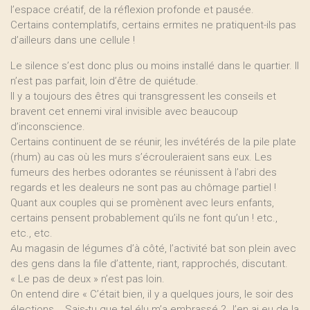
l’espace créatif, de la réflexion profonde et pausée.
Certains contemplatifs, certains ermites ne pratiquent-ils pas
d’ailleurs dans une cellule !
Le silence s’est donc plus ou moins installé dans le quartier. Il
n’est pas parfait, loin d’être de quiétude.
Il y a toujours des êtres qui transgressent les conseils et
bravent cet ennemi viral invisible avec beaucoup
d’inconscience.
Certains continuent de se réunir, les invétérés de la pile plate
(rhum) au cas où les murs s’écrouleraient sans eux. Les
fumeurs des herbes odorantes se réunissent à l’abri des
regards et les dealeurs ne sont pas au chômage partiel !
Quant aux couples qui se promènent avec leurs enfants,
certains pensent probablement qu’ils ne font qu’un ! etc.,
etc., etc.
Au magasin de légumes d’à côté, l’activité bat son plein avec
des gens dans la file d’attente, riant, rapprochés, discutant.
« Le pas de deux » n’est pas loin.
On entend dire « C’était bien, il y a quelques jours, le soir des
élections... Sais-tu que tel élu m’a embrassé ? J’en ai eu de la