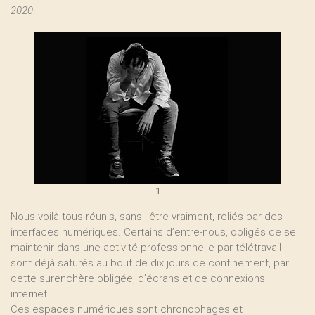
2020
1
Nous voilà tous réunis, sans l’être vraiment, reliés par des
interfaces numériques. Certains d’entre-nous, obligés de se
maintenir dans une activité professionnelle par télétravail
sont déjà saturés au bout de dix jours de confinement, par
cette surenchère obligée, d’écrans et de connexions
internet.
Ces espaces numériques sont chronophages et