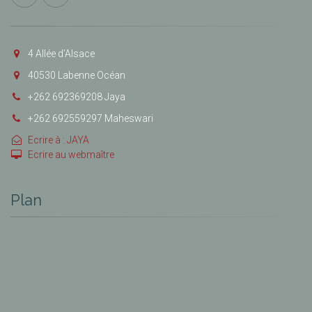
4 Allée d’Alsace
40530 Labenne Océan
+262 692369208 Jaya
+262 692559297 Maheswari
Ecrire à : JAYA
Ecrire au webmaître
Plan