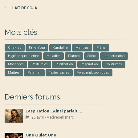
LAIT DE SOJA
Mots clés
Chakras
Kriya Yoga
Kundalini
Mantras
Prâna
Hygiène quotidienne
Maladies
Plantes
Soins
Interiorisation
Massages
Posturales
Purification
Respiration
Coutumes
Maîtres
Patanjali
Textes sacrés
Voies philosophiques
Derniers forums
L’aspiration...Ainsi parlait ...
26 avril - Medvesek marc
One Quiet One