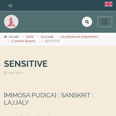
Accueil
Santé
Āyurveda
Les precieuses préparations
S comme Sésame...
SENSITIVE
SENSITIVE
Avril 2004
[MIMOSA PUDICA] ; SANSKRIT :
LAJJALY