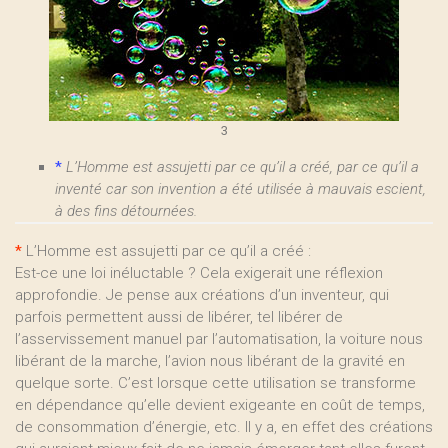
3
*
L’Homme est assujetti par ce qu’il a créé, par ce qu’il a
inventé car son invention a été utilisée à mauvais escient,
à des fins détournées.
*
L’Homme est assujetti par ce qu’il a créé :
Est-ce une loi inéluctable ? Cela exigerait une réflexion
approfondie. Je pense aux créations d’un inventeur, qui
parfois permettent aussi de libérer, tel libérer de
l’asservissement manuel par l’automatisation, la voiture nous
libérant de la marche, l’avion nous libérant de la gravité en
quelque sorte. C’est lorsque cette utilisation se transforme
en dépendance qu’elle devient exigeante en coût de temps,
de consommation d’énergie, etc. Il y a, en effet des créations