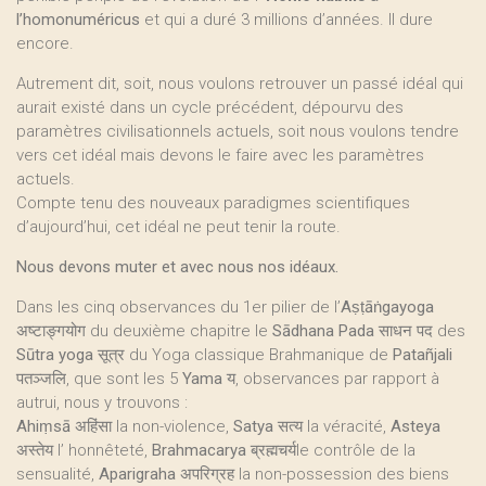
l’homonuméricus
et qui a duré 3 millions d’années. Il dure
encore.
Autrement dit, soit, nous voulons retrouver un passé idéal qui
aurait existé dans un cycle précédent, dépourvu des
paramètres civilisationnels actuels, soit nous voulons tendre
vers cet idéal mais devons le faire avec les paramètres
actuels.
Compte tenu des nouveaux paradigmes scientifiques
d’aujourd’hui, cet idéal ne peut tenir la route.
Nous devons muter et avec nous nos idéaux.
Dans les cinq observances du 1er pilier de l’
Aṣṭāṅgayoga
अष्टाङ्गयोग du deuxième chapitre le
Sādhana Pada
साधन पद des
Sūtra yoga
सूत्र du Yoga classique Brahmanique de
Patañjali
पतञ्जलि, que sont les 5
Yama
य, observances par rapport à
autrui, nous y trouvons :
Ahiṃsā
अहिंसा la non-violence,
Satya
सत्य la véracité,
Asteya
अस्तेय l’ honnêteté,
Brahmacarya
ब्रह्मचर्यle contrôle de la
sensualité,
Aparigraha
अपरिग्रह la non-possession des biens