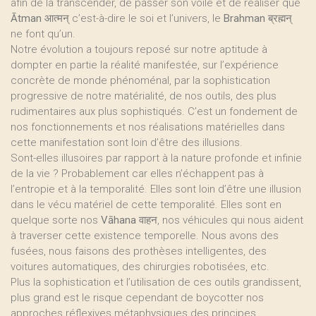
afin de la transcender, de passer son voile et de réaliser que
Ātman
आत्मन् c’est-à-dire le soi et l’univers, le
Brahman
ब्रह्मन्
ne font qu’un.
Notre évolution a toujours reposé sur notre aptitude à
dompter en partie la réalité manifestée, sur l’expérience
concrète de monde phénoménal, par la sophistication
progressive de notre matérialité, de nos outils, des plus
rudimentaires aux plus sophistiqués. C’est un fondement de
nos fonctionnements et nos réalisations matérielles dans
cette manifestation sont loin d’être des illusions.
Sont-elles illusoires par rapport à la nature profonde et infinie
de la vie ? Probablement car elles n’échappent pas à
l’entropie et à la temporalité. Elles sont loin d’être une illusion
dans le vécu matériel de cette temporalité. Elles sont en
quelque sorte nos
Vāhana
वाहन, nos véhicules qui nous aident
à traverser cette existence temporelle. Nous avons des
fusées, nous faisons des prothèses intelligentes, des
voitures automatiques, des chirurgies robotisées, etc.
Plus la sophistication et l’utilisation de ces outils grandissent,
plus grand est le risque cependant de boycotter nos
approches réflexives métaphysiques des principes