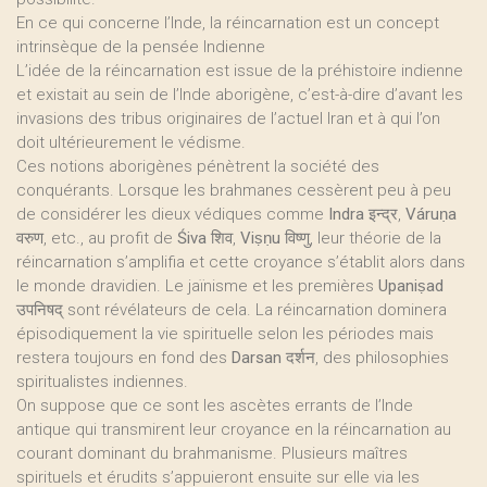
En ce qui concerne l’Inde, la réincarnation est un concept
intrinsèque de la pensée Indienne
L’idée de la réincarnation est issue de la préhistoire indienne
et existait au sein de l’Inde aborigène, c’est-à-dire d’avant les
invasions des tribus originaires de l’actuel Iran et à qui l’on
doit ultérieurement le védisme.
Ces notions aborigènes pénètrent la société des
conquérants. Lorsque les brahmanes cessèrent peu à peu
de considérer les dieux védiques comme
Indra
इन्द्र,
Váruṇa
वरुण, etc., au profit de
Śiva
शिव,
Viṣṇu
विष्णु, leur théorie de la
réincarnation s’amplifia et cette croyance s’établit alors dans
le monde dravidien. Le jaïnisme et les premières
Upaniṣad
उपनिषद् sont révélateurs de cela. La réincarnation dominera
épisodiquement la vie spirituelle selon les périodes mais
restera toujours en fond des
Darsan
दर्शन, des philosophies
spiritualistes indiennes.
On suppose que ce sont les ascètes errants de l’Inde
antique qui transmirent leur croyance en la réincarnation au
courant dominant du brahmanisme. Plusieurs maîtres
spirituels et érudits s’appuieront ensuite sur elle via les