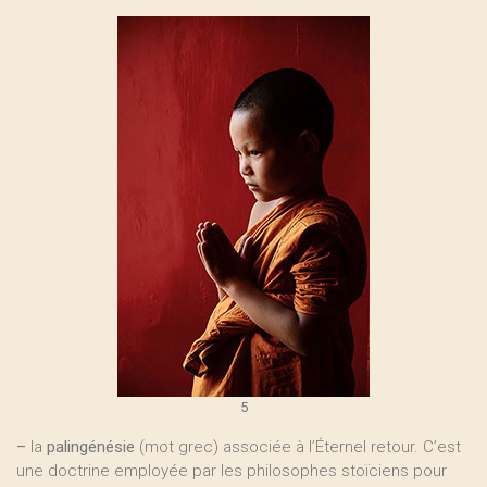
5
–
la
palingénésie
(mot grec) associée à l’Éternel retour. C’est
une doctrine employée par les philosophes stoïciens pour