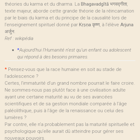
théories du karma et du dharma. La
Bhagavadgītā
भगवद्गीता,
texte majeur, aborde cette grande théorie de la réincarnation
par le biais du karma et du principe de la causalité lors de
l’enseignement spirituel donné par
Kṛṣṇa
कृष्ण, à l’élève
Arjuna
अर्जुन.
Ref : wikipédia
*
Aujourd’hui l’Humanité n’est qu’un enfant ou adolescent
qui répond à des besoins primaires.
*
Pensez-vous que la race humaine en soit au stade de
l’adolescence ?
Certes, l’immaturité d’un grand nombre pourrait le faire croire.
Ne sommes-nous pas plutôt face à une civilisation adulte
ayant une certaine maturité au vu de ses avancées
scientifiques et de sa gestion mondiale comparée à l’âge
paléolithique, puis à l’âge de la renaissance ou celui des
lumières ?
Par contre, elle n’a probablement pas la maturité spirituelle et
psychologique qu’elle aurait dû atteindre pour gérer ses
nouveaux pouvoirs.