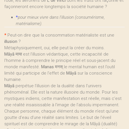
roue, les aéronefs de
L de Vinci
dont les fruits ont façonné et
façonneront encore longtemps la société humaine ?
*
pour mieux vivre dans l’illusion (consumérisme,
matérialisme).
*
Peut-on dire que la consommation matérialiste est une
illusion
?
Métaphysiquement, oui, elle peut la créer du moins.
Māyā
माया est l’illusion védantique, cette incapacité de
l’homme à comprendre le principe réel et sous-jacent du
monde manifesté.
Manas
मनस् le mental humain est l’outil
limité qui participe de l’effet de
Māyā
sur la conscience
humaine.
Māyā
perpétue l’illusion de la dualité dans l’univers
phénoménal. Elle est la nature illusoire du monde. Pour les
mystiques indiens, cette manifestation est réelle, mais c’est
une réalité insaisissable à l’image de l’absolu impermanent.
Chaque personne, chaque élément du monde n’est qu’une
goutte d’eau d’une réalité sans limites. Le but de l’éveil
spirituel est de comprendre le mirage de la Māyā (dualité)