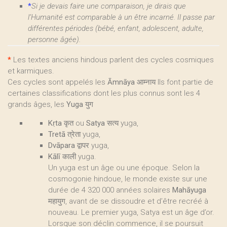
*
Si je devais faire une comparaison, je dirais que
l’Humanité est comparable à un être incarné. Il passe par
différentes périodes (bébé, enfant, adolescent, adulte,
personne âgée).
*
Les textes anciens hindous parlent des cycles cosmiques
et karmiques.
Ces cycles sont appelés les
Āmnāya
आम्नाय Ils font partie de
certaines classifications dont les plus connus sont les 4
grands âges, les
Yuga
युग
Kṛta
कृत ou
Satya
सत्य yuga,
Tretā
त्रेता yuga,
Dvāpara
द्वापर yuga,
Kālī
काली yuga.
Un yuga est un âge ou une époque. Selon la
cosmogonie hindoue, le monde existe sur une
durée de 4 320 000 années solaires
Mahāyuga
महायुग, avant de se dissoudre et d’être recréé à
nouveau. Le premier yuga, Satya est un âge d’or.
Lorsque son déclin commence, il se poursuit