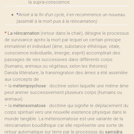
la supra-conscience.
*
Arrivé à la fin d’un cycle, il en recommence un nouveau
(assimilé à la mort puis à la réincarnation).
*
La réincarnation
(retour dans la chair), désigne le processus
de survivance après la mort par lequel un certain principe
immatériel et individuel (âme, substance éthérique, vitale,
conscience individuelle, énergie, esprit) accomplirait des
passages de vies successives dans différents corps
(humains, animaux ou végétaux, selon les théories).
Dansla littérature, la transmigration des âmes a été assimilée
aux concepts de :
–
la
métempsychose
: doctrine selon laquelle une même âme
peut animer successivement plusieurs corps (humains ou
animaux).
–
la
métensomatose
: doctrine qui signifie le déplacement du
corps spirituel vers une nouvelle existence physique dans le
monde tangible. La métensomatose est une variante de la
réincarnation bouddhique car elle représente une sorte de
retour automatique sur terre par le processus du
saṃsāra