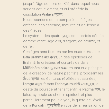
jusqu’à l’âge sombre de Kālī, dans lequel nous
serions actuellement, et qui précède la
dissolution
Pralaya
प्रलय.
Nous pourrions donc comparé les 4 âges,
enfance, adolescence, maturité et vieillesse à
ces 4 âges.
Le système des quatre yuga sont parfois décrits
comme étant l’âge d’or, d’argent, de bronze, et
de fer.
Ces âges sont illustrés par les quatre têtes de
Balā Brahmā
बाल ब्रह्मा, un des épiclèses de
Brahmā
, le créateur, et qui préside dans
Mūlādhāra cakra
मूलाधार चक्र en tant que principe
de la création, de nature pacifiste, proposant les
Śruti
श्रुति, les écritures révélées et sacrées,
l’
amṛta
अमृत, faisant l’
abhaya-mudrā
अभयमुद्रा, le
geste du courage et tenant enfin le
Padma
पद्म, le
lotus, symbole du chemin spirituel, et plus
particulièrement pour le yogi, la quête de l’éveil
de la
Kuṇḍalinī
कुण्डलिनी en vue de la réalisation de