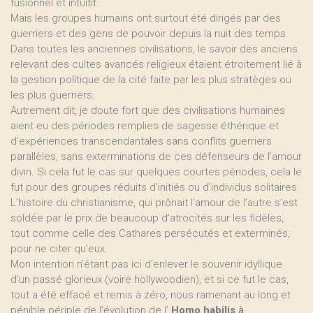
fusionnel et intuitif.
Mais les groupes humains ont surtout été dirigés par des
guerriers et des gens de pouvoir depuis la nuit des temps.
Dans toutes les anciennes civilisations, le savoir des anciens
relevant des cultes avancés religieux étaient étroitement lié à
la gestion politique de la cité faite par les plus stratèges ou
les plus guerriers.
Autrement dit, je doute fort que des civilisations humaines
aient eu des périodes remplies de sagesse éthérique et
d’expériences transcendantales sans conflits guerriers
parallèles, sans exterminations de ces défenseurs de l’amour
divin. Si cela fut le cas sur quelques courtes périodes, cela le
fut pour des groupes réduits d’initiés ou d’individus solitaires.
L’histoire du christianisme, qui prônait l’amour de l’autre s’est
soldée par le prix de beaucoup d’atrocités sur les fidèles,
tout comme celle des Cathares persécutés et exterminés,
pour ne citer qu’eux.
Mon intention n’étant pas ici d’enlever le souvenir idyllique
d’un passé glorieux (voire hollywoodien), et si ce fut le cas,
tout a été effacé et remis à zéro, nous ramenant au long et
pénible périple de l’évolution de l’
Homo habilis
à