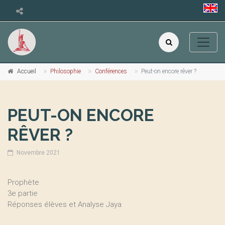
Accueil
Philosophie
Conférences
Peut-on encore rêver ?
PEUT-ON ENCORE
RÊVER ?
Novembre 2021
Prophète
3e partie
Réponses élèves et Analyse Jaya