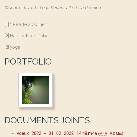
©Centre Jaya de Yoga Vedanta Ile de la Réunion
[
1
]
" Réalité absolue "
[
2
]
Habitants de Dubaï
[
3
]
yoga
PORTFOLIO
DOCUMENTS JOINTS
voeux_2022_-_01_02_2022_14.48.m4a
(
M4A
-
9.3 Mio
)