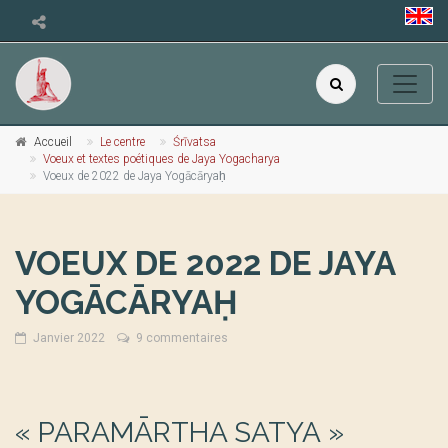
Accueil
Le centre
Śrīvatsa
Voeux et textes poétiques de Jaya Yogacharya
Voeux de 2022 de Jaya Yogācāryaḥ
VOEUX DE 2022 DE JAYA
YOGĀCĀRYAḤ
Janvier 2022
9 commentaires
« PARAMĀRTHA SATYA »