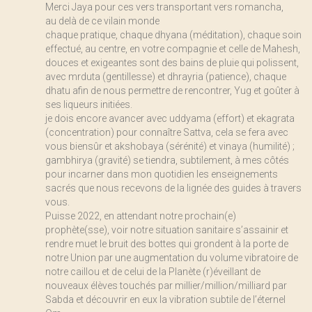
Merci Jaya pour ces vers transportant vers romancha,
au delà de ce vilain monde
chaque pratique, chaque dhyana (méditation), chaque soin
effectué, au centre, en votre compagnie et celle de Mahesh,
douces et exigeantes sont des bains de pluie qui polissent,
avec mrduta (gentillesse) et dhrayria (patience), chaque
dhatu afin de nous permettre de rencontrer, Yug et goûter à
ses liqueurs initiées.
je dois encore avancer avec uddyama (effort) et ekagrata
(concentration) pour connaître Sattva, cela se fera avec
vous biensûr et akshobaya (sérénité) et vinaya (humilité) ;
gambhirya (gravité) se tiendra, subtilement, à mes côtés
pour incarner dans mon quotidien les enseignements
sacrés que nous recevons de la lignée des guides à travers
vous.
Puisse 2022, en attendant notre prochain(e)
prophète(sse), voir notre situation sanitaire s’assainir et
rendre muet le bruit des bottes qui grondent à la porte de
notre Union par une augmentation du volume vibratoire de
notre caillou et de celui de la Planète (r)éveillant de
nouveaux élèves touchés par millier/million/milliard par
Sabda et découvrir en eux la vibration subtile de l’éternel