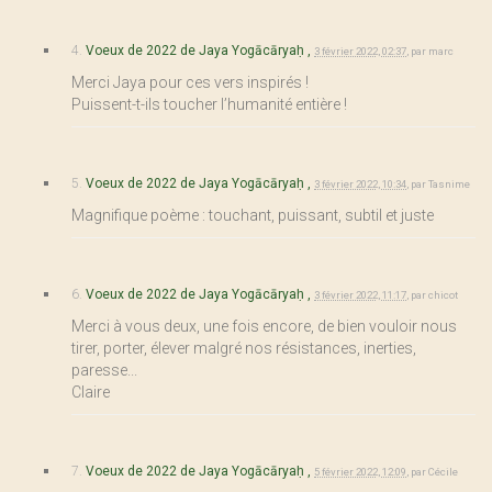
4.
Voeux de 2022 de Jaya Yogācāryaḥ ,
3 février 2022, 02:37
,
par
marc
Merci Jaya pour ces vers inspirés !
Puissent-t-ils toucher l’humanité entière !
5.
Voeux de 2022 de Jaya Yogācāryaḥ ,
3 février 2022, 10:34
,
par
Tasnime
Magnifique poème : touchant, puissant, subtil et juste
6.
Voeux de 2022 de Jaya Yogācāryaḥ ,
3 février 2022, 11:17
,
par
chicot
Merci à vous deux, une fois encore, de bien vouloir nous
tirer, porter, élever malgré nos résistances, inerties,
paresse...
Claire
7.
Voeux de 2022 de Jaya Yogācāryaḥ ,
5 février 2022, 12:09
,
par
Cécile