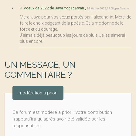
9.
Voeux de 2022 de Jaya Yogācāryaḥ ,
14 février 2022, 08:58
,
par
Sancie
Merci Jaya pour vos vœux portés par l’alexandrin. Merci de
faire le choix exigeant de la poésie. Cela me donne de la
force et du courage.
J’aimais déjà beaucoup les jours de pluie. Je les aimerai
plus encore.
UN MESSAGE, UN
COMMENTAIRE ?
modération a priori
Ce forum est modéré a priori : votre contribution
n’apparaîtra qu’après avoir été validée par les
responsables.