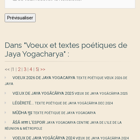
Dans "Voeux et textes poétiques de
Jaya Yogacharya" :
<<
|
1
|
2
|
3
|
4
|
5
|
>>
VOEUX 2026 DE JAYA YOGACARYA
TEXTE POÉTIQUE VŒUX 2026 DE
JAYA
VŒUX DE JAYA YOGĀCĀRYA 2025
VŒUX DE JAYA YOGĀCĀRYA 2025
LÉGÈRETÉ...
TEXTE POÉTIQUE DE JAYA YOGĀCĀRYA DEC 2024
MŪḌHA मूढ
TEXTE POÉTIQUE DE JAYA YOGACARYA
ĀŚĀ आशा L’ESPOIR
JAYA YOGACARYA CENTRE JAYA DE L'ILE DE LA
RÉUNION & MÉTROPOLE
VOEUX DE JAYA YOGĀCĀRYA 2024
VŒUX DE JAYA YOGĀCĀRYA 2024