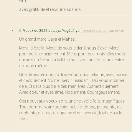
Om
avec gratitude et reconnaissance
8.
Voeux de 2022 de Jaya Yogācāryaḥ ,
8 février 2022, 18:11
,
par
Adrien
Un grand merci Jaya et Mahes.
Merci d’être là. Merci de nous aider à nous élever. Merci
pour votre enseignement. Merci pour ces mots. Ces mots
qui ne s’arrête pas à la tête, mais vont au coeur, au centre
de nous même.
Que de beauté nous offrez-vous, sans relâche, avec pureté
et dévouement. "Aimer, servir, réaliser"... Oui vous incarner
cela. Et de la plus belle des manières. Authentiquement.
Avec coeur et avec âme. Noblement. Courageusement.
Ces nouveaux voeux sont, une nouvelle fois, magnifiques.
Tout comme votre poésie : subtile, douce, puissante, qui
enchante, qui ravi, qui apaise et qui secoue, tout cela à la
fois.