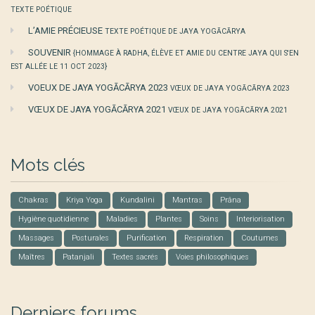
TEXTE POÉTIQUE
L’AMIE PRÉCIEUSE
TEXTE POÉTIQUE DE JAYA YOGĀCĀRYA
SOUVENIR
{HOMMAGE À RADHA, ÉLÈVE ET AMIE DU CENTRE JAYA QUI S'EN
EST ALLÉE LE 11 OCT 2023}
VOEUX DE JAYA YOGĀCĀRYA 2023
VŒUX DE JAYA YOGĀCĀRYA 2023
VŒUX DE JAYA YOGĀCĀRYA 2021
VŒUX DE JAYA YOGĀCĀRYA 2021
Mots clés
Chakras
Kriya Yoga
Kundalini
Mantras
Prâna
Hygiène quotidienne
Maladies
Plantes
Soins
Interiorisation
Massages
Posturales
Purification
Respiration
Coutumes
Maîtres
Patanjali
Textes sacrés
Voies philosophiques
Derniers forums