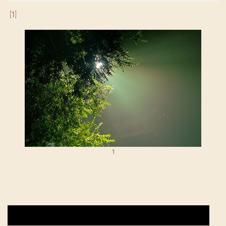
[
1
]
1
Audio
Player