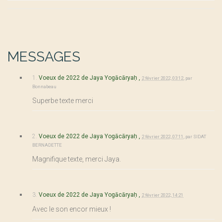
MESSAGES
1.
Voeux de 2022 de Jaya Yogācāryaḥ ,
2 février 2022, 03:12
,
par
Bonnabeau
Superbe texte merci
2.
Voeux de 2022 de Jaya Yogācāryaḥ ,
2 février 2022, 07:11
,
par
SIDAT
BERNADETTE
Magnifique texte, merci Jaya.
3.
Voeux de 2022 de Jaya Yogācāryaḥ ,
2 février 2022, 14:21
Avec le son encor mieux !