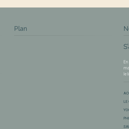
Plan
N
S
En 
ma
le 
AC
LE
YO
PH
SA