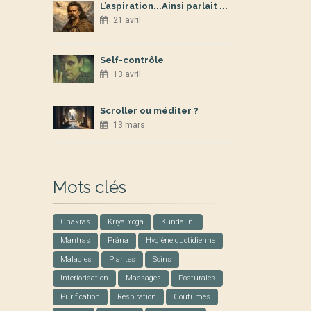
L’aspiration...Ainsi parlait ...
21 avril
Self-contrôle
13 avril
Scroller ou méditer ?
13 mars
Mots clés
Chakras
Kriya Yoga
Kundalini
Mantras
Prâna
Hygiène quotidienne
Maladies
Plantes
Soins
Interiorisation
Massages
Posturales
Purification
Respiration
Coutumes