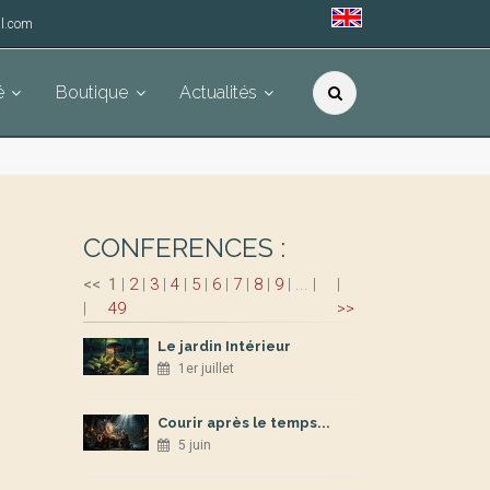
l.com
é
Boutique
Actualités
CONFERENCES :
<<
1
|
2
|
3
|
4
|
5
|
6
|
7
|
8
|
9
|
...
|
|
|
49
>>
Le jardin Intérieur
1er juillet
Courir après le temps...
5 juin