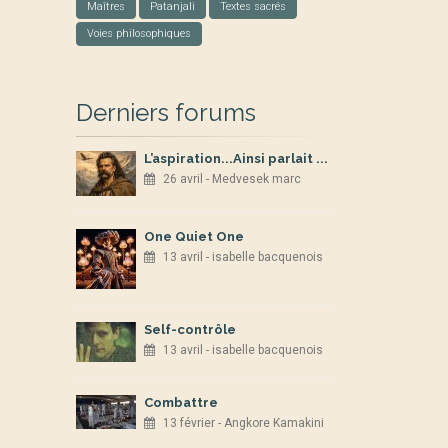
Maîtres
Patanjali
Textes sacrés
Voies philosophiques
Derniers forums
L’aspiration...Ainsi parlait ...
26 avril - Medvesek marc
One Quiet One
13 avril - isabelle bacquenois
Self-contrôle
13 avril - isabelle bacquenois
Combattre
13 février - Angkore Kamakini