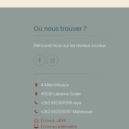
Où nous trouver ?
Retrouvez nous sur les réseaux sociaux.
4 Allée d’Alsace
40530 Labenne Océan
+262 692369208 Jaya
+262 692559297 Maheswari
Ecrire à : JAYA
Ecrire au webmaître