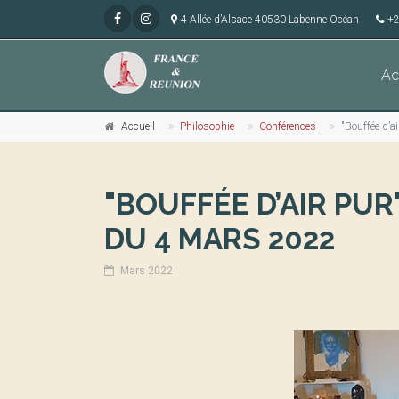
4 Allée d’Alsace 40530 Labenne Océan
+2
Ac
Accueil
Philosophie
Conférences
"Bouffée d’a
"BOUFFÉE D’AIR PUR
DU 4 MARS 2022
Mars 2022