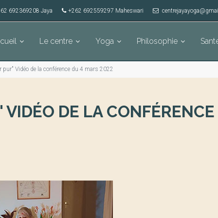
62 692369208 Jaya
+262 692559297 Maheswari
centrejayayoga@gmai
cueil
Le centre
Yoga
Philosophie
Sant
ir pur" Vidéo de la conférence du 4 mars 2022
" VIDÉO DE LA CONFÉRENCE