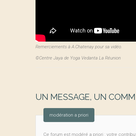
Remerciements à A.Chatenay pour sa vidéo.
©Centre Jaya de Yoga Vedanta La Réunion
UN MESSAGE, UN COMME
modération a priori
Ce forum est modéré a priori : votre contribut