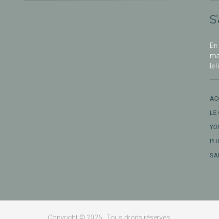
S
En 
ma
le 
AC
LE
YO
PH
SA
Copyright © 2026 . Tous droits réservés.