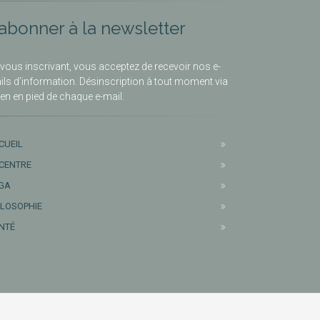
’abonner à la newsletter
vous inscrivant, vous acceptez de recevoir nos e-
ils d’information. Désinscription à tout moment via
lien en pied de chaque e-mail.
CUEIL
 CENTRE
GA
ILOSOPHIE
NTÉ