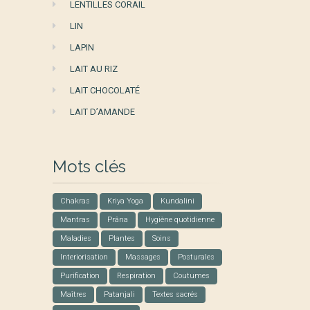
LENTILLES CORAIL
LIN
LAPIN
LAIT AU RIZ
LAIT CHOCOLATÉ
LAIT D’AMANDE
Mots clés
Chakras
Kriya Yoga
Kundalini
Mantras
Prâna
Hygiène quotidienne
Maladies
Plantes
Soins
Interiorisation
Massages
Posturales
Purification
Respiration
Coutumes
Maîtres
Patanjali
Textes sacrés