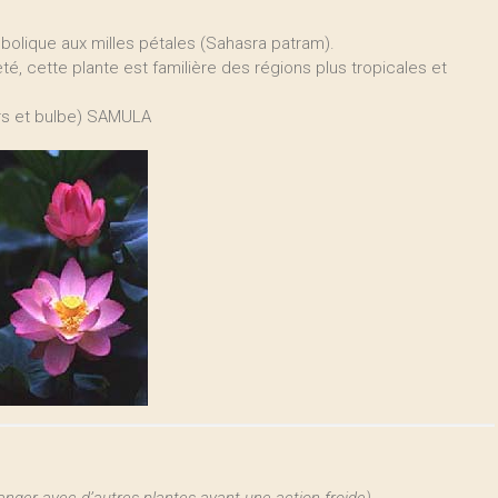
bolique aux milles pétales (Sahasra patram).
reté, cette plante est familière des régions plus tropicales et
eurs et bulbe) SAMULA