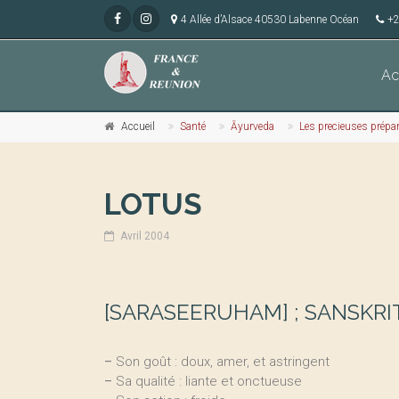
4 Allée d’Alsace 40530 Labenne Océan
+2
Ac
Accueil
Santé
Āyurveda
Les precieuses prépa
LOTUS
Avril 2004
[SARASEERUHAM] ; SANSKRI
–
Son goût : doux, amer, et astringent
–
Sa qualité : liante et onctueuse