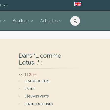
l.com
é
Boutique
Actualités
Dans "L comme
Lotus..." :
<<
|
1
|
2
|
>>
LEVURE DE BIÈRE
LAITUE
LÉGUMES VERTS
LENTILLES BRUNES