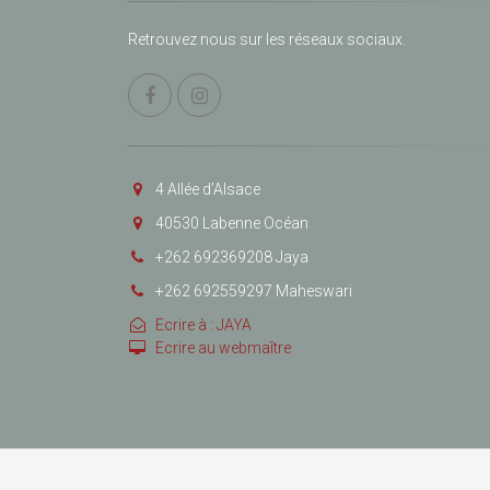
Retrouvez nous sur les réseaux sociaux.
4 Allée d’Alsace
40530 Labenne Océan
+262 692369208 Jaya
+262 692559297 Maheswari
Ecrire à : JAYA
Ecrire au webmaître