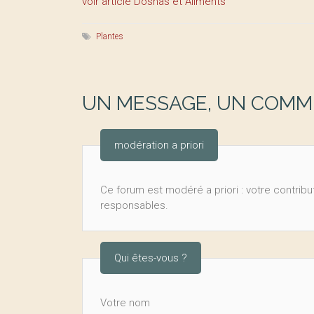
voir article Doshas et Aliments
Plantes
UN MESSAGE, UN COMME
modération a priori
Ce forum est modéré a priori : votre contribut
responsables.
Qui êtes-vous ?
Votre nom