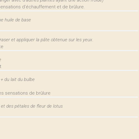
langer avec d’autres plantes ayant une action froide)
sensations d’échauffement et de brûlure.
une huile de base
raser et appliquer la pâte obtenue sur les yeux
.
te
e
t
+ du lait du bulbe
les sensations de brûlure
et des pétales de fleur de lotus