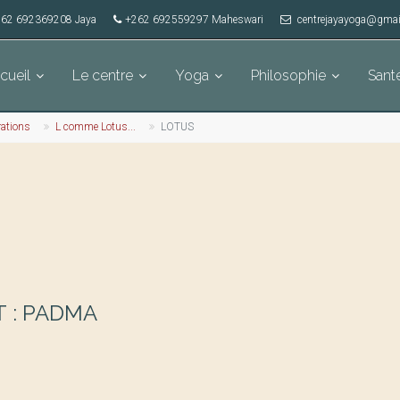
62 692369208 Jaya
+262 692559297 Maheswari
centrejayayoga@gmai
cueil
Le centre
Yoga
Philosophie
Sant
rations
L comme Lotus...
LOTUS
T : PADMA