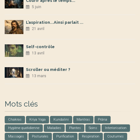
Courir après le temps...
5 juin
L’aspiration...Ainsi parlait ...
21 avril
Self-contrôle
13 avril
Scroller ou méditer ?
13 mars
Mots clés
Chakras
Kriya Yoga
Kundalini
Mantras
Prâna
Hygiène quotidienne
Maladies
Plantes
Soins
Interiorisation
Massages
Posturales
Purification
Respiration
Coutumes