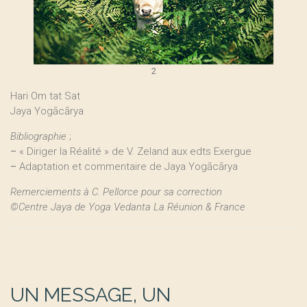
2
Hari Om tat Sat
Jaya Yogācārya
Bibliographie
;
–
« Diriger la Réalité » de V. Zeland aux edts Exergue
–
Adaptation et commentaire de Jaya Yogācārya
Remerciements à C. Pellorce pour sa correction
©Centre Jaya de Yoga Vedanta La Réunion & France
UN MESSAGE, UN