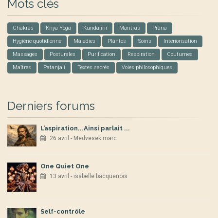
Mots clés
Chakras
Kriya Yoga
Kundalini
Mantras
Prâna
Hygiène quotidienne
Maladies
Plantes
Soins
Interiorisation
Massages
Posturales
Purification
Respiration
Coutumes
Maîtres
Patanjali
Textes sacrés
Voies philosophiques
Derniers forums
L’aspiration...Ainsi parlait ...
26 avril - Medvesek marc
One Quiet One
13 avril - isabelle bacquenois
Self-contrôle