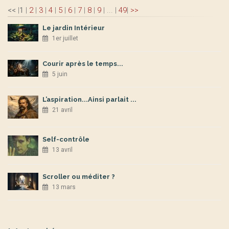
<<
|
1
|
2
|
3
|
4
|
5
|
6
|
7
|
8
|
9
|
...
|
49
|
>>
Le jardin Intérieur
1er juillet
Courir après le temps...
5 juin
L’aspiration...Ainsi parlait ...
21 avril
Self-contrôle
13 avril
Scroller ou méditer ?
13 mars