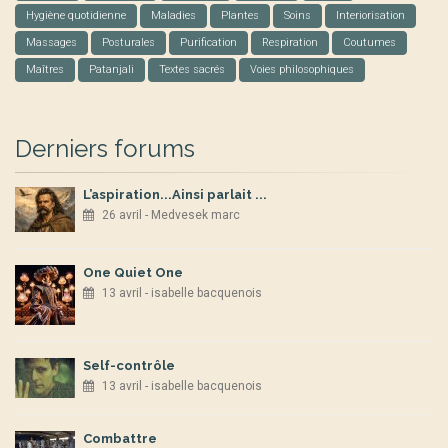
Hygiène quotidienne
Maladies
Plantes
Soins
Interiorisation
Massages
Posturales
Purification
Respiration
Coutumes
Maîtres
Patanjali
Textes sacrés
Voies philosophiques
Derniers forums
L’aspiration...Ainsi parlait ...
26 avril - Medvesek marc
One Quiet One
13 avril - isabelle bacquenois
Self-contrôle
13 avril - isabelle bacquenois
Combattre