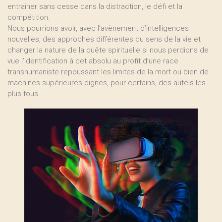
entrainer sans cesse dans la distraction, le défi et la
compétition.
Nous pourrions avoir, avec l’avènement d’intelligences
nouvelles, des approches différentes du sens de la vie et
changer la nature de la quête spirituelle si nous perdions de
vue l’identification à cet absolu au profit d’une race
transhumaniste repoussant les limites de la mort ou bien de
machines supérieures dignes, pour certains, des autels les
plus fous.