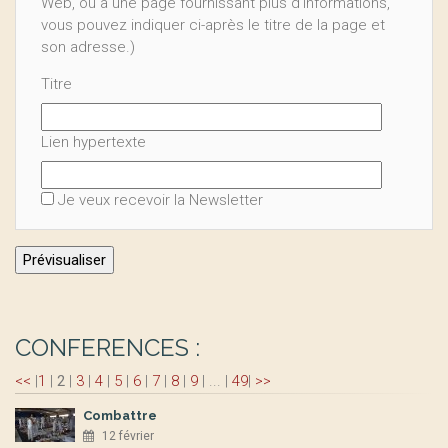
Web, ou à une page fournissant plus d’informations,
vous pouvez indiquer ci-après le titre de la page et
son adresse.)
Titre
Lien hypertexte
Je veux recevoir la Newsletter
CONFERENCES :
<<
|
1
|
2
|
3
|
4
|
5
|
6
|
7
|
8
|
9
|
...
|
49
|
>>
Combattre
12 février