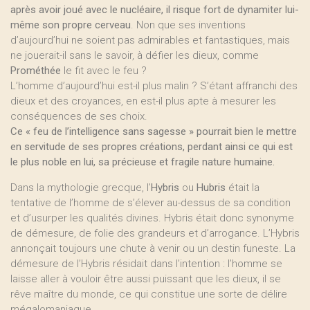
après avoir joué avec le nucléaire, il risque fort de dynamiter lui-
même son propre cerveau
. Non que ses inventions
d’aujourd’hui ne soient pas admirables et fantastiques, mais
ne jouerait-il sans le savoir, à défier les dieux, comme
Prométhée
le fit avec le feu ?
L’homme d’aujourd’hui est-il plus malin ? S’étant affranchi des
dieux et des croyances, en est-il plus apte à mesurer les
conséquences de ses choix.
Ce « feu de l’intelligence sans sagesse » pourrait bien le mettre
en servitude de ses propres créations, perdant ainsi ce qui est
le plus noble en lui, sa précieuse et fragile nature humaine.
Dans la mythologie grecque, l’
Hybris
ou
Hubris
était la
tentative de l’homme de s’élever au-dessus de sa condition
et d’usurper les qualités divines. Hybris était donc synonyme
de démesure, de folie des grandeurs et d’arrogance. L’Hybris
annonçait toujours une chute à venir ou un destin funeste. La
démesure de l’Hybris résidait dans l’intention : l’homme se
laisse aller à vouloir être aussi puissant que les dieux, il se
rêve maître du monde, ce qui constitue une sorte de délire
mégalomaniaque.