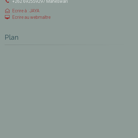
+262 692559297 Maheswari
Ecrire à : JAYA
Ecrire au webmaître
Plan