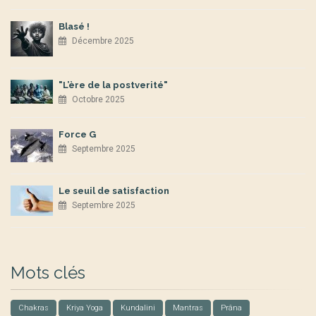
Blasé !
Décembre 2025
"L’ère de la postverité"
Octobre 2025
Force G
Septembre 2025
Le seuil de satisfaction
Septembre 2025
Mots clés
Chakras
Kriya Yoga
Kundalini
Mantras
Prâna