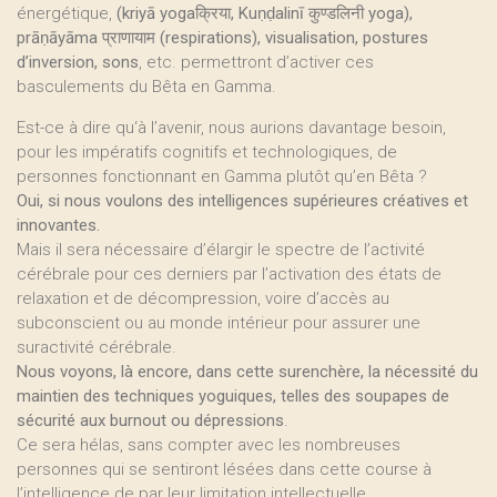
énergétique,
(kriyā yogaक्रिया, Kuṇḍalinī कुण्डलिनी yoga),
prāṇāyāma प्राणायाम (respirations), visualisation, postures
d’inversion, sons
, etc. permettront d’activer ces
basculements du Bêta en Gamma.
Est-ce à dire qu‘à l’avenir, nous aurions davantage besoin,
pour les impératifs cognitifs et technologiques, de
personnes fonctionnant en Gamma plutôt qu’en Bêta ?
Oui, si nous voulons des intelligences supérieures créatives et
innovantes.
Mais il sera nécessaire d’élargir le spectre de l’activité
cérébrale pour ces derniers par l’activation des états de
relaxation et de décompression, voire d’accès au
subconscient ou au monde intérieur pour assurer une
suractivité cérébrale.
Nous voyons, là encore, dans cette surenchère, la nécessité du
maintien des techniques yoguiques, telles des soupapes de
sécurité aux burnout ou dépressions
.
Ce sera hélas, sans compter avec les nombreuses
personnes qui se sentiront lésées dans cette course à
l’intelligence de par leur limitation intellectuelle.