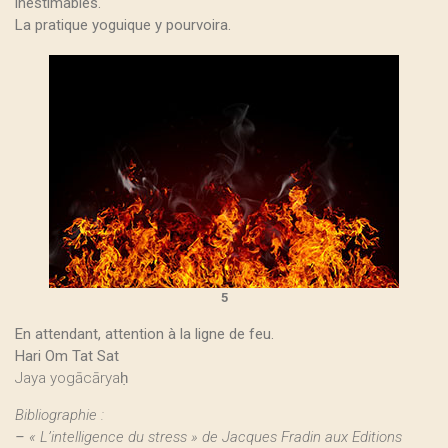
inestimables.
La pratique yoguique y pourvoira.
5
En attendant, attention à la ligne de feu.
Hari Om Tat Sat
Jaya yogācāryaḥ
Bibliographie :
–
« L’intelligence du stress » de Jacques Fradin aux Editions