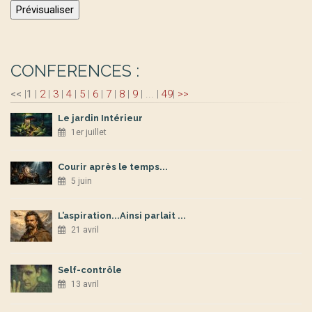
CONFERENCES :
<<
|
1
|
2
|
3
|
4
|
5
|
6
|
7
|
8
|
9
|
...
|
49
|
>>
Le jardin Intérieur
1er juillet
Courir après le temps...
5 juin
L’aspiration...Ainsi parlait ...
21 avril
Self-contrôle
13 avril