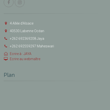
4 Allée d’Alsace
40530 Labenne Océan
+262 692369208 Jaya
+262 692559297 Maheswari
Ecrire à : JAYA
Ecrire au webmaître
Plan