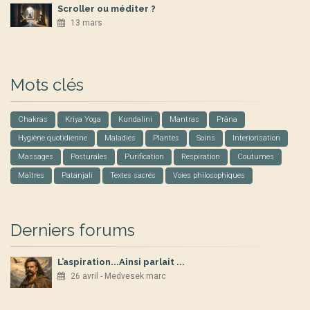
Scroller ou méditer ?
13 mars
Mots clés
Chakras
Kriya Yoga
Kundalini
Mantras
Prâna
Hygiène quotidienne
Maladies
Plantes
Soins
Interiorisation
Massages
Posturales
Purification
Respiration
Coutumes
Maîtres
Patanjali
Textes sacrés
Voies philosophiques
Derniers forums
L’aspiration...Ainsi parlait ...
26 avril - Medvesek marc