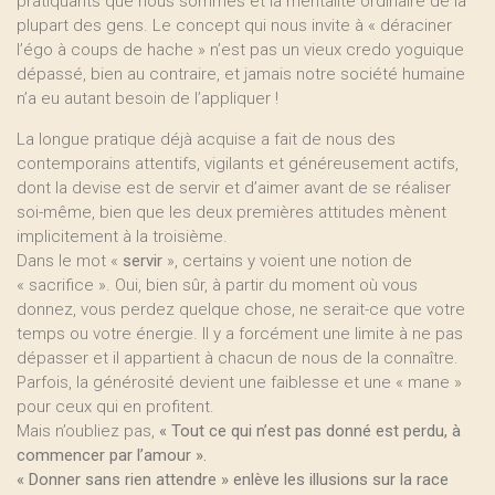
pratiquants que nous sommes et la mentalité ordinaire de la
plupart des gens. Le concept qui nous invite à « déraciner
l’égo à coups de hache » n’est pas un vieux credo yoguique
dépassé, bien au contraire, et jamais notre société humaine
n’a eu autant besoin de l’appliquer !
La longue pratique déjà acquise a fait de nous des
contemporains attentifs, vigilants et généreusement actifs,
dont la devise est de servir et d’aimer avant de se réaliser
soi-même, bien que les deux premières attitudes mènent
implicitement à la troisième.
Dans le mot «
servir
», certains y voient une notion de
« sacrifice ». Oui, bien sûr, à partir du moment où vous
donnez, vous perdez quelque chose, ne serait-ce que votre
temps ou votre énergie. Il y a forcément une limite à ne pas
dépasser et il appartient à chacun de nous de la connaître.
Parfois, la générosité devient une faiblesse et une « mane »
pour ceux qui en profitent.
Mais n’oubliez pas,
« Tout ce qui n’est pas donné est perdu, à
commencer par l’amour ».
« Donner sans rien attendre » enlève les illusions sur la race