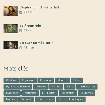
L’aspiration...Ainsi parlait ...
21 avril
Self-contrôle
13 avril
Scroller ou méditer ?
13 mars
Mots clés
Chakras
Kriya Yoga
Kundalini
Mantras
Prâna
Hygiène quotidienne
Maladies
Plantes
Soins
Interiorisation
Massages
Posturales
Purification
Respiration
Coutumes
Maîtres
Patanjali
Textes sacrés
Voies philosophiques