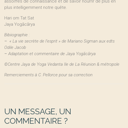
assoiffés de connaissance et de savoir nourrir de plus en
plus intelligemment notre quête.
Hari om Tat Sat
Jaya Yogācārya
Bibiiographie :
–
« La vie secrète de l’esprit » de Mariano Sigman aux edts
Odile Jacob
–
Adaptation et commentaire de Jaya Yogācārya
©Centre Jaya de Yoga Vedanta Ile de La Réunion & métropole
Remerciements à C. Pellorce pour sa correction
UN MESSAGE, UN
COMMENTAIRE ?