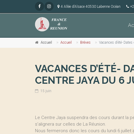
4 Allée d’Alsace 40530 Labenne Océan
+2
Ac
Accueil
Accueil
Brèves
Vacances d’été- Dates 
VACANCES D’ÉTÉ- D
CENTRE JAYA DU 6 J
15 juin
Le Centre Jaya suspendra des cours durant la p
s’alignera sur celles de La Réunion.
Nous fermerons donc les cours du lundi 6 juillet 