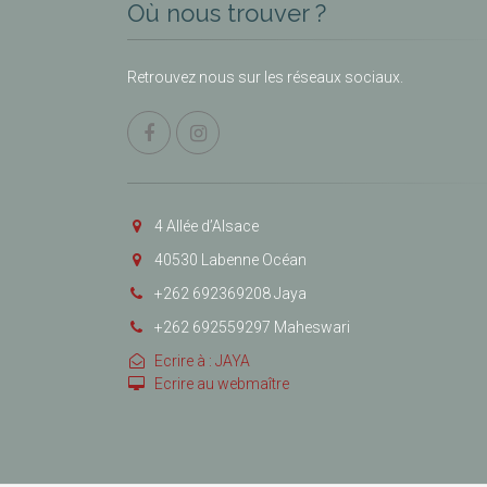
Où nous trouver ?
Retrouvez nous sur les réseaux sociaux.
4 Allée d’Alsace
40530 Labenne Océan
+262 692369208 Jaya
+262 692559297 Maheswari
Ecrire à : JAYA
Ecrire au webmaître