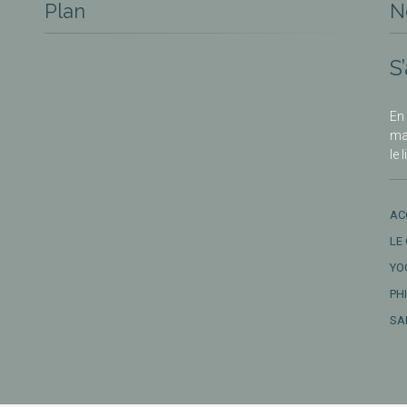
Plan
N
S
En 
ma
le 
AC
LE
YO
PH
SA