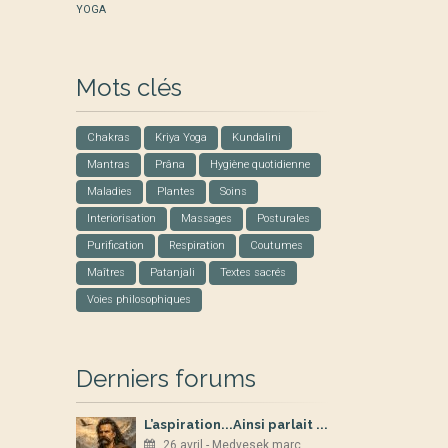
YOGA
Mots clés
Chakras
Kriya Yoga
Kundalini
Mantras
Prâna
Hygiène quotidienne
Maladies
Plantes
Soins
Interiorisation
Massages
Posturales
Purification
Respiration
Coutumes
Maîtres
Patanjali
Textes sacrés
Voies philosophiques
Derniers forums
L’aspiration...Ainsi parlait ...
26 avril - Medvesek marc