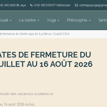
62 692369208 Jaya
+262 692559297 Maheswari
centrejayayoga@gmai
cueil
Le centre
Yoga
Philosophie
Sant
de fermeture du Centre Jaya du 6 juillet au 16 août 2026
ATES DE FERMETURE DU
UILLET AU 16 AOÛT 2026
ériode des vacances scolaires et
au 16 août 2026 inclus.