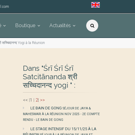
l.com
é
Boutique
Actualités
ी सच्चिदानन्द Yogi à la Réunion
Dans "Śrī Śrī Śrī
Satcitānanda श्री
सच्चिदानन्द yogi " :
<<
|
1
|
2
|
>>
LE BAIN DE GONG
SÉJOUR DE JAYA &
MAHESWARI À LA RÉUNION NOV 2025 - 2E COMPTE
RENDU - LE BAIN DE GONG
LE STAGE INTENSIF DU 15/11/25 À LA
RÉUNION
SÉJOUR À LA RÉUNION DE JAYA ET