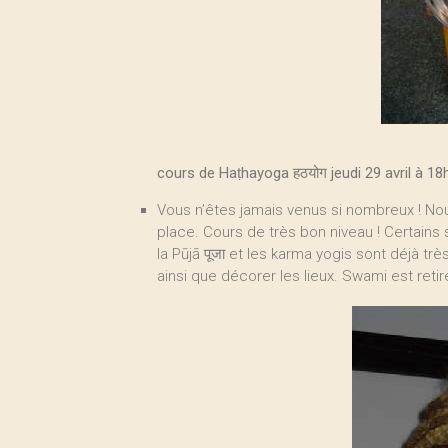
cours de Haṭhayoga हठयोग jeudi 29 avril à 
Vous n’êtes jamais venus si nombreux ! Nou
place. Cours de très bon niveau ! Certains
la Pūjā पूजा et les karma yogis sont déjà t
ainsi que décorer les lieux. Swami est retir