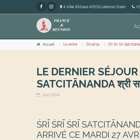
4 Allée d’Alsace 40530 Labenne Océan
+2
Ac
Accueil
Le centre
Śrīvatsa
Śrī Śrī Śrī Satcitāna
LE DERNIER SÉJOUR E
SATCITĀNANDA श्री सच
Juin 2004
ŚRĪ ŚRĪ ŚRĪ SATCITĀNANDA 
ARRIVÉ CE MARDI 27 AVR