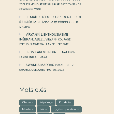
2009 EN MÉMOIRE DE ŚRĪ ŚRĪ ŚRĪ SATCITĀNANDA
श्री सच्चिदानन्द YOGI
LE MAÎTRE N’EST PLUS !
DISPARITION DE
ŚRĪ ŚRĪ ŚRĪ SATCITĀNANDA श्री सच्चिदानन्द YOGI DE
MADRAS
VĪRYA वीर्य, L’ENTHOUSIASME
INÉBRANLABLE...
VĪRYA वीर्य COURAGE
ENTHOUSIASME VAILLANCE HÉROÏSME
FROM FAREST INDIA ... JAYA
FROM
FAREST INDIA ... JAYA
SWAMI À MADRAS
VOYAGE CHEZ
SWAMIJI, QUELQUES PHOTOS..2003
Mots clés
Chakras
Kriya Yoga
Kundalini
Mantras
Prâna
Hygiène quotidienne