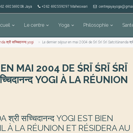
62 692369208 Jaya
+262 692559297 Maheswari
centrejayayoga@gmai
cueil
Le centre
Yoga
Philosophie
Sant
nda श्री सच्चिदानन्द yogi
Le dernier séjour en mai 2004 de Śrī Śrī Śrī Satcitānanda श्र
N MAI 2004 DE ŚRĪ ŚRĪ ŚRĪ
्चिदानन्द YOGI À LA RÉUNION
श्री सच्चिदानन्द YOGI EST BIEN
IL À LA RÉUNION ET RÉSIDERA AU