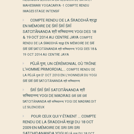
MAHESWARI YOGACARYA -1 COMPTE RENDU
IMAGES STAGE INTENSIF
COMPTE RENDU DE LA ŚRADDHĀ श्रद्धा
EN MÉMOIRE DE ŚRĪ ŚRĪ ŚRĪ
SATCITĀNANDA श्री सच्चिदानन्द YOGI DES 18
& 19 OCT 2014 AU CENTRE JAYA
COMPTE
RENDU DE LA ŚRADDHĀ श्रद्धा EN MÉMOIRE DE ŚRĪ
ŚRĪ ŚRĪ SATCITĀNANDA श्री सच्चिदानन्द YOGI DES 18 &
19 OCT 2014 AU CENTRE JAYA
PŪJĀ पूजा, UN CÉRÉMONIAL OÙ TRÔNE
L’HOMME PRIMORDIAL...
COMPTE RENDU DE
LA PŪJĀ पूजा D' OCT 2010 EN L'HONNEUR DU YOGI
ŚRĪ ŚRĪ ŚRĪ SATCITĀNANDA श्री सच्चिदानन्द
ŚRĪ ŚRĪ ŚRĪ SATCITĀNANDA श्री
सच्चिदानन्द YOGI DE MADRAS
ŚRĪ ŚRĪ ŚRĪ
SATCITĀNANDA श्री सच्चिदानन्द YOGI DE MADRAS DIT
LE SILENCIEUX
POUR CEUX QUI Y ÉTAIENT ... COMPTE
RENDU DE LA ŚRADDHĀ श्रद्धा DU 18 OCT
2009 EN MÉMOIRE DE SRI SRI SRI
SATCHIDANANDA YOGI
PŪJĀ पूजा DU 18 OCT