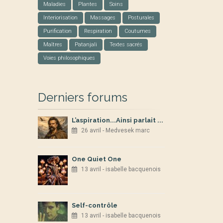
Maladies
Plantes
Soins
Interiorisation
Massages
Posturales
Purification
Respiration
Coutumes
Maîtres
Patanjali
Textes sacrés
Voies philosophiques
Derniers forums
L’aspiration...Ainsi parlait ...
26 avril - Medvesek marc
One Quiet One
13 avril - isabelle bacquenois
Self-contrôle
13 avril - isabelle bacquenois