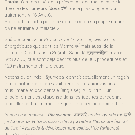
Caraka
s’est occupé de la prévention des maladies, de la
théorie des humeurs (
doṣa दोष
), de la physiologie et du
traitement, VII°S Av J.C.
Son postulat : « La perte de confiance en sa propre nature
divine entraîne la maladie ».
Suśruta quant à lui, s’occupa de l’anatomie, des points
énergétiques que sont les Marma मर्म mais aussi de la
chirurgie. C’est dans la Suśruta Saṃhitā सुश्रुतसंहिता environ
IV°S av JC, que sont déjà décrits plus de 300 procédures et
120 instruments chirurgicaux.
Notons qu’en Inde, l’āyurveda, connaît actuellement un regain
et une notoriété qu’elle avait perdu suite aux invasions
musulmane et occidentale (anglaise). Aujourd’hui, un
enseignement est dispensé dans les facultés et reconnu
officiellement au même titre que la médecine occidentale.
Image de la rubrique :
Dhanvantari
धन्वन्तरि, un des grands
ṛṣi
ऋषि
, à l’origine de la transmission de l’āyurveda à l’humanité (extrait
du livre " Ayurveda & développement spirituel "de P.Mauras)
Jaya Yogācārya