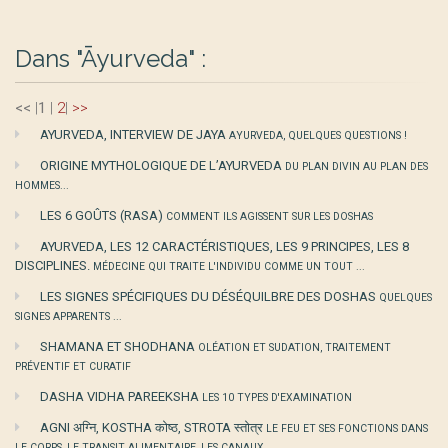
Dans "Āyurveda" :
<<
|
1
|
2
|
>>
AYURVEDA, INTERVIEW DE JAYA
AYURVEDA, QUELQUES QUESTIONS !
ORIGINE MYTHOLOGIQUE DE L’AYURVEDA
DU PLAN DIVIN AU PLAN DES
HOMMES...
LES 6 GOÛTS (RASA)
COMMENT ILS AGISSENT SUR LES DOSHAS
AYURVEDA, LES 12 CARACTÉRISTIQUES, LES 9 PRINCIPES, LES 8
DISCIPLINES.
MÉDECINE QUI TRAITE L'INDIVIDU COMME UN TOUT ...
LES SIGNES SPÉCIFIQUES DU DÉSÉQUILBRE DES DOSHAS
QUELQUES
SIGNES APPARENTS ...
SHAMANA ET SHODHANA
OLÉATION ET SUDATION, TRAITEMENT
PRÉVENTIF ET CURATIF
DASHA VIDHA PAREEKSHA
LES 10 TYPES D'EXAMINATION
AGNI अग्नि, KOSTHA कोष्ठ, STROTA स्तोत्र
LE FEU ET SES FONCTIONS DANS
LE CORPS, LE TRANSIT ALIMENTAIRE, LES CANAUX.