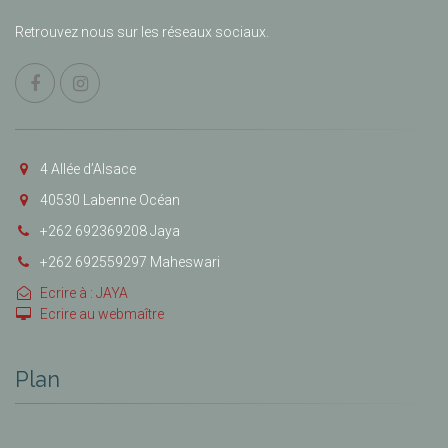
Retrouvez nous sur les réseaux sociaux.
4 Allée d’Alsace
40530 Labenne Océan
+262 692369208 Jaya
+262 692559297 Maheswari
Ecrire à : JAYA
Ecrire au webmaître
Plan