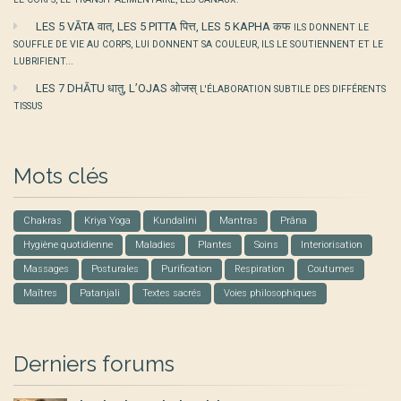
LES 5 VĀTA वात, LES 5 PITTA पित्त, LES 5 KAPHA कफ
ILS DONNENT LE
SOUFFLE DE VIE AU CORPS, LUI DONNENT SA COULEUR, ILS LE SOUTIENNENT ET LE
LUBRIFIENT...
LES 7 DHĀTU धातु, L’OJAS ओजस्
L'ÉLABORATION SUBTILE DES DIFFÉRENTS
TISSUS
Mots clés
Chakras
Kriya Yoga
Kundalini
Mantras
Prâna
Hygiène quotidienne
Maladies
Plantes
Soins
Interiorisation
Massages
Posturales
Purification
Respiration
Coutumes
Maîtres
Patanjali
Textes sacrés
Voies philosophiques
Derniers forums