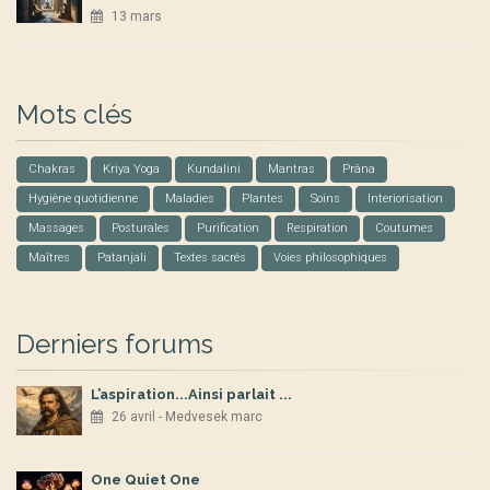
13 mars
Mots clés
Chakras
Kriya Yoga
Kundalini
Mantras
Prâna
Hygiène quotidienne
Maladies
Plantes
Soins
Interiorisation
Massages
Posturales
Purification
Respiration
Coutumes
Maîtres
Patanjali
Textes sacrés
Voies philosophiques
Derniers forums
L’aspiration...Ainsi parlait ...
26 avril - Medvesek marc
One Quiet One