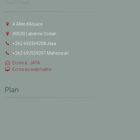
4 Allée d’Alsace
40530 Labenne Océan
+262 692369208 Jaya
+262 692559297 Maheswari
Ecrire à : JAYA
Ecrire au webmaître
Plan