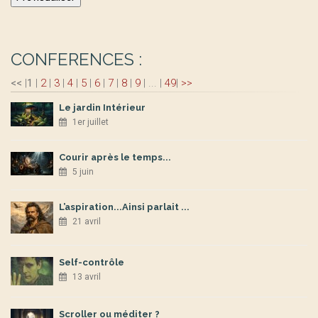
CONFERENCES :
<<
|
1
|
2
|
3
|
4
|
5
|
6
|
7
|
8
|
9
|
...
|
49
|
>>
Le jardin Intérieur
1er juillet
Courir après le temps...
5 juin
L’aspiration...Ainsi parlait ...
21 avril
Self-contrôle
13 avril
Scroller ou méditer ?