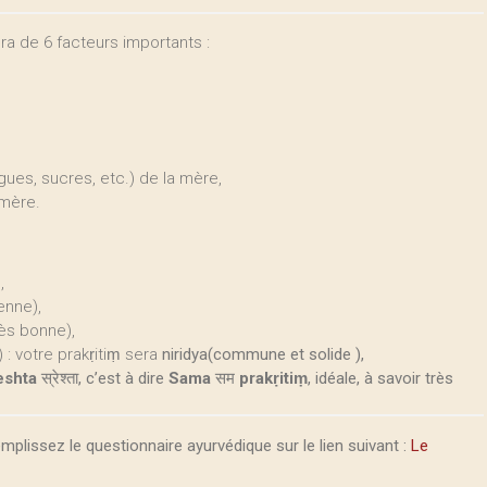
a de 6 facteurs importants :
ues, sucres, etc.) de la mère,
 mère.
,
enne),
très bonne),
) : votre prakṛitiṃ sera
niridya(commune et solide ),
eshta
स्रेश्ता, c’est à dire
Sama
सम
prakṛitiṃ
, idéale, à savoir très
emplissez le questionnaire ayurvédique sur le lien suivant :
Le