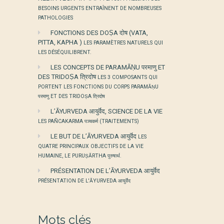
BESOINS URGENTS ENTRAÎNENT DE NOMBREUSES
PATHOLOGIES
FONCTIONS DES DOṢA दोष (VATA,
PITTA, KAPHA )
LES PARAMÈTRES NATURELS QUI
LES DÉSÉQUILIBRENT.
LES CONCEPTS DE PARAMĀṆU परमाणु ET
DES TRIDOṢA त्रिदोष
LES 3 COMPOSANTS QUI
PORTENT LES FONCTIONS DU CORPS PARAMĀṆU
परमाणु ET DES TRIDOṢA त्रिदोष
L’ĀYURVEDA आयुर्वॆद, SCIENCE DE LA VIE
LES PAÑCAKARMA पञ्चकर्म (TRAITEMENTS)
LE BUT DE L’ĀYURVEDA आयुर्वॆद
LES
QUATRE PRINCIPAUX OBJECTIFS DE LA VIE
HUMAINE, LE PURUṢĀRTHA पुरुषार्थ.
PRÉSENTATION DE L’ĀYURVEDA आयुर्वॆद
PRÉSENTATION DE L'ĀYURVEDA आयुर्वॆद
Mots clés