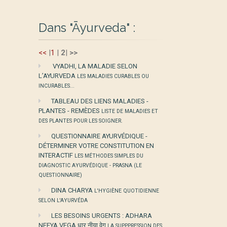
Dans "Āyurveda" :
<<
|
1
|
2
|
>>
VYADHI, LA MALADIE SELON
L’AYURVEDA
LES MALADIES CURABLES OU
INCURABLES...
TABLEAU DES LIENS MALADIES -
PLANTES - REMÈDES
LISTE DE MALADIES ET
DES PLANTES POUR LES SOIGNER.
QUESTIONNAIRE AYURVÉDIQUE -
DÉTERMINER VOTRE CONSTITUTION EN
INTERACTIF
LES MÉTHODES SIMPLES DU
DIAGNOSTIC AYURVÉDIQUE - PRASNA (LE
QUESTIONNAIRE)
DINA CHARYA
L'HYGIÈNE QUOTIDIENNE
SELON L'AYURVÉDA
LES BESOINS URGENTS : ADHARA
NEEYA VEGA धार नीया वेग
LA SUPPPRESSION DES