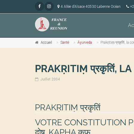
4 Allée d’Alsace 40530 Labenne Océan
+2
Ac
Accueil
Santé
Āyurveda
Prakṛitiṃ प्रकृतिं, la 
PRAKṚITIṂ प्रकृतिं,
Juillet 2004
PRAKṚITIṂ प्रकृतिं
VOTRE CONSTITUTION PH
दोष, KAPHA कफ