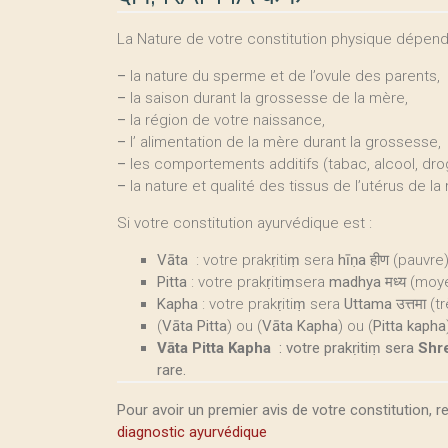
La Nature de votre constitution physique dépendr
–
la nature du sperme et de l’ovule des parents,
–
la saison durant la grossesse de la mère,
–
la région de votre naissance,
–
l’ alimentation de la mère durant la grossesse,
–
les comportements additifs (tabac, alcool, drog
–
la nature et qualité des tissus de l’utérus de la
Si votre constitution ayurvédique est :
Vāta
: votre prakṛitiṃ sera
hīṇa
हीण (pauvre)
Pitta
: votre prakṛitiṃsera
madhya
मध्य (moy
Kapha
: votre prakṛitiṃ sera
Uttama
उत्तमा (
(
Vāta Pitta
) ou (
Vāta Kapha
) ou (
Pitta kapha
Vāta Pitta Kapha
: votre prakṛitiṃ sera
Shr
rare.
Pour avoir un premier avis de votre constitution, r
diagnostic ayurvédique