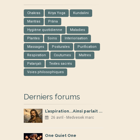
Chakras
Kriya Yoga
Kundalini
Mantras
Prâna
Hygiène quotidienne
Maladies
Plantes
Soins
Interiorisation
Massages
Posturales
Purification
Respiration
Coutumes
Maîtres
Patanjali
Textes sacrés
Voies philosophiques
Derniers forums
L’aspiration...Ainsi parlait ...
26 avril - Medvesek marc
One Quiet One