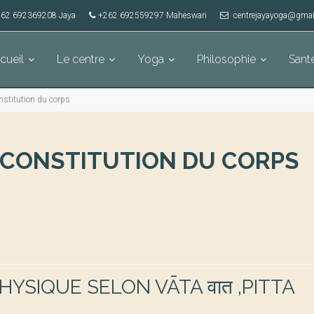
62 692369208 Jaya
+262 692559297 Maheswari
centrejayayoga@gmai
cueil
Le centre
Yoga
Philosophie
Sant
constitution du corps
 LA CONSTITUTION DU CORPS
YSIQUE SELON VĀTA वात ,PITTA