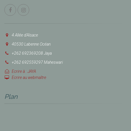
4 Allée d’Alsace
40530 Labenne Océan
+262 692369208 Jaya
+262 692559297 Maheswari
Ecrire à : JAYA
Ecrire au webmaître
Plan