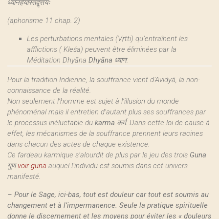
ध्यानहेयास्तद्वृत्तयः
(aphorisme 11 chap. 2)
Les perturbations mentales (Vṛtti) qu’entraînent les
afflictions ( Kleśa) peuvent être éliminées par la
Méditation Dhyāna
Dhyāna
ध्यान
.
Pour la tradition Indienne, la souffrance vient d’Avidyā, la non-
connaissance de la réalité.
Non seulement l’homme est sujet à l’illusion du monde
phénoménal mais il entretien d’autant plus ses souffrances par
le processus inéluctable du
karma
कर्म. Dans cette loi de cause à
effet, les mécanismes de la souffrance prennent leurs racines
dans chacun des actes de chaque existence.
Ce fardeau karmique s’alourdit de plus par le jeu des trois
Guna
गुण
voir guna
auquel l’individu est soumis dans cet univers
manifesté.
–
Pour le Sage, ici-bas, tout est douleur car tout est soumis au
changement et à l’impermanence. Seule la pratique spirituelle
donne le discernement et les moyens pour éviter les « douleurs