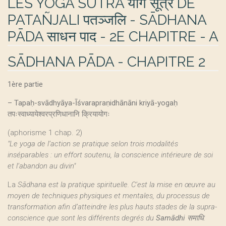
LES YOGA SŪTRA योग सूत्र DE
PATAÑJALI पतञ्जलि - SĀDHANA
PĀDA साधन पाद - 2E CHAPITRE - A
SĀDHANA PĀDA - CHAPITRE 2
1ère partie
–
Tapaḥ-svādhyāya-Īśvarapraṇidhānāni kriyā-yogaḥ
तपःस्वाध्यायेश्वरप्रणिधानानि क्रियायोगः
(aphorisme 1 chap. 2)
"Le yoga de l’action se pratique selon trois modalités
inséparables : un effort soutenu, la conscience intérieure de soi
et l’abandon au divin"
La
Sādhana est la pratique spirituelle. C’est la mise en œuvre au
moyen de techniques physiques et mentales, du processus de
transformation afin d’atteindre les plus hauts stades de la supra-
conscience que sont les différents degrés du
Samādhi
समाधि.