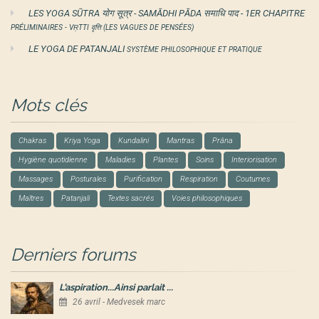
LES YOGA SŪTRA योग सूत्र - SAMĀDHI PĀDA समाधि पाद - 1ER CHAPITRE
PRÉLIMINAIRES - VṚTTI वृत्ति (LES VAGUES DE PENSÉES)
LE YOGA DE PATANJALI
SYSTÈME PHILOSOPHIQUE ET PRATIQUE
Mots clés
Chakras
Kriya Yoga
Kundalini
Mantras
Prâna
Hygiène quotidienne
Maladies
Plantes
Soins
Interiorisation
Massages
Posturales
Purification
Respiration
Coutumes
Maîtres
Patanjali
Textes sacrés
Voies philosophiques
Derniers forums
L’aspiration...Ainsi parlait ...
26 avril - Medvesek marc