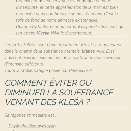
Cet instinct de conservation est imprégné de peur,
d’insécurité, et cette appréhension de la mort est bien
enracinée dans nombreuses de nos réactions. C’est la
toile de fond de notre détresse existentielle.
Quant à l’attachement au corps, il disparaît chez ceux qui
ont atteint
Viveka
विवेक, le discernement.
Les Vṛtti et Kleśa sont donc étroitement liés et se manifestent
dans le champ de la substance mentale,
Manas
मनस्. Elles
induisent ainsi les expériences de la souffrance à des niveaux
d’intensité différents.
Toute la problématique posée par Patañjali est :
COMMENT ÉVITER OU
DIMINUER LA SOUFFRANCE
VENANT DES KLEŚA ?
Sa réponse immédiate est :
–
Dhyānaheyāstadvṛttayaḥ