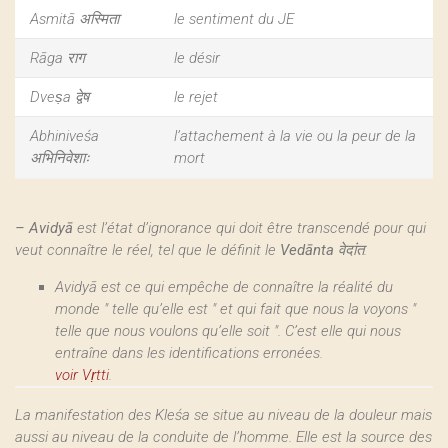
Asmitā अस्मिता
le sentiment du JE
Rāga राग
le désir
‎Dveṣa द्वेष
le rejet
Abhiniveśa
l’attachement à la vie ou la peur de la
अभिनिवेशाः
mort
–
Avidyā
est l’état d’ignorance qui doit être transcendé pour qui
veut connaître le réel, tel que le définit le
Vedānta
वेदांत.
Avidyā est ce qui empêche de connaître la réalité du
monde " telle qu’elle est " et qui fait que nous la voyons "
telle que nous voulons qu’elle soit ". C’est elle qui nous
entraîne dans les identifications erronées.
voir Vṛtti
.
La manifestation des Kleśa se situe au niveau de la douleur mais
aussi au niveau de la conduite de l’homme. Elle est la source des