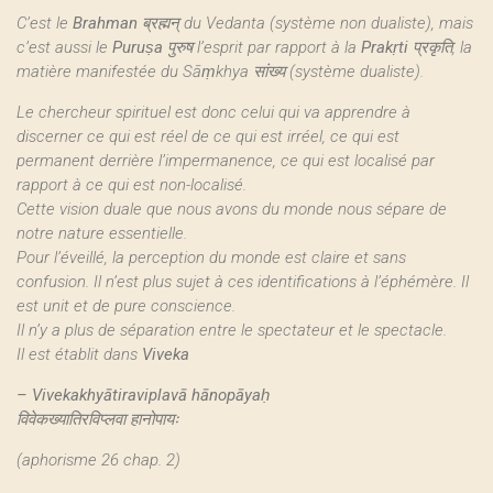
C’est le
Brahman
ब्रह्मन् du Vedanta (système non dualiste), mais
c’est aussi le
Puruṣa
पुरुष l’esprit par rapport à la
Prakṛti
प्रकृति, la
matière manifestée du Sāṃkhya सांख्य (système dualiste).
Le chercheur spirituel est donc celui qui va apprendre à
discerner ce qui est réel de ce qui est irréel, ce qui est
permanent derrière l’impermanence, ce qui est localisé par
rapport à ce qui est non-localisé.
Cette vision duale que nous avons du monde nous sépare de
notre nature essentielle.
Pour l’éveillé, la perception du monde est claire et sans
confusion. Il n’est plus sujet à ces identifications à l’éphémère. Il
est unit et de pure conscience.
Il n’y a plus de séparation entre le spectateur et le spectacle.
Il est établit dans
Viveka
–
Vivekakhyātiraviplavā hānopāyaḥ
विवेकख्यातिरविप्लवा हानोपायः
(aphorisme 26 chap. 2)