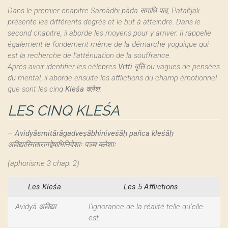
Dans le premier chapitre Samādhi pāda समाधि पाद, Patañjali
présente les différents degrés et le but à atteindre. Dans le
second chapitre, il aborde les moyens pour y arriver. Il rappelle
également le fondement même de la démarche yoguique qui
est la recherche de l’atténuation de la souffrance.
Après avoir identifier les célèbres
Vṛtti
वृत्ति ou vagues de pensées
du mental, il aborde ensuite les afflictions du champ émotionnel
que sont les cinq
Kleśa
क्लेश.
LES CINQ KLEŚA
–
Avidyāsmitārāgadveṣābhiniveśāḥ pañca kleśāḥ
अविद्यास्मितारागद्वेषाभिनिवेशाः पञ्च क्लेशाः
(aphorisme 3 chap. 2)
Les Kleśa
Les 5 Afflictions
Avidyā अविद्या
l’ignorance de la réalité telle qu’elle
est