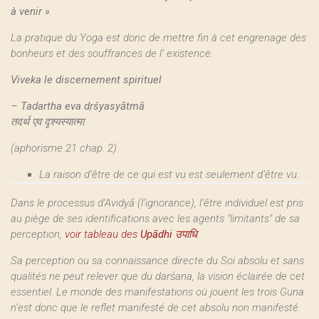
à venir »
.
La pratique du Yoga est donc de mettre fin à cet engrenage des
bonheurs et des souffrances de l’ existence.
Viveka le discernement spirituel
–
Tadartha eva dṛśyasyātmā
तदर्थ एव दृश्यस्यात्मा
(aphorisme 21 chap. 2)
La raison d’être de ce qui est vu est seulement d’être vu.
Dans le processus d’Avidyā (l’ignorance), l’être individuel est pris
au piège de ses identifications avec les agents "limitants" de sa
perception,
voir tableau des
Upādhi
उपाधि
.
Sa perception ou sa connaissance directe du Soi absolu et sans
qualités ne peut relever que du darśana, la vision éclairée de cet
essentiel. Le monde des manifestations où jouent les trois Guna
n’est donc que le reflet manifesté de cet absolu non manifesté.