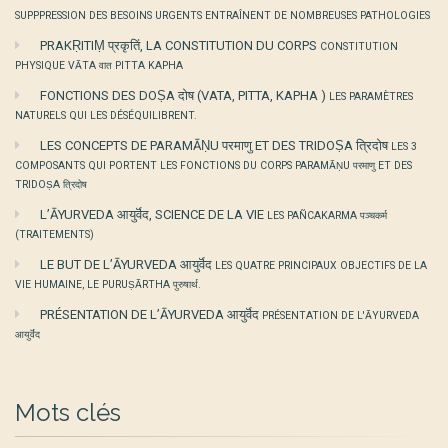
SUPPPRESSION DES BESOINS URGENTS ENTRAÎNENT DE NOMBREUSES PATHOLOGIES
PRAKṚITIṂ प्रकृतिं, LA CONSTITUTION DU CORPS
CONSTITUTION
PHYSIQUE VĀTA वात PITTA KAPHA
FONCTIONS DES DOṢA दोष (VATA, PITTA, KAPHA )
LES PARAMÈTRES
NATURELS QUI LES DÉSÉQUILIBRENT.
LES CONCEPTS DE PARAMĀṆU परमाणु ET DES TRIDOṢA त्रिदोष
LES 3
COMPOSANTS QUI PORTENT LES FONCTIONS DU CORPS PARAMĀṆU परमाणु ET DES
TRIDOṢA त्रिदोष
L’ĀYURVEDA आयुर्वॆद, SCIENCE DE LA VIE
LES PAÑCAKARMA पञ्चकर्म
(TRAITEMENTS)
LE BUT DE L’ĀYURVEDA आयुर्वॆद
LES QUATRE PRINCIPAUX OBJECTIFS DE LA
VIE HUMAINE, LE PURUṢĀRTHA पुरुषार्थ.
PRÉSENTATION DE L’ĀYURVEDA आयुर्वॆद
PRÉSENTATION DE L'ĀYURVEDA
आयुर्वॆद
Mots clés