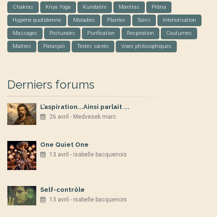
Chakras
Kriya Yoga
Kundalini
Mantras
Prâna
Hygiène quotidienne
Maladies
Plantes
Soins
Interiorisation
Massages
Posturales
Purification
Respiration
Coutumes
Maîtres
Patanjali
Textes sacrés
Voies philosophiques
Derniers forums
L’aspiration...Ainsi parlait ...
26 avril - Medvesek marc
One Quiet One
13 avril - isabelle bacquenois
Self-contrôle
13 avril - isabelle bacquenois