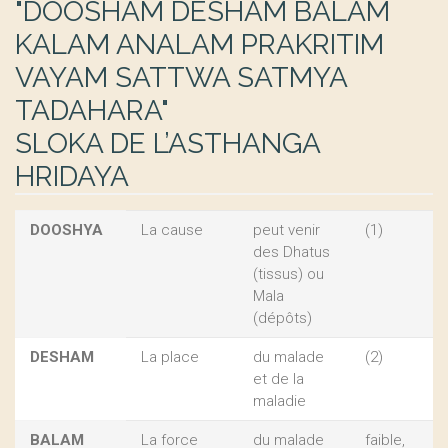
"DOOSHAM DESHAM BALAM
KALAM ANALAM PRAKRITIM
VAYAM SATTWA SATMYA
TADAHARA"
SLOKA DE L’ASTHANGA
HRIDAYA
DOOSHYA
La cause
peut venir
(1)
des Dhatus
(tissus) ou
Mala
(dépôts)
DESHAM
La place
du malade
(2)
et de la
maladie
BALAM
La force
du malade
faible,