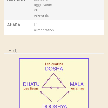
aggravants
ou
relevants
AHARA
L’
alimentation
(1)