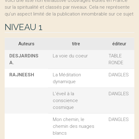
Voici une liste non exhaustive d’ouvrages édités en France
sur la spiritualité et classés par niveaux. Cela ne représente
qu’un aspect limité de la publication innombrable sur ce sujet
NIVEAU 1
Auteurs
titre
éditeur
DESJARDINS
La voie du coeur
TABLE
A.
RONDE
RAJNEESH
La Méditation
DANGLES
dynamique
L’éveil à la
DANGLES
conscience
cosmique
Mon chemin, le
DANGLES
chemin des nuages
blancs