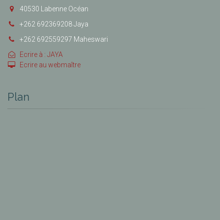
40530 Labenne Océan
+262 692369208 Jaya
+262 692559297 Maheswari
Ecrire à : JAYA
Ecrire au webmaître
Plan