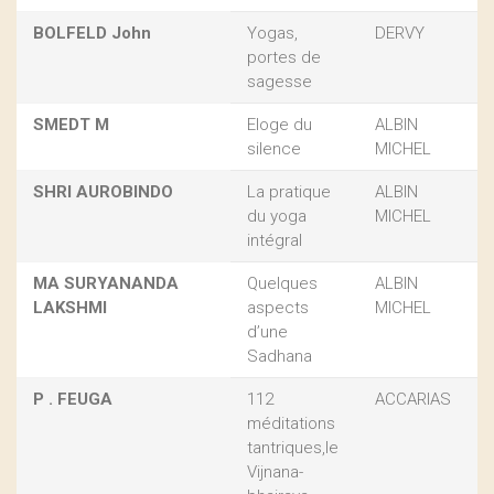
BOLFELD John
Yogas,
DERVY
portes de
sagesse
SMEDT M
Eloge du
ALBIN
silence
MICHEL
SHRI AUROBINDO
La pratique
ALBIN
du yoga
MICHEL
intégral
MA SURYANANDA
Quelques
ALBIN
LAKSHMI
aspects
MICHEL
d’une
Sadhana
P . FEUGA
112
ACCARIAS
méditations
tantriques,le
Vijnana-