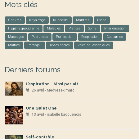
Mots clés
Chakras
Kriya Yoga
Kundalini
Mantras
Prâna
Hygiène quotidienne
Maladies
Plantes
Soins
Interiorisation
Massages
Posturales
Purification
Respiration
Coutumes
Maîtres
Patanjali
Textes sacrés
Voies philosophiques
Derniers forums
L’aspiration...Ainsi parlait ...
26 avril - Medvesek marc
One Quiet One
13 avril - isabelle bacquenois
Self-contrôle