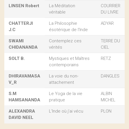
LINSEN Robert
La Méditation
COURRIER
véritable
DU LIVRE
CHATTERJI
La Philosophie
ADYAR
J.C
ésotérique de l’Inde
SWAMI
Contemplez ces
TERRE DU
CHIDANANDA
vérités
CIEL
SOLT B.
Mystiques et Maîtres
RETZ
contemporains
DHIRAVAMASA
La voie du non-
DANGLES
V_R
attachement
S.M
Le Yoga de la vie
ALBIN
HAMSANANDA
pratique
MICHEL
ALEXANDRA
L’Inde où j’ai vécu
PLON
DAVID NEEL