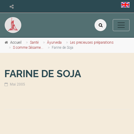
Accueil
Santé
Āyurveda
Les precieuses préparations
S comme Sésame...
Farine de Soja
FARINE DE SOJA
Mai 2005