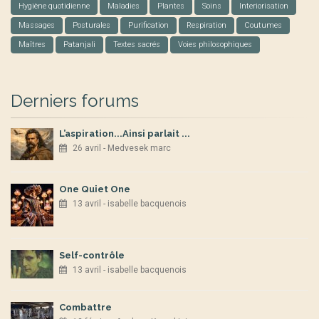
Hygiène quotidienne
Maladies
Plantes
Soins
Interiorisation
Massages
Posturales
Purification
Respiration
Coutumes
Maîtres
Patanjali
Textes sacrés
Voies philosophiques
Derniers forums
L’aspiration...Ainsi parlait ...
26 avril - Medvesek marc
One Quiet One
13 avril - isabelle bacquenois
Self-contrôle
13 avril - isabelle bacquenois
Combattre