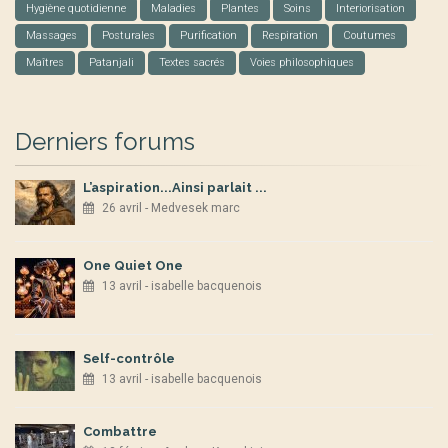
Hygiène quotidienne
Maladies
Plantes
Soins
Interiorisation
Massages
Posturales
Purification
Respiration
Coutumes
Maîtres
Patanjali
Textes sacrés
Voies philosophiques
Derniers forums
L’aspiration...Ainsi parlait ...
26 avril - Medvesek marc
One Quiet One
13 avril - isabelle bacquenois
Self-contrôle
13 avril - isabelle bacquenois
Combattre