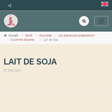
Accueil
Santé
Āyurveda
Les precieuses préparations
S comme Sésame...
Lait de Soja
LAIT DE SOJA
Mai 2005