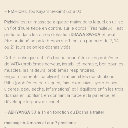
–
PIZHICHIL
(ou Kayam Sekam) 60’ à 90’
Pizhichil
est un massage à quatre mains dans lequel on utilise
un flot d’huile tiède en continu sur le corps. Très huileux, il est
pratiqué dans les cures d’oléation
DRAWA SWEDA
et peut
être pratiqué selon le besoin sur 1 jour ou par cure de 7, 14,
ou 21 jours selon les doshas vitiés.
Cette technique est trés bonne pour réduire les problèmes
de VATA (problèmes nerveux, instabilité mentale, bon pour les
muscles, les raideurs, problèmes respiratoires,
engourdisements, paralysie). Il rafraichit les constitutions
Pitha (problèmes cardiaques, faim excessive, hypertension,
ulcères, peau sèche, inflamations) et il équilibre enfin les trois
doshas en lubrifiant, en donnant la force et la patience, et
développe le pouvoir sexuel.
–
ABHYANGA
30’ à 1h en fonction du Dosha à traiter
massage à 4 mains et aux 7 positions