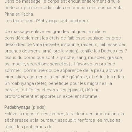
Dans ce massage, le corps est enduit entièrement d’huile
tiède aux plantes médicinales en fonction des doshas Vata,
Pitha et Kapha.
Les bénéfices d’Abhyanga sont nombreux.
Ce massage enlève les grandes fatigues, améliore
considérablement les états de faiblesse, soulage les gros
désordres de Vata (anxiété, insomnie, raideurs, faiblesse des
organes des sens, améliore la vision), tonifie les Dathus (les 7
tissus du corps que sont la lymphe, sang, muscles, graisse,
os, moelle, sécretions sexuelles) ; il favorise un profond
sommeil, donne une douce apparence de la peau, active la
circulation, augmente la tonicité générale, et réduit les rides.
Shiroabhyanga (tête), bénéfique pour les migraines, la
calvitie, fortifie les cheveux, les épaissit, détend
profondément et apporte un excellent sommeil.
Padabhynaga
(pieds)
Enlève la rugosité des jambes, la raideur des articulations, la
sécheresse et la lourdeur, assouplit, renforce les muscles,
réduit les problèmes de