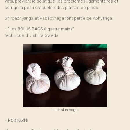
Vata, prévient le sciatique, les problèmes ligamentaires et
corrige la peau craquelée des plantes de pieds.
Shiroabhyanga et Padabynaga font partie de Abhyanga.
–
"Les BOLUS BAGS à quatre mains"
technique d’ Ushma Sweda
les bolus bags
–
PODIKIZHI