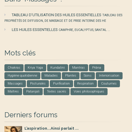
TABLEAU D’UTILISATION DES HUILES ESSENTIELLES
TABLEAU DES
PROPRIÉTÉS DE DIFFUSION, DE MASSAGE ET DE PRISE INTERNE DES HE
LES HUILES ESSENTIELLES
CAMPHRE, EUCALYPTUS, SANTAL ...
Mots clés
Chakras
Kriya Yoga
Kundalini
Mantras
Prâna
Hygiène quotidienne
Maladies
Plantes
Soins
Interiorisation
Massages
Posturales
Purification
Respiration
Coutumes
Maîtres
Patanjali
Textes sacrés
Voies philosophiques
Derniers forums
L’aspiration...Ainsi parlait ...