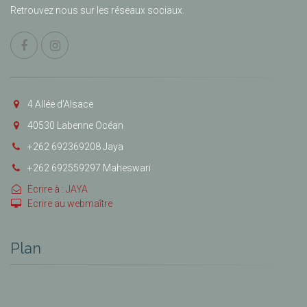
Retrouvez nous sur les réseaux sociaux.
4 Allée d’Alsace
40530 Labenne Océan
+262 692369208 Jaya
+262 692559297 Maheswari
Ecrire à : JAYA
Ecrire au webmaître
Plan