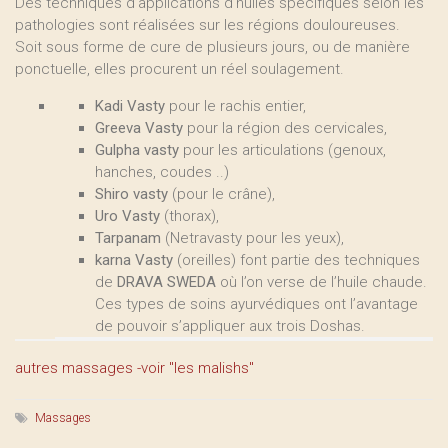
Des techniques d’applications d’huiles spécifiques selon les
pathologies sont réalisées sur les régions douloureuses.
Soit sous forme de cure de plusieurs jours, ou de manière
ponctuelle, elles procurent un réel soulagement.
Kadi Vasty
pour le rachis entier,
Greeva Vasty
pour la région des cervicales,
Gulpha vasty
pour les articulations (genoux,
hanches, coudes ..)
Shiro vasty
(pour le crâne),
Uro Vasty
(thorax),
Tarpanam
(Netravasty pour les yeux),
karna Vasty
(oreilles) font partie des techniques
de
DRAVA SWEDA
où l’on verse de l’huile chaude.
Ces types de soins ayurvédiques ont l’avantage
de pouvoir s’appliquer aux trois Doshas.
autres massages -voir "les malishs"
Massages