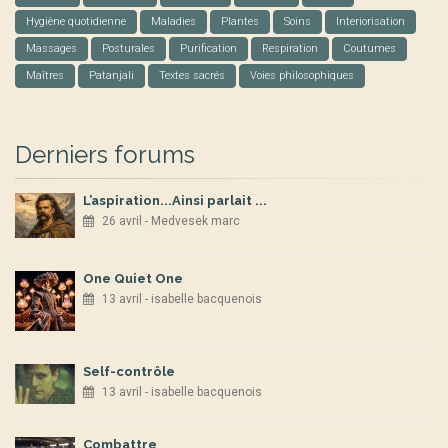
Hygiène quotidienne
Maladies
Plantes
Soins
Interiorisation
Massages
Posturales
Purification
Respiration
Coutumes
Maîtres
Patanjali
Textes sacrés
Voies philosophiques
Derniers forums
L’aspiration...Ainsi parlait ...
26 avril - Medvesek marc
One Quiet One
13 avril - isabelle bacquenois
Self-contrôle
13 avril - isabelle bacquenois
Combattre