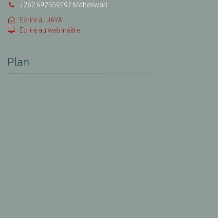
+262 692559297 Maheswari
Ecrire à : JAYA
Ecrire au webmaître
Plan