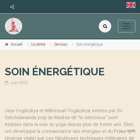
Accueil
Le centre
Services
Soin énergétique
SOIN ÉNERGÉTIQUE
Juin 2003
Jaya Yogācārya et Māheśvarī Yogācārya, initiées par Sri
Satchidananda yogi de Madras dit "le silencieux" sont
établies dans la voie du yoga depuis plus de trente ans. Elles
ont développé la connaissance des énergies et du Prāṇa प्राण
(énergie vitale) par ces fabuleuses techniques millénaires de