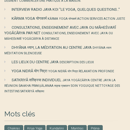
DÉSIRENT COMMENCER UNE PRATIQUE À LA MAISON.
INTERVIEW RADIO JAYA KOI "LE YOGA, QUELQUES QUESTIONS.."
KĀRMA YOGA योगकार्म
KĀRMA YOGA योगकार्म ACTION SERVICES ACTION JUSTE
CONSULTATIONS, ENSEIGNEMENT AVEC JAYA OU MĀHEŚVARĪ
YOGĀCĀRYA PAR NET
CONSULTATIONS, ENSEIGNEMENT AVEC JAYA OU
MĀHEŚVARĪ YOGĀCĀRYA À DISTANCE
DHYĀNA ध्यान, LA MÉDITATION AU CENTRE JAYA
DHYĀNA ध्यान
MÉDITATION SILENCIEUSE
LES LIEUX DU CENTRE JAYA
DESCRIPTION DES LIEUX
YOGA NIDRĀ योग निद्रा
YOGA NIDRĀ योग निद्रा RELAXATION PROFONDE
SATKRIYĀ सत्क्रिया INDIVIDUEL
JAYA YOGĀCĀRYA CENTRE JAYA LA
RÉUNION ŚAṄKHA PRAKṢĀLANAA शङ्ख प्रक्षालन SOIN YOGUIQUE NETTOYAGE DES
INTESTINS SATKRIYĀ सत्क्रिया
Mots clés
Chakras
Kriya Yoga
Kundalini
Mantras
Prâna