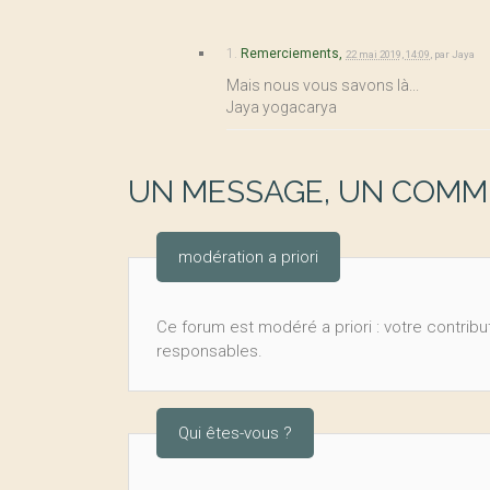
1.
Remerciements,
22 mai 2019, 14:09
,
par
Jaya
Mais nous vous savons là...
Jaya yogacarya
UN MESSAGE, UN COMME
modération a priori
Ce forum est modéré a priori : votre contribut
responsables.
Qui êtes-vous ?