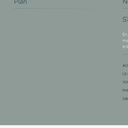
Plan
N
S
En 
ma
le 
AC
LE
YO
PH
SA