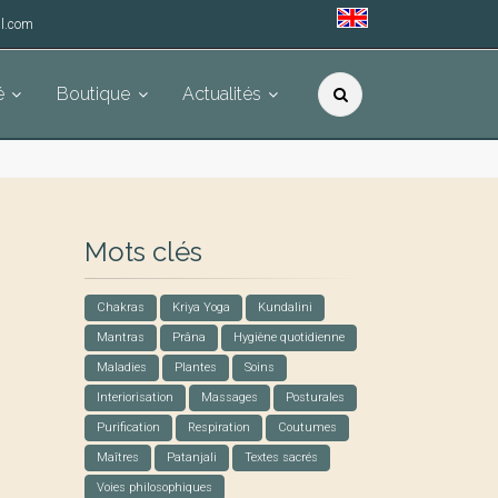
l.com
é
Boutique
Actualités
Mots clés
Chakras
Kriya Yoga
Kundalini
Mantras
Prâna
Hygiène quotidienne
Maladies
Plantes
Soins
Interiorisation
Massages
Posturales
Purification
Respiration
Coutumes
Maîtres
Patanjali
Textes sacrés
Voies philosophiques