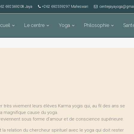
62 692369208 Jaya
+262 692559297 Maheswari
centrejayayoga@gmai
cueil
Le centre
Yoga
Philosophie
Sant
 très vivement leurs élèves Karma yogis qui, au fil des ans se
la magnifique cause du yoga.
 reviennent sous forme d’amour et de conscience supérieure.
 la relation du chercheur spirituel avec le yoga qui doit rester