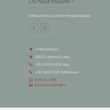
Où nous trouver ?
Retrouvez nous sur les réseaux sociaux.
4 Allée d’Alsace
40530 Labenne Océan
+262 692369208 Jaya
+262 692559297 Maheswari
Ecrire à : JAYA
Ecrire au webmaître