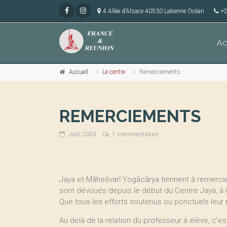
4 Allée d’Alsace 40530 Labenne Océan
+2
Ac
Accueil
Le centre
Remerciements
REMERCIEMENTS
Juin 2003
1 commentaires
Jaya et Māheśvarī Yogācārya tiennent à remercier
sont dévoués depuis le début du Centre Jaya, à 
Que tous les efforts soutenus ou ponctuels leur
Au delà de la relation du professeur à élève, c’est