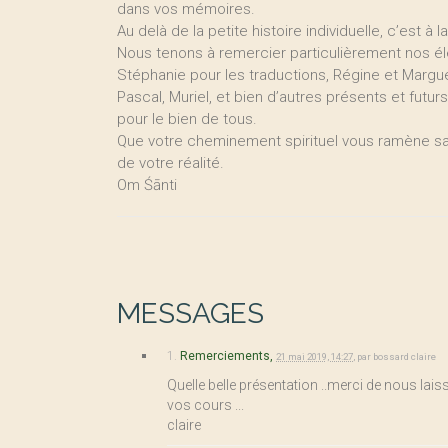
dans vos mémoires.
Au delà de la petite histoire individuelle, c’est à
Nous tenons à remercier particulièrement nos élèv
Stéphanie pour les traductions, Régine et Margu
Pascal, Muriel, et bien d’autres présents et futurs
pour le bien de tous.
Que votre cheminement spirituel vous ramène san
de votre réalité.
Om Śānti
MESSAGES
1.
Remerciements,
21 mai 2019, 14:27
,
par
bossard claire
Quelle belle présentation ..merci de nous laisse
vos cours ...
claire