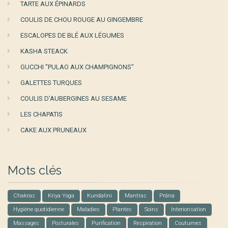
TARTE AUX ÉPINARDS
COULIS DE CHOU ROUGE AU GINGEMBRE
ESCALOPES DE BLÉ AUX LÉGUMES
KASHA STEACK
GUCCHI "PULAO AUX CHAMPIGNONS"
GALETTES TURQUES
COULIS D’AUBERGINES AU SESAME
LES CHAPATIS
CAKE AUX PRUNEAUX
Mots clés
Chakras
Kriya Yoga
Kundalini
Mantras
Prâna
Hygiène quotidienne
Maladies
Plantes
Soins
Interiorisation
Massages
Posturales
Purification
Respiration
Coutumes