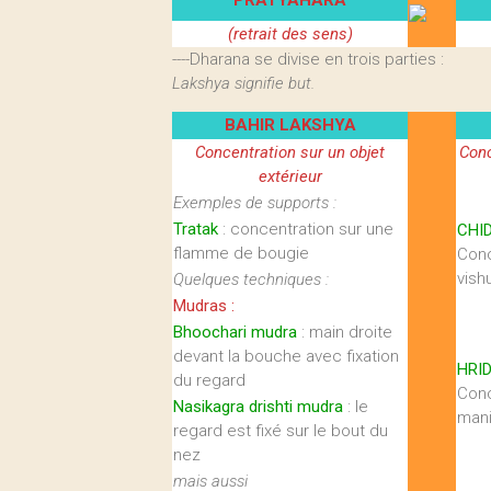
PRATYAHARA
(retrait des sens)
----Dharana se divise en trois parties :
Lakshya signifie but.
BAHIR LAKSHYA
Concentration sur un objet
Conc
extérieur
Exemples de supports :
Tratak
: concentration sur une
CHI
flamme de bougie
Conc
vish
Quelques techniques :
Mudras :
Bhoochari mudra
: main droite
devant la bouche avec fixation
HRI
du regard
Conc
Nasikagra drishti mudra
: le
mani
regard est fixé sur le bout du
nez
mais aussi