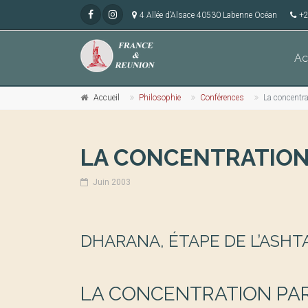
4 Allée d’Alsace 40530 Labenne Océan
+2
Ac
Accueil
Philosophie
Conférences
La concentra
LA CONCENTRATIO
Juin 2003
DHARANA, ÉTAPE DE L’ASH
LA CONCENTRATION PAR