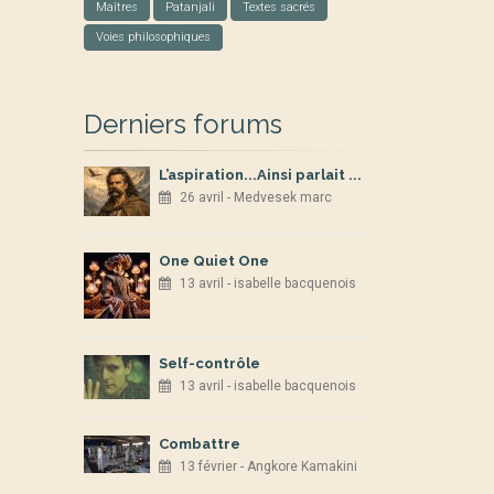
Maîtres
Patanjali
Textes sacrés
Voies philosophiques
Derniers forums
L’aspiration...Ainsi parlait ...
26 avril - Medvesek marc
One Quiet One
13 avril - isabelle bacquenois
Self-contrôle
13 avril - isabelle bacquenois
Combattre
13 février - Angkore Kamakini