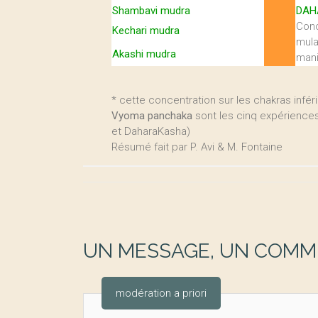
Shambavi mudra
DAH
Conc
Kechari mudra
mula
Akashi mudra
mani
* cette concentration sur les chakras inférie
Vyoma panchaka
sont les cinq expériences
et DaharaKasha)
Résumé fait par P. Avi & M. Fontaine
UN MESSAGE, UN COMME
modération a priori