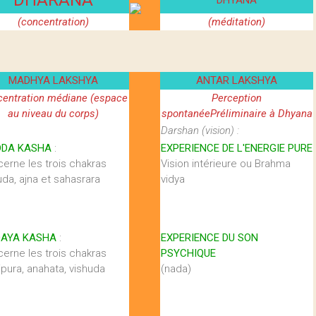
DHARANA
DHYANA
(concentration)
(méditation)
MADHYA LAKSHYA
ANTAR LAKSHYA
entration médiane (espace
Perception
au niveau du corps)
spontanéePréliminaire à Dhyana
Darshan (vision) :
DDA KASHA
:
EXPERIENCE DE L'ENERGIE PURE
erne les trois chakras
Vision intérieure ou Brahma
uda, ajna et sahasrara
vidya
DAYA KASHA
:
EXPERIENCE DU SON
erne les trois chakras
PSYCHIQUE
pura, anahata, vishuda
(nada)