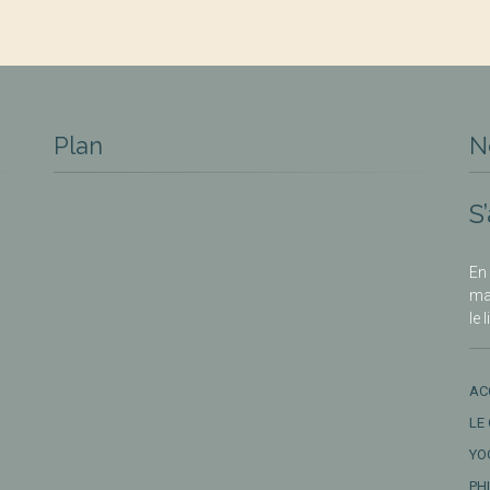
Plan
N
S
En 
ma
le 
AC
LE
YO
PH