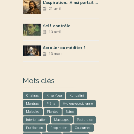
L’aspiration...Ainsi parlait ...
21 avril
Self-contrôle
13 avril
Scroller ou méditer ?
13 mars
Mots clés
Chakras
Kriya Yoga
Kundalini
Mantras
Prâna
Hygiène quotidienne
Maladies
Plantes
Soins
Interiorisation
Massages
Posturales
Purification
Respiration
Coutumes