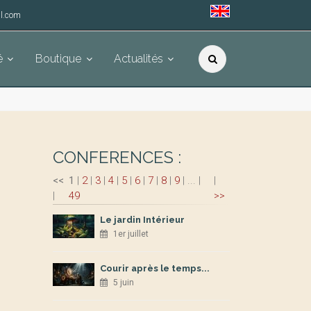
l.com
é
Boutique
Actualités
CONFERENCES :
<<
1
|
2
|
3
|
4
|
5
|
6
|
7
|
8
|
9
|
...
|
|
|
49
>>
Le jardin Intérieur
1er juillet
Courir après le temps...
5 juin