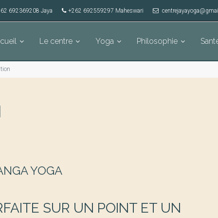
62 692369208 Jaya
+262 692559297 Maheswari
centrejayayoga@gmai
cueil
Le centre
Yoga
Philosophie
Sant
tion
N
TANGA YOGA
FAITE SUR UN POINT ET UN