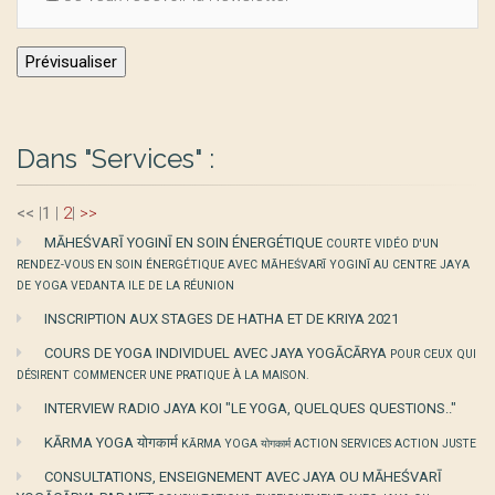
Dans "Services" :
<<
|
1
|
2
|
>>
MĀHEŚVARĪ YOGINĪ EN SOIN ÉNERGÉTIQUE
COURTE VIDÉO D'UN
RENDEZ-VOUS EN SOIN ÉNERGÉTIQUE AVEC MĀHEŚVARĪ YOGINĪ AU CENTRE JAYA
DE YOGA VEDANTA ILE DE LA RÉUNION
INSCRIPTION AUX STAGES DE HATHA ET DE KRIYA 2021
COURS DE YOGA INDIVIDUEL AVEC JAYA YOGĀCĀRYA
POUR CEUX QUI
DÉSIRENT COMMENCER UNE PRATIQUE À LA MAISON.
INTERVIEW RADIO JAYA KOI "LE YOGA, QUELQUES QUESTIONS.."
KĀRMA YOGA योगकार्म
KĀRMA YOGA योगकार्म ACTION SERVICES ACTION JUSTE
CONSULTATIONS, ENSEIGNEMENT AVEC JAYA OU MĀHEŚVARĪ