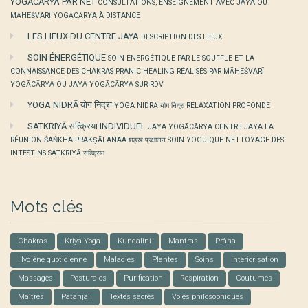
YOGĀCĀRYA PAR NET
CONSULTATIONS, ENSEIGNEMENT AVEC JAYA OU
MĀHEŚVARĪ YOGĀCĀRYA À DISTANCE
LES LIEUX DU CENTRE JAYA
DESCRIPTION DES LIEUX
SOIN ÉNERGÉTIQUE
SOIN ÉNERGÉTIQUE PAR LE SOUFFLE ET LA
CONNAISSANCE DES CHAKRAS PRANIC HEALING RÉALISÉS PAR MĀHEŚVARĪ
YOGĀCĀRYA OU JAYA YOGĀCĀRYA SUR RDV
YOGA NIDRĀ योग निद्रा
YOGA NIDRĀ योग निद्रा RELAXATION PROFONDE
SATKRIYĀ सत्क्रिया INDIVIDUEL
JAYA YOGĀCĀRYA CENTRE JAYA LA
RÉUNION ŚAṄKHA PRAKṢĀLANAA शङ्ख प्रक्षालन SOIN YOGUIQUE NETTOYAGE DES
INTESTINS SATKRIYĀ सत्क्रिया
Mots clés
Chakras
Kriya Yoga
Kundalini
Mantras
Prâna
Hygiène quotidienne
Maladies
Plantes
Soins
Interiorisation
Massages
Posturales
Purification
Respiration
Coutumes
Maîtres
Patanjali
Textes sacrés
Voies philosophiques