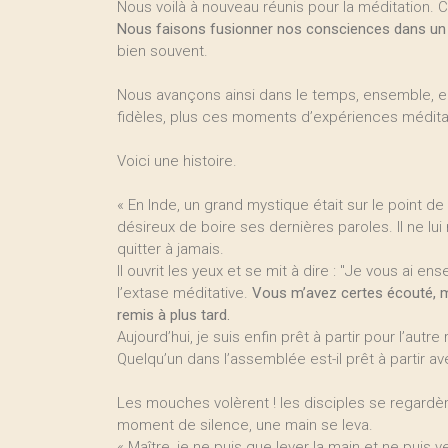
Nous voilà à nouveau réunis pour la méditation.
Nous faisons fusionner nos consciences dans un
bien souvent.
Nous avançons ainsi dans le temps, ensemble, en
fidèles, plus ces moments d’expériences méditat
Voici une histoire.
« En Inde, un grand mystique était sur le point de 
désireux de boire ses dernières paroles. Il ne lui
quitter à jamais.
Il ouvrit les yeux et se mit à dire : "Je vous ai e
l’extase méditative.
Vous m’avez certes écouté, m
remis à plus tard.
Aujourd’hui, je suis enfin prêt à partir pour l’autr
Quelqu’un dans l’assemblée est-il prêt à partir a
Les mouches volèrent ! les disciples se regardèr
moment de silence, une main se leva.
« Maître, je ne puis que lever la main et ne puis v