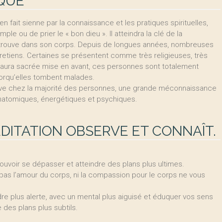
IQUE
 fait sienne par la connaissance et les pratiques spirituelles,
ple ou de prier le « bon dieu ». Il atteindra la clé de la
e trouve dans son corps. Depuis de longues années, nombreuses
etiens. Certaines se présentent comme très religieuses, très
te aura sacrée mise en avant, ces personnes sont totalement
 lorqu’elles tombent malades.
rve chez la majorité des personnes, une grande méconnaissance
natomiques, énergétiques et psychiques.
DITATION OBSERVE ET CONNAÎT.
uvoir se dépasser et atteindre des plans plus ultimes.
pas l’amour du corps, ni la compassion pour le corps ne vous
re plus alerte, avec un mental plus aiguisé et éduquer vos sens
e des plans plus subtils.