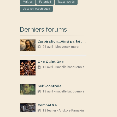
Maîtres
Patanjali
Textes sacrés
Voies philosophiques
Derniers forums
L’aspiration...Ainsi parlait ...
26 avril - Medvesek marc
One Quiet One
13 avril - isabelle bacquenois
Self-contrôle
13 avril - isabelle bacquenois
Combattre
13 février - Angkore Kamakini