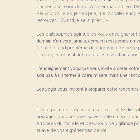
choses à faire ici. Je dois marier ma dernière fill
Peux-tu d’ailleurs, je t’en prie, me rappeler encor
retrouver... Quand je serai prêt... »
Les philosophies spirituelles vous enseigneront to
demain n’arrivera jamais, demain n’est jamais arrivé
C’est le grand problème des hommes de cette pla
demain, en consultant toutes les divinations poss
L’enseignement yoguique vous invite à créer votre p
soit pas à un terme à votre misère mais une renco
Les yogis vous invitent à préparer cette rencontre 
Il n’est point de préparation spéciale ni de discip
courage
pour oser vivre sa véritable nature, be
erronées du monde et beaucoup de
vigilance
pou
suave de vos expériences de vie.