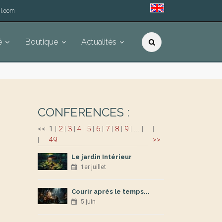
l.com
é
Boutique
Actualités
CONFERENCES :
<<
1
|
2
|
3
|
4
|
5
|
6
|
7
|
8
|
9
|
...
|
|
|
49
>>
Le jardin Intérieur
1er juillet
Courir après le temps...
5 juin