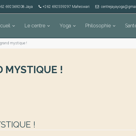
62 692369208 Jaya
+262 692559297 Maheswari
centrejayayoga@gmai
cueil
Le centre
Yoga
Philosophie
Sant
 grand mystique !
D MYSTIQUE !
STIQUE !