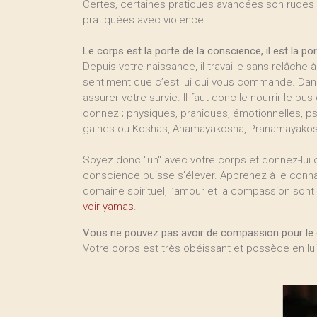
Certes, certaines pratiques avancées son rudes 
pratiquées avec violence.
Le corps est la porte de la conscience, il est la po
Depuis votre naissance, il travaille sans relâche 
sentiment que c’est lui qui vous commande. Dans
assurer votre survie. Il faut donc le nourrir le pu
donnez ; physiques, pranîques, émotionnelles, psy
gaines ou Koshas, Anamayakosha, Pranamayakos
Soyez donc "un" avec votre corps et donnez-lui c
conscience puisse s’élever. Apprenez à le connaîtr
domaine spirituel, l’amour et la compassion sont 
voir yamas
.
Vous ne pouvez pas avoir de compassion pour le co
Votre corps est très obéissant et possède en lui