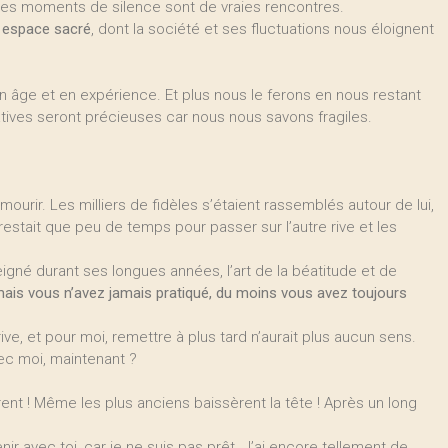
 Ces moments de silence sont de vraies rencontres.
 espace sacré
, dont la société et ses fluctuations nous éloignent
 âge et en expérience. Et plus nous le ferons en nous restant
ives seront précieuses car nous nous savons fragiles.
mourir. Les milliers de fidèles s’étaient rassemblés autour de lui,
 restait que peu de temps pour passer sur l’autre rive et les
nseigné durant ses longues années, l’art de la béatitude et de
ais vous n’avez jamais pratiqué, du moins vous avez toujours
e rive, et pour moi, remettre à plus tard n’aurait plus aucun sens.
vec moi, maintenant ?
ent ! Même les plus anciens baissèrent la tête ! Après un long
enir avec toi, car je ne suis pas prêt. J’ai encore tellement de