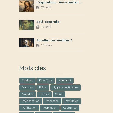
L’aspiration...Ainsi parlait ...
21 avril
Self-contrôle
13 avril
Scroller ou méditer ?
13 mars
Mots clés
Chakras
Kriya Yoga
Kundalini
Mantras
Prâna
Hygiène quotidienne
Maladies
Plantes
Soins
Interiorisation
Massages
Posturales
Purification
Respiration
Coutumes