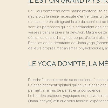
IL EST UN GRAND MYST
Celui qui comprend cette nature mystérieuse et en
n’aura plus la seule nécessité d’entrer dans un tem
conscience en atteignant la clé du sacré qui s
sont les personnes qui nous demandent des entr
versées dans la prière, la dévotion. Malgré cet
démunies quand il s’agit du corps, d’autant plus
Dans les cours débutants de Hatha yoga, j’obse
de leurs propres mécanismes physiologiques, a
LE YOGA DOMPTE, LA MÉ
Prendre "conscience de sa conscience", c’est po
Un enseignement spirituel qui ne vous enseigne 
permettra jamais de pénétrer la conscience.
Le but des pratiques yoguiques est de vous rend
(jnana indriyas) afin que vous fassiez l’expérienc