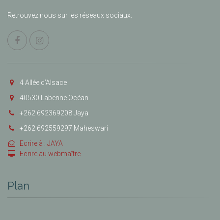
Retrouvez nous sur les réseaux sociaux.
4 Allée d’Alsace
40530 Labenne Océan
+262 692369208 Jaya
+262 692559297 Maheswari
Ecrire à : JAYA
Ecrire au webmaître
Plan