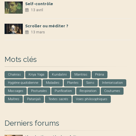
Self-contrôle
13 avril
Scroller ou méditer ?
13 mars
Mots clés
Chakras
Kriya Yoga
Kundalini
Mantras
Prâna
Hygiène quotidienne
Maladies
Plantes
Soins
Interiorisation
Massages
Posturales
Purification
Respiration
Coutumes
Maîtres
Patanjali
Textes sacrés
Voies philosophiques
Derniers forums