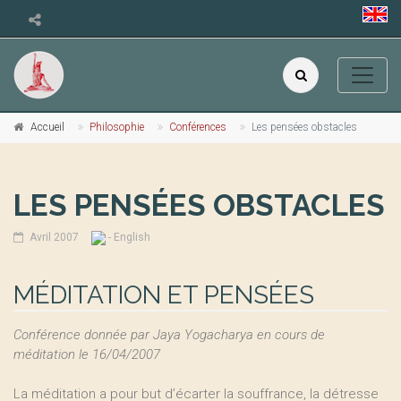
Accueil
Philosophie
Conférences
Les pensées obstacles
LES PENSÉES OBSTACLES
Avril 2007
- English
MÉDITATION ET PENSÉES
Conférence donnée par Jaya Yogacharya en cours de
méditation le 16/04/2007
La méditation a pour but d’écarter la souffrance, la détresse