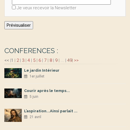
Je veux recevoir la Newsletter
CONFERENCES :
<<
|
1
|
2
|
3
|
4
|
5
|
6
|
7
|
8
|
9
|
...
|
49
|
>>
Le jardin Intérieur
1er juillet
Courir après le temps...
5 juin
L’aspiration...Ainsi parlait ...
21 avril