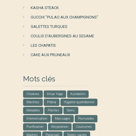
KASHA STEACK
GUCCHI "PULAO AUX CHAMPIGNONS"
GALETTES TURQUES
COULIS D’AUBERGINES AU SESAME
LES CHAPATIS
CAKE AUX PRUNEAUX
Mots clés
Chakras
Kriya Yoga
Kundalini
Mantras
Prâna
Hygiène quotidienne
Maladies
Plantes
Soins
Interiorisation
Massages
Posturales
Purification
Respiration
Coutumes
Maîtres
Patanjali
Textes sacrés