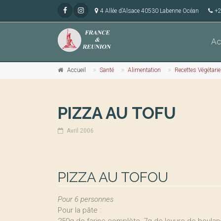
4 Allée d’Alsace 40530 Labenne Océan
+2
Ac
Accueil
Santé
Alimentation
Recettes Végétari
PIZZA AU TOFU
Avril 2006
PIZZA AU TOFOU
Pour 6 personnes
Pour la pâte :