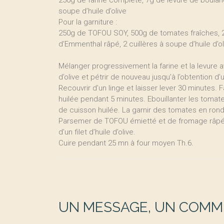
250g de farine complète, 7g de levure de boulanger
soupe d’huile d’olive
Pour la garniture :
250g de TOFOU SOY, 500g de tomates fraîches, 2
d’Emmenthal râpé, 2 cuillères à soupe d’huile d’oli
Mélanger progressivement la farine et la levure av
d’olive et pétrir de nouveau jusqu’à l’obtention d’
Recouvrir d’un linge et laisser lever 30 minutes.
huilée pendant 5 minutes. Ebouillanter les tomates 
de cuisson huilée. La garnir des tomates en ron
Parsemer de TOFOU émietté et de fromage râpé. D
d’un filet d’huile d’olive.
Cuire pendant 25 mn à four moyen Th.6.
UN MESSAGE, UN COMME