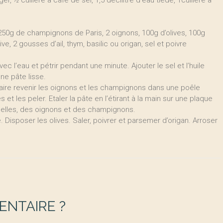
, ½ cuillère à café de sel, 1,5 décilitre d’eau tiède, 1cuillère à
50g de champignons de Paris, 2 oignons, 100g d’olives, 100g
ve, 2 gousses d’ail, thym, basilic ou origan, sel et poivre
ec l’eau et pétrir pendant une minute. Ajouter le sel et l’huile
une pâte lisse.
 Faire revenir les oignons et les champignons dans une poêle
et les peler. Etaler la pâte en l’étirant à la main sur une plaque
delles, des oignons et des champignons.
isposer les olives. Saler, poivrer et parsemer d’origan. Arroser
NTAIRE ?