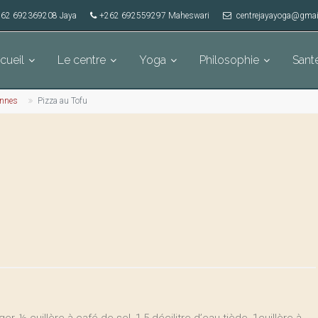
62 692369208 Jaya
+262 692559297 Maheswari
centrejayayoga@gmai
cueil
Le centre
Yoga
Philosophie
Sant
ennes
Pizza au Tofu