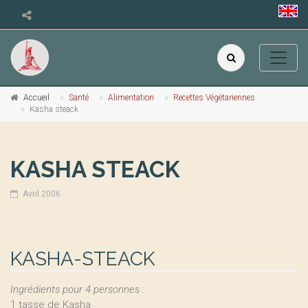
Accueil
Santé
Alimentation
Recettes Végétariennes
Kasha steack
KASHA STEACK
Avril 2006
KASHA-STEACK
Ingrédients pour 4 personnes :
1 tasse de Kasha