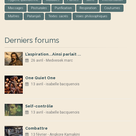
Massages
Posturales
Purification
Respiration
Coutumes
Maîtres
Patanjali
Textes sacrés
Voies philosophiques
Derniers forums
L’aspiration...Ainsi parlait ...
26 avril - Medvesek marc
One Quiet One
13 avril - isabelle bacquenois
Self-contrôle
13 avril - isabelle bacquenois
Combattre
13 février - Angkore Kamakini