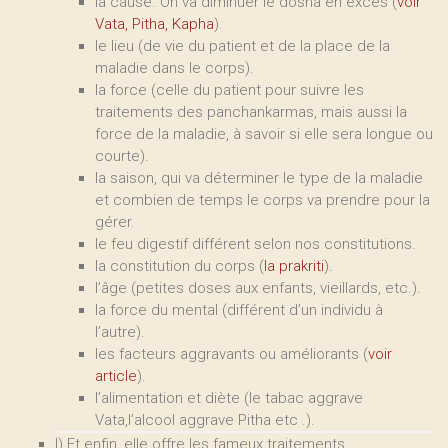
la cause. On va diminuer le dosha en excès (
voir
Vata, Pitha, Kapha
).
le lieu (de vie du patient et de la place de la
maladie dans le corps).
la force (celle du patient pour suivre les
traitements des panchankarmas, mais aussi la
force de la maladie, à savoir si elle sera longue ou
courte).
la saison, qui va déterminer le type de la maladie
et combien de temps le corps va prendre pour la
gérer.
le feu digestif différent selon nos constitutions.
la constitution du corps (
la prakriti
).
l’âge (petites doses aux enfants, vieillards, etc.).
la force du mental (différent d’un individu à
l’autre).
les facteurs aggravants ou améliorants (
voir
article
).
l’alimentation et diète (le tabac aggrave
Vata,l’alcool aggrave Pitha etc .).
l) Et enfin, elle offre les fameux traitements