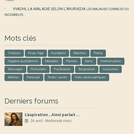
VYADHI, LA MALADIE SELON L’AYURVEDA
LES MALADIES CURABLES OU
INCURABLES...
Mots clés
Chakras
Kriya Yoga
Kundalini
Mantras
Prâna
Hygiène quotidienne
Maladies
Plantes
Soins
Interiorisation
Massages
Posturales
Purification
Respiration
Coutumes
Maîtres
Patanjali
Textes sacrés
Voies philosophiques
Derniers forums
L’aspiration...Ainsi parlait ...
26 avril - Medvesek marc