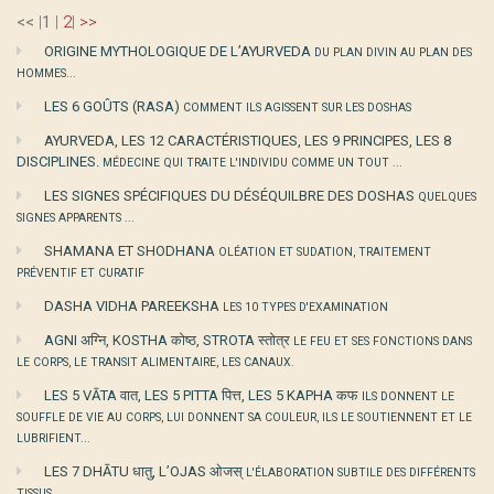
<<
|
1
|
2
|
>>
ORIGINE MYTHOLOGIQUE DE L’AYURVEDA
DU PLAN DIVIN AU PLAN DES
HOMMES...
LES 6 GOÛTS (RASA)
COMMENT ILS AGISSENT SUR LES DOSHAS
AYURVEDA, LES 12 CARACTÉRISTIQUES, LES 9 PRINCIPES, LES 8
DISCIPLINES.
MÉDECINE QUI TRAITE L'INDIVIDU COMME UN TOUT ...
LES SIGNES SPÉCIFIQUES DU DÉSÉQUILBRE DES DOSHAS
QUELQUES
SIGNES APPARENTS ...
SHAMANA ET SHODHANA
OLÉATION ET SUDATION, TRAITEMENT
PRÉVENTIF ET CURATIF
DASHA VIDHA PAREEKSHA
LES 10 TYPES D'EXAMINATION
AGNI अग्नि, KOSTHA कोष्ठ, STROTA स्तोत्र
LE FEU ET SES FONCTIONS DANS
LE CORPS, LE TRANSIT ALIMENTAIRE, LES CANAUX.
LES 5 VĀTA वात, LES 5 PITTA पित्त, LES 5 KAPHA कफ
ILS DONNENT LE
SOUFFLE DE VIE AU CORPS, LUI DONNENT SA COULEUR, ILS LE SOUTIENNENT ET LE
LUBRIFIENT...
LES 7 DHĀTU धातु, L’OJAS ओजस्
L'ÉLABORATION SUBTILE DES DIFFÉRENTS
TISSUS