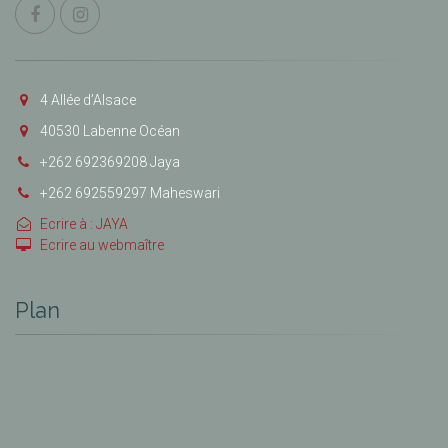
4 Allée d’Alsace
40530 Labenne Océan
+262 692369208 Jaya
+262 692559297 Maheswari
Ecrire à : JAYA
Ecrire au webmaître
Plan