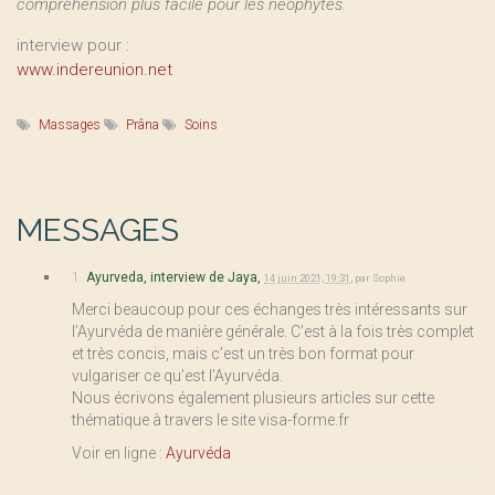
compréhension plus facile pour les néophytes.
interview pour :
www.indereunion.net
Massages
Prâna
Soins
MESSAGES
1.
Ayurveda, interview de Jaya,
14 juin 2021, 19:31
,
par
Sophie
Merci beaucoup pour ces échanges très intéressants sur
l’Ayurvéda de manière générale. C’est à la fois très complet
et très concis, mais c’est un très bon format pour
vulgariser ce qu’est l’Ayurvéda.
Nous écrivons également plusieurs articles sur cette
thématique à travers le site visa-forme.fr
Voir en ligne :
Ayurvéda