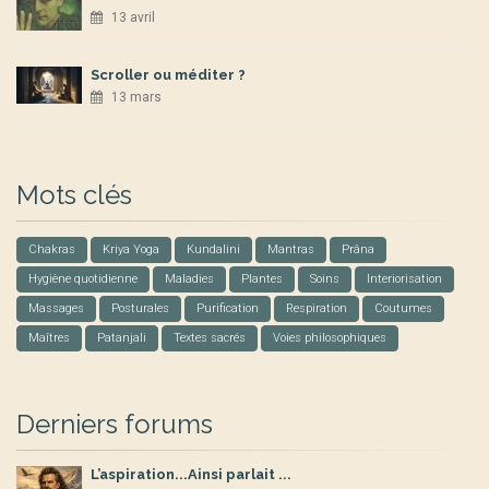
13 avril
Scroller ou méditer ?
13 mars
Mots clés
Chakras
Kriya Yoga
Kundalini
Mantras
Prâna
Hygiène quotidienne
Maladies
Plantes
Soins
Interiorisation
Massages
Posturales
Purification
Respiration
Coutumes
Maîtres
Patanjali
Textes sacrés
Voies philosophiques
Derniers forums
L’aspiration...Ainsi parlait ...