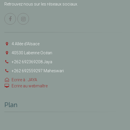
Retrouvez nous sur les réseaux sociaux.
4 Allée d’Alsace
40530 Labenne Océan
+262 692369208 Jaya
+262 692559297 Maheswari
Ecrire à : JAYA
Ecrire au webmaître
Plan