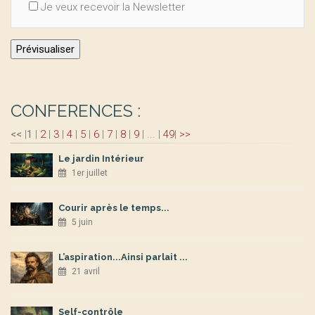
Je veux recevoir la Newsletter
CONFERENCES :
<<
|
1
|
2
|
3
|
4
|
5
|
6
|
7
|
8
|
9
|
...
|
49
|
>>
Le jardin Intérieur
1er juillet
Courir après le temps...
5 juin
L’aspiration...Ainsi parlait ...
21 avril
Self-contrôle