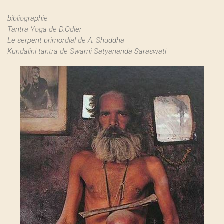
bibliographie
Tantra Yoga de D.Odier
Le serpent primordial de A. Shuddha
Kundalini tantra de Swami Satyananda Saraswati