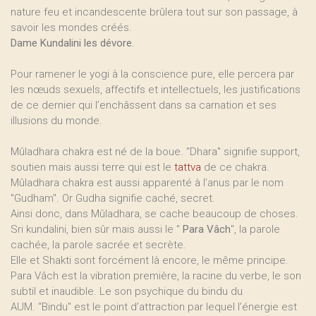
nature feu et incandescente brûlera tout sur son passage, à
savoir les mondes créés.
Dame Kundalini les dévore.
Pour ramener le yogi à la conscience pure, elle percera par
les nœuds sexuels, affectifs et intellectuels, les justifications
de ce dernier qui l’enchâssent dans sa carnation et ses
illusions du monde.
Mûladhara chakra est né de la boue. "Dhara" signifie support,
soutien mais aussi terre qui est le
tattva
de ce chakra.
Mûladhara chakra est aussi apparenté à l’anus par le nom
"Gudham". Or Gudha signifie caché, secret.
Ainsi donc, dans Mûladhara, se cache beaucoup de choses.
Sri kundalini, bien sûr mais aussi le "
Para Vâch
", la parole
cachée, la parole sacrée et secrète.
Elle et Shakti sont forcément là encore, le même principe.
Para Vâch est la vibration première, la racine du verbe, le son
subtil et inaudible. Le son psychique du bindu du
AUM. "Bindu" est le point d’attraction par lequel l’énergie est