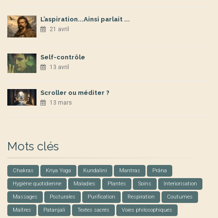
L’aspiration...Ainsi parlait ...
21 avril
Self-contrôle
13 avril
Scroller ou méditer ?
13 mars
Mots clés
Chakras
Kriya Yoga
Kundalini
Mantras
Prâna
Hygiène quotidienne
Maladies
Plantes
Soins
Interiorisation
Massages
Posturales
Purification
Respiration
Coutumes
Maîtres
Patanjali
Textes sacrés
Voies philosophiques