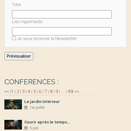
Titre
Lien hypertexte
Je veux recevoir la Newsletter
CONFERENCES :
<<
|
1
|
2
|
3
|
4
|
5
|
6
|
7
|
8
|
9
|
...
|
49
|
>>
Le jardin Intérieur
1er juillet
Courir après le temps...
5 juin