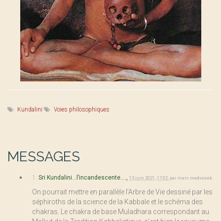
Kundalini
Voies philosophiques
MESSAGES
1.
Sri Kundalini...l’incandescente....,
13 juin 2021, 17:02
,
par
marc medvesek
On pourrait mettre en parallèle l’Arbre de Vie dessiné par les
séphiroths de la science de la Kabbale et le schéma des
chakras. Le chakra de base Muladhara correspondant au