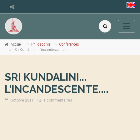
Accueil
Philosophie
Conférences
Sri Kundalini... l’incandescente....
SRI KUNDALINI...
L’INCANDESCENTE....
Octobre 2011
1 commentaires