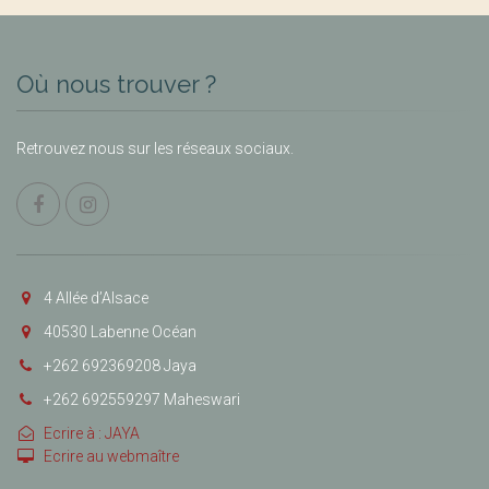
Où nous trouver ?
Retrouvez nous sur les réseaux sociaux.
4 Allée d’Alsace
40530 Labenne Océan
+262 692369208 Jaya
+262 692559297 Maheswari
Ecrire à : JAYA
Ecrire au webmaître