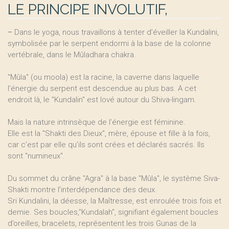
LE PRINCIPE INVOLUTIF,
–
Dans le yoga, nous travaillons à tenter d’éveiller la Kundalini,
symbolisée par le serpent endormi à la base de la colonne
vertébrale, dans le Mûladhara chakra.
"Mûla" (ou moola) est la racine, la caverne dans laquelle
l’énergie du serpent est descendue au plus bas. A cet
endroit là, le "Kundalin" est lové autour du Shiva-lingam.
Mais la nature intrinsèque de l’énergie est féminine.
Elle est la "Shakti des Dieux", mère, épouse et fille à la fois,
car c’est par elle qu’ils sont crées et déclarés sacrés. Ils
sont "numineux".
Du sommet du crâne "Agra" à la base "Mûla", le système Siva-
Shakti montre l’interdépendance des deux.
Sri Kundalini, la déesse, la Maîtresse, est enroulée trois fois et
demie. Ses boucles,"Kundalah", signifiant également boucles
d’oreilles, bracelets, représentent les trois Gunas de la