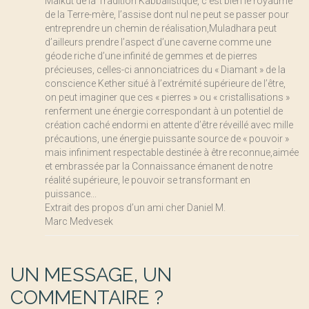
Malkut de la Tradition Kabbalistique, c’est bien le royaume
de la Terre-mère, l’assise dont nul ne peut se passer pour
entreprendre un chemin de réalisation,Muladhara peut
d’ailleurs prendre l’aspect d’une caverne comme une
géode riche d’une infinité de gemmes et de pierres
précieuses, celles-ci annonciatrices du « Diamant » de la
conscience Kether situé à l’extrémité supérieure de l’être,
on peut imaginer que ces « pierres » ou « cristallisations »
renferment une énergie correspondant à un potentiel de
création caché endormi en attente d’être réveillé avec mille
précautions, une énergie puissante source de « pouvoir »
mais infiniment respectable destinée à être reconnue,aimée
et embrassée par la Connaissance émanent de notre
réalité supérieure, le pouvoir se transformant en
puissance...
Extrait des propos d’un ami cher Daniel M.
Marc Medvesek
UN MESSAGE, UN
COMMENTAIRE ?