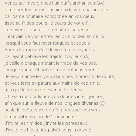
Venez sur mes grands huit qui "s’arohanisent",(4)
et ne perdez jamais l’inspir en de vains bavardages,
car dame pituitaire accrochée en vos cieux,
tisse au fil des cours, le cours de votre fil.
Le soyeux, le subtil, le tressé de sagesse,
l’ écrivain de vos lettres les plus nobles en ce jour,
lorsqu’il vous faut rayer fatigues et soucis.
Accordez-moi crédit de vos futurs voyages,
car ayant déblayé les trajets "Nadieux",(5)
je veille à chaque instant le tracé de vos pas,
lorsque vous trébuchez irrespectueusement.
Je vous bande les yeux dans ces moments de doute,
et vous jette en pâture aux mains de vos amis,
afin que la mesure devienne évidence.
Offrez à ma confiance vos douces intelligences,
afin que sur le fleuve de nos longues dhyanas,(6)
seule la quête sans ego "drapeauïse" vos yeux,
et nous libère ainsi de " l’ordinarité".
J’invite les timides, j’invite les paresseux,
J’invite les hésitants, pulvérisons la crainte.