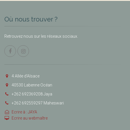
Où nous trouver ?
Retrouvez nous sur les réseaux sociaux.
4 Allée d’Alsace
40530 Labenne Océan
+262 692369208 Jaya
+262 692559297 Maheswari
Ecrire à : JAYA
Ecrire au webmaître