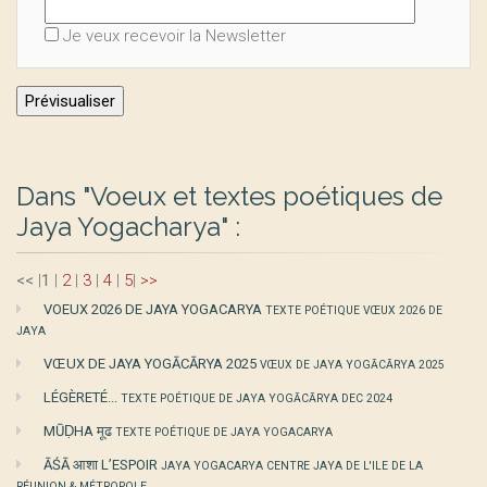
Je veux recevoir la Newsletter
Dans "Voeux et textes poétiques de
Jaya Yogacharya" :
<<
|
1
|
2
|
3
|
4
|
5
|
>>
VOEUX 2026 DE JAYA YOGACARYA
TEXTE POÉTIQUE VŒUX 2026 DE
JAYA
VŒUX DE JAYA YOGĀCĀRYA 2025
VŒUX DE JAYA YOGĀCĀRYA 2025
LÉGÈRETÉ...
TEXTE POÉTIQUE DE JAYA YOGĀCĀRYA DEC 2024
MŪḌHA मूढ
TEXTE POÉTIQUE DE JAYA YOGACARYA
ĀŚĀ आशा L’ESPOIR
JAYA YOGACARYA CENTRE JAYA DE L'ILE DE LA
RÉUNION & MÉTROPOLE