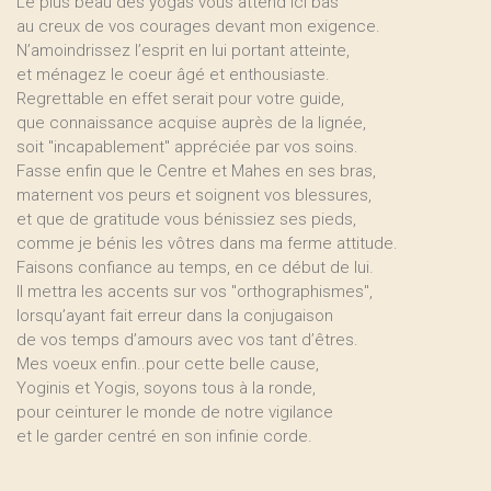
Le plus beau des yogas vous attend ici bas
au creux de vos courages devant mon exigence.
N’amoindrissez l’esprit en lui portant atteinte,
et ménagez le coeur âgé et enthousiaste.
Regrettable en effet serait pour votre guide,
que connaissance acquise auprès de la lignée,
soit "incapablement" appréciée par vos soins.
Fasse enfin que le Centre et Mahes en ses bras,
maternent vos peurs et soignent vos blessures,
et que de gratitude vous bénissiez ses pieds,
comme je bénis les vôtres dans ma ferme attitude.
Faisons confiance au temps, en ce début de lui.
Il mettra les accents sur vos "orthographismes",
lorsqu’ayant fait erreur dans la conjugaison
de vos temps d’amours avec vos tant d’êtres.
Mes voeux enfin..pour cette belle cause,
Yoginis et Yogis, soyons tous à la ronde,
pour ceinturer le monde de notre vigilance
et le garder centré en son infinie corde.