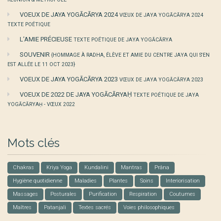
VOEUX DE JAYA YOGĀCĀRYA 2024
VŒUX DE JAYA YOGĀCĀRYA 2024
TEXTE POÉTIQUE
L’AMIE PRÉCIEUSE
TEXTE POÉTIQUE DE JAYA YOGĀCĀRYA
SOUVENIR
{HOMMAGE À RADHA, ÉLÈVE ET AMIE DU CENTRE JAYA QUI S'EN
EST ALLÉE LE 11 OCT 2023}
VOEUX DE JAYA YOGĀCĀRYA 2023
VŒUX DE JAYA YOGĀCĀRYA 2023
VOEUX DE 2022 DE JAYA YOGĀCĀRYAḤ
TEXTE POÉTIQUE DE JAYA
YOGĀCĀRYAḤ - VŒUX 2022
Mots clés
Chakras
Kriya Yoga
Kundalini
Mantras
Prâna
Hygiène quotidienne
Maladies
Plantes
Soins
Interiorisation
Massages
Posturales
Purification
Respiration
Coutumes
Maîtres
Patanjali
Textes sacrés
Voies philosophiques