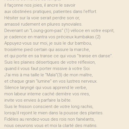
il façonne nos joies, il ancre le savoir
aux obstinées pratiques, patientes dans l’effort.
Hésiter sur la voie serait perdre son or,
amassé rudement en pliures synoviales.
Devenant un "Loung-gom-pas" (1) véloce en votre esprit,
je cadence en mantra vos précieux kumbakas.(2)
Appuyez-vous sur moi, je suis le dur bambou,
troisième pied certain qui assure la marche,
et qui porte en sa transe ce qui vous "transe en danse".
Suis les plaines désertiques de votre réflexion,
quand il vous faut porter missive à votre Soi.
J’ai mis à ma taille le "Mala"(3) de mon maître,
et chaque grain "lumine" en vos lustres nerveux.
Silence laryngé qui vous apprend le verbe,
mon labeur interne caché derrière vos rires,
invite vos envies à parfaire la bête.
Suis le frisson conscient de votre long rachis,
lorsqu’il rejoint le mien dans la pousse des plantes.
Fidèles au rendez-vous des rois non fainéants,
nous oeuvrons vous et moi la clarté des matins.