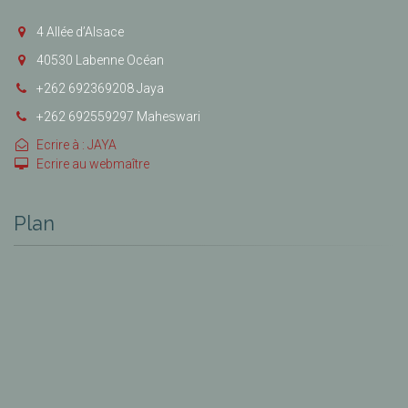
4 Allée d’Alsace
40530 Labenne Océan
+262 692369208 Jaya
+262 692559297 Maheswari
Ecrire à : JAYA
Ecrire au webmaître
Plan