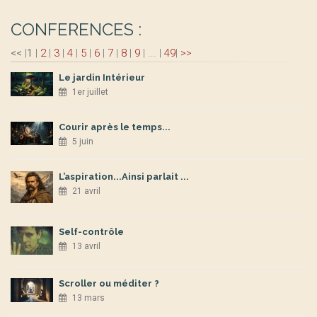
CONFERENCES :
<<
|
1
|
2
|
3
|
4
|
5
|
6
|
7
|
8
|
9
|
...
|
49
|
>>
Le jardin Intérieur
1er juillet
Courir après le temps...
5 juin
L’aspiration...Ainsi parlait ...
21 avril
Self-contrôle
13 avril
Scroller ou méditer ?
13 mars