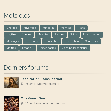
Mots clés
Chakras
Kriya Yoga
Kundalini
Mantras
Prâna
Hygiène quotidienne
Maladies
Plantes
Soins
Interiorisation
Massages
Posturales
Purification
Respiration
Coutumes
Maîtres
Patanjali
Textes sacrés
Voies philosophiques
Derniers forums
L’aspiration...Ainsi parlait ...
26 avril - Medvesek marc
One Quiet One
13 avril - isabelle bacquenois