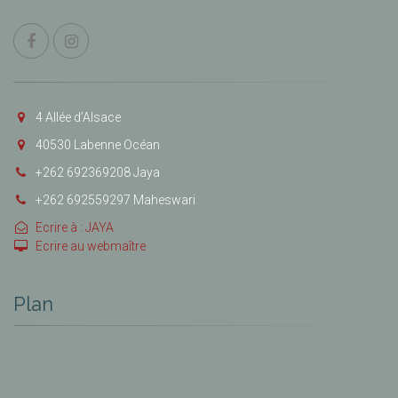
4 Allée d’Alsace
40530 Labenne Océan
+262 692369208 Jaya
+262 692559297 Maheswari
Ecrire à : JAYA
Ecrire au webmaître
Plan