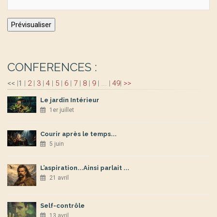
CONFERENCES :
<<
|
1
|
2
|
3
|
4
|
5
|
6
|
7
|
8
|
9
|
...
|
49
|
>>
Le jardin Intérieur
1er juillet
Courir après le temps...
5 juin
L’aspiration...Ainsi parlait ...
21 avril
Self-contrôle
13 avril