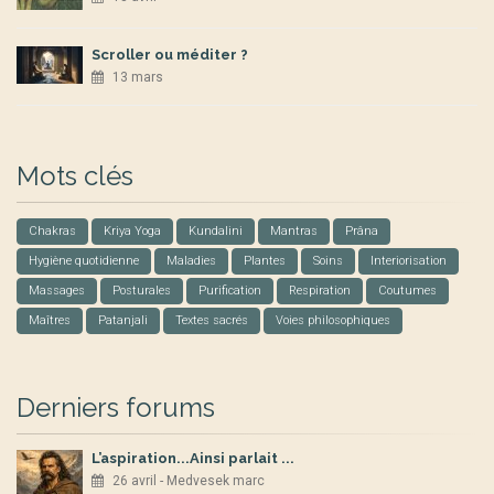
Scroller ou méditer ?
13 mars
Mots clés
Chakras
Kriya Yoga
Kundalini
Mantras
Prâna
Hygiène quotidienne
Maladies
Plantes
Soins
Interiorisation
Massages
Posturales
Purification
Respiration
Coutumes
Maîtres
Patanjali
Textes sacrés
Voies philosophiques
Derniers forums
L’aspiration...Ainsi parlait ...
26 avril - Medvesek marc