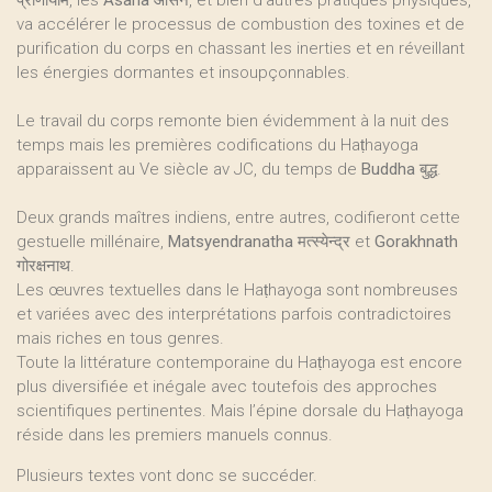
प्राणायाम, les
Āsana आसन
, et bien d’autres pratiques physiques,
va accélérer le processus de combustion des toxines et de
purification du corps en chassant les inerties et en réveillant
les énergies dormantes et insoupçonnables.
Le travail du corps remonte bien évidemment à la nuit des
temps mais les premières codifications du Haṭhayoga
apparaissent au Ve siècle av JC, du temps de
Buddha
बुद्ध.
Deux grands maîtres indiens, entre autres, codifieront cette
gestuelle millénaire,
Matsyendranatha मत्स्येन्द्र
et
Gorakhnath
गोरक्षनाथ
.
Les œuvres textuelles dans le Haṭhayoga sont nombreuses
et variées avec des interprétations parfois contradictoires
mais riches en tous genres.
Toute la littérature contemporaine du Haṭhayoga est encore
plus diversifiée et inégale avec toutefois des approches
scientifiques pertinentes. Mais l’épine dorsale du Haṭhayoga
réside dans les premiers manuels connus.
Plusieurs textes vont donc se succéder.