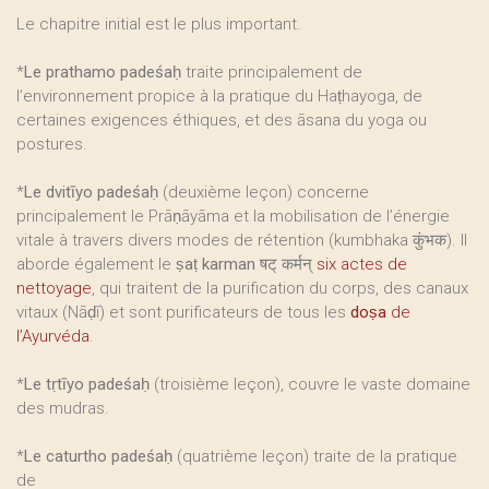
Le chapitre initial est le plus important.
*
Le prathamo padeśaḥ
traite principalement de
l’environnement propice à la pratique du Haṭhayoga, de
certaines exigences éthiques, et des āsana du yoga ou
postures.
*
Le dvitīyo padeśaḥ
(deuxième leçon) concerne
principalement le Prāṇāyāma et la mobilisation de l’énergie
vitale à travers divers modes de rétention (kumbhaka कुंभक). Il
aborde également le
ṣaṭ karman षट् कर्मन्
six actes de
nettoyage
, qui traitent de la purification du corps, des canaux
vitaux (Nāḍī) et sont purificateurs de tous les
doṣa
de
l’Ayurvéda
.
*
Le tṛtīyo padeśaḥ
(troisième leçon), couvre le vaste domaine
des mudras.
*
Le caturtho padeśaḥ
(quatrième leçon) traite de la pratique
de