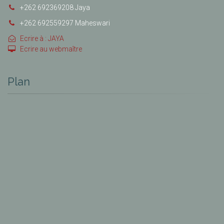
+262 692369208 Jaya
+262 692559297 Maheswari
Ecrire à : JAYA
Ecrire au webmaître
Plan