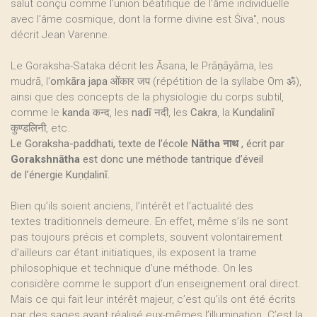
salut conçu comme l’union béatifique de l’âme individuelle
avec l’âme cosmique, dont la forme divine est Śiva", nous
décrit Jean Varenne.
Le Goraksha-Sataka décrit les Āsana, le Prāṇāyāma, les
mudrā, l’
oṃkāra japa ओंकार जप
(répétition de la syllabe Om ॐ),
ainsi que des concepts de la physiologie du corps subtil,
comme le
kanda कन्द
, les
nadī नदी
, les
Cakra
, la
Kuṇḍalinī
कुण्डलिनी
, etc.
Le Goraksha-paddhati, texte de l’école
Nātha नाथ
, écrit par
Gorakshnātha
est donc une méthode tantrique d’éveil
de l’énergie Kuṇḍalinī.
Bien qu’ils soient anciens, l’intérêt et l’actualité des
textes traditionnels demeure. En effet, même s’ils ne sont
pas toujours précis et complets, souvent volontairement
d’ailleurs car étant initiatiques, ils exposent la trame
philosophique et technique d’une méthode. On les
considère comme le support d’un enseignement oral direct.
Mais ce qui fait leur intérêt majeur, c’est qu’ils ont été écrits
par des sages ayant réalisé eux-mêmes l’illumination. C’est la