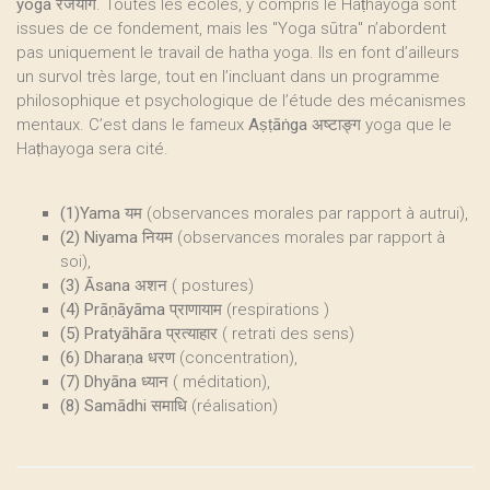
yoga रजयोग
. Toutes les écoles, y compris le Haṭhayoga sont
issues de ce fondement, mais les "Yoga sūtra" n’abordent
pas uniquement le travail de hatha yoga. Ils en font d’ailleurs
un survol très large, tout en l’incluant dans un programme
philosophique et psychologique de l’étude des mécanismes
mentaux. C’est dans le fameux
Aṣṭāṅga अष्टाङ्ग
yoga que le
Haṭhayoga sera cité.
(1)Yama यम
(observances morales par rapport à autrui),
(2) Niyama नियम
(observances morales par rapport à
soi),
(3) Āsana अशन
( postures)
(4) Prāṇāyāma प्राणायाम
(respirations )
(5) Pratyāhāra प्रत्याहार
( retrati des sens)
(6) Dharaṇa धरण
(concentration),
(7) Dhyāna ध्यान
( méditation),
(8) Samādhi समाधि
(réalisation)