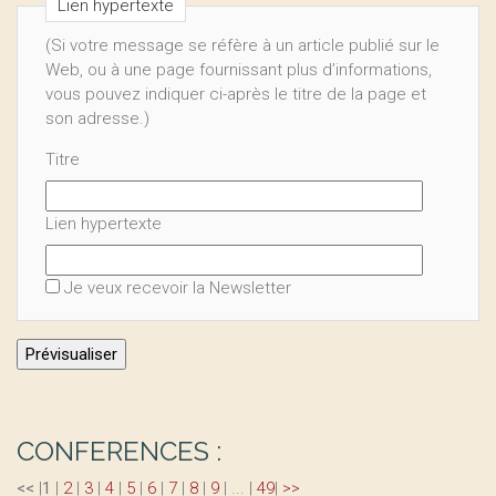
Lien hypertexte
(Si votre message se réfère à un article publié sur le
Web, ou à une page fournissant plus d’informations,
vous pouvez indiquer ci-après le titre de la page et
son adresse.)
Titre
Lien hypertexte
Je veux recevoir la Newsletter
CONFERENCES :
<<
|
1
|
2
|
3
|
4
|
5
|
6
|
7
|
8
|
9
|
...
|
49
|
>>