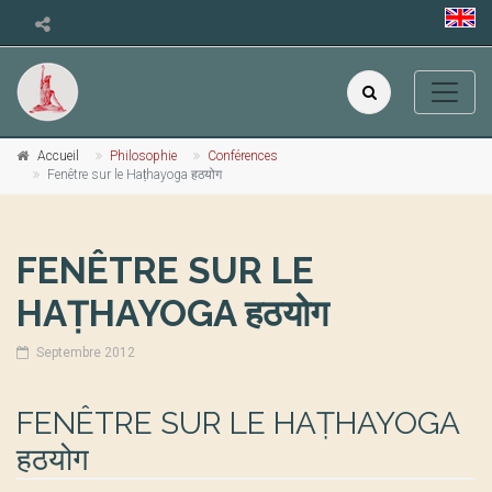
Accueil
Philosophie
Conférences
Fenêtre sur le Haṭhayoga हठयोग
FENÊTRE SUR LE
HAṬHAYOGA हठयोग
Septembre 2012
FENÊTRE SUR LE HAṬHAYOGA
हठयोग