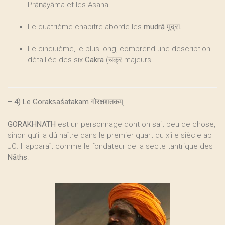
Prāṇāyāma et les Āsana.
Le quatrième chapitre aborde les
mudrā मुद्रा.
Le cinquième, le plus long, comprend une description
détaillée des six
Cakra
(चक्र majeurs.
–
4) Le Gorakṣaśatakam गोरक्षशतकम्
GORAKHNATH
est un personnage dont on sait peu de chose,
sinon qu’il a dû naître dans le premier quart du xii e siècle ap
JC. Il apparaît comme le fondateur de la secte tantrique des
Nāths
.