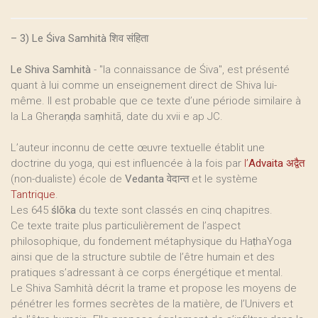
–
3) Le Śiva Samhità शिव संहिता
Le Shiva Samhità
- "la connaissance de Śiva", est présenté
quant à lui comme un enseignement direct de Shiva lui-
même. Il est probable que ce texte d’une période similaire à
la La Gheraṇḍa saṃhitā, date du xvii e ap JC.
L’auteur inconnu de cette œuvre textuelle établit une
doctrine du yoga, qui est influencée à la fois par
l’
Advaita
अद्वैत
(non-dualiste) école de
Vedanta
वेदान्त et le système
Tantrique
.
Les 645
ślōka
du texte sont classés en cinq chapitres.
Ce texte traite plus particulièrement de l’aspect
philosophique, du fondement métaphysique du HaṭhaYoga
ainsi que de la structure subtile de l’être humain et des
pratiques s’adressant à ce corps énergétique et mental.
Le Shiva Samhità décrit la trame et propose les moyens de
pénétrer les formes secrètes de la matière, de l’Univers et