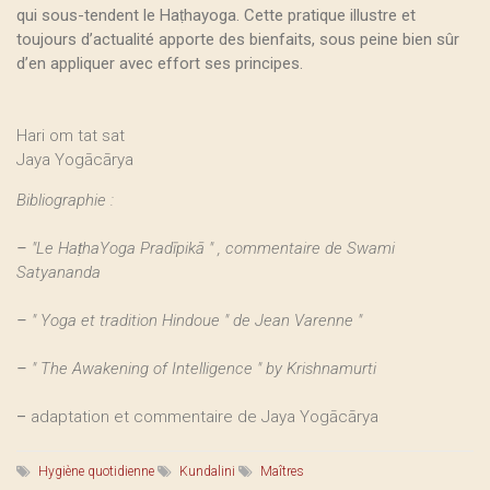
qui sous-tendent le Haṭhayoga. Cette pratique illustre et
toujours d’actualité apporte des bienfaits, sous peine bien sûr
d’en appliquer avec effort ses principes.
Hari om tat sat
Jaya Yogācārya
Bibliographie :
–
"Le HaṭhaYoga Pradīpikā " , commentaire de Swami
Satyananda
–
" Yoga et tradition Hindoue " de Jean Varenne "
–
" The Awakening of Intelligence " by Krishnamurti
–
adaptation et commentaire de Jaya Yogācārya
Hygiène quotidienne
Kundalini
Maîtres