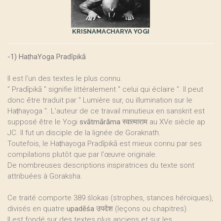
KRISNAMACHARYA YOGI
-1) HaṭhaYoga Pradīpikā
Il est l’un des textes le plus connu.
" Pradīpikā " signifie littéralement " celui qui éclaire ". Il peut
donc être traduit par " Lumière sur, ou illumination sur le
Haṭhayoga ". L’auteur de ce travail minutieux en sanskrit est
supposé être le Yogi
svātmārāma स्वात्माराम
au XVe siècle ap
JC. Il fut un disciple de la lignée de Goraknath.
Toutefois, le Haṭhayoga Pradīpikā est mieux connu par ses
compilations plutôt que par l’œuvre originale.
De nombreuses descriptions inspiratrices du texte sont
attribuées à Goraksha.
Ce traité comporte 389 ślokas (strophes, stances héroïques),
divisés en quatre
upadēśa उपदेश
(leçons ou chapitres).
Il est fondé sur des textes plus anciens et sur les