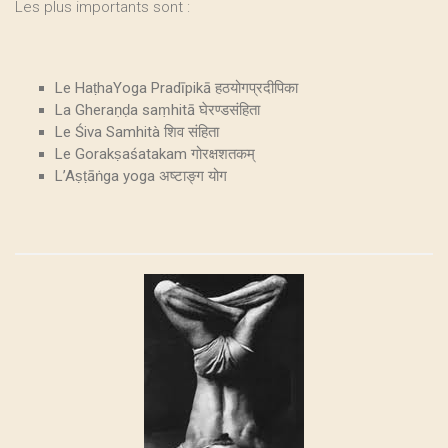
Les plus importants sont :
Le HaṭhaYoga Pradīpikā हठयोगप्रदीपिका
La Gheraṇḍa saṃhitā घेरण्डसंहिता
Le Śiva Samhità शिव संहिता
Le Gorakṣaśatakam गोरक्षशतकम्
L’Aṣṭāṅga yoga अष्टाङ्ग योग