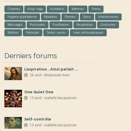
Chakras
Kriya Yoga
Kundalini
Mantras
Prâna
Hygiène quotidienne
Maladies
Plantes
Soins
Interiorisation
Massages
Posturales
Purification
Respiration
Coutumes
Maîtres
Patanjali
Textes sacrés
Voies philosophiques
Derniers forums
L’aspiration...Ainsi parlait ...
26 avril - Medvesek marc
One Quiet One
13 avril - isabelle bacquenois
Self-contrôle
13 avril - isabelle bacquenois