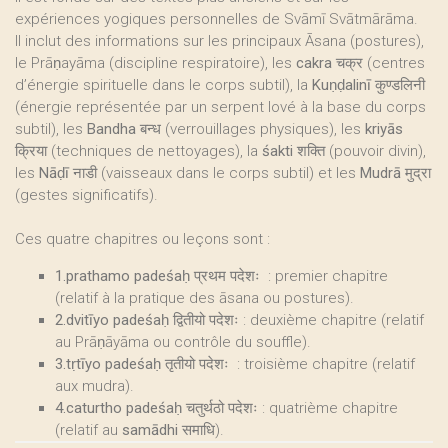
expériences yogiques personnelles de Svāmī Svātmārāma.
Il inclut des informations sur les principaux Āsana (postures),
le Prāṇayāma (discipline respiratoire), les
cakra चक्र
(centres
d’énergie spirituelle dans le corps subtil), la
Kuṇḍalinī कुण्डलिनी
(énergie représentée par un serpent lové à la base du corps
subtil), les
Bandha बन्ध
(verrouillages physiques), les
kriyās
क्रिया
(techniques de nettoyages), la
śakti शक्ति
(pouvoir divin),
les
Nāḍī नाडी
(vaisseaux dans le corps subtil) et les
Mudrā मुद्रा
(gestes significatifs).
Ces quatre chapitres ou leçons sont :
1.prathamo padeśaḥ प्रथम पदेशः
: premier chapitre
(relatif à la pratique des āsana ou postures).
2.dvitīyo padeśaḥ द्वितीयो पदेशः
: deuxième chapitre (relatif
au Prāṇāyāma ou contrôle du souffle).
3.tṛtīyo padeśaḥ तृतीयो पदेशः
: troisième chapitre (relatif
aux mudra).
4.caturtho padeśaḥ चतुर्थठो पदेशः
: quatrième chapitre
(relatif au
samādhi
समाधि).