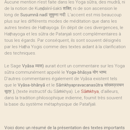
Aucune mention n’est faite dans les Yoga sūtra, des mudrā, ni
de la notion de Kuṇḍalinī-śakti शक्ति, ni de son ascension le
long de
Suṣumnā nadī सुषुम्ना नदी
. L’accent est mis beaucoup
plus sur les différents modes de méditation que dans les
autres textes de Haṭhayoga. En dépit de ces divergences, le
Haṭhayoga et les sūtra de Patanjali sont complémentaires à
tous les égards. Par conséquent, ils sont souvent désignés
par les Haṭha Yogis comme des textes aidant à la clarification
des techniques.
Le Sage
Vyāsa व्यास)
aurait écrit un commentaire sur les Yoga
sūtra communément appelé le
Yoga-bhāṣya योग भाष्य
.
D’autres commentaires également de Vyāsa existent tels
que le
Vyāsa-bhānyā
et le
Sāṁkhyapravacanasūtra सांख्यप्रवचन
सूत्र )
, (texte instructif du Sāṁkhya). Le
Sāṁkhya
, d’ailleurs,
dans la tradition philosophique indienne, fournit très souvent
la base du système métaphysique de Patañjali.
Voici donc un résumé de la présentation des textes importants