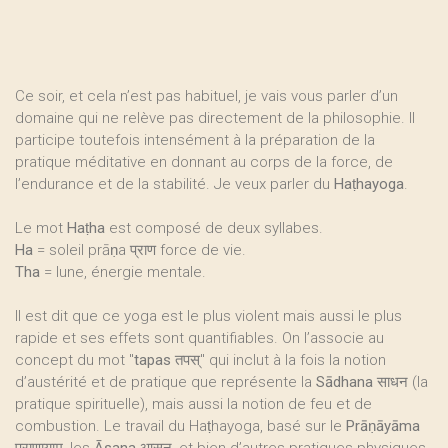
Ce soir, et cela n’est pas habituel, je vais vous parler d’un
domaine qui ne relève pas directement de la philosophie. Il
participe toutefois intensément à la préparation de la
pratique méditative en donnant au corps de la force, de
l’endurance et de la stabilité. Je veux parler du
Haṭhayoga
.
Le mot
Haṭha
est composé de deux syllabes.
Ha
= soleil prāṇa प्राण force de vie.
Tha
= lune, énergie mentale.
Il est dit que ce yoga est le plus violent mais aussi le plus
rapide et ses effets sont quantifiables. On l’associe au
concept du mot "
tapas तपस्
" qui inclut à la fois la notion
d’austérité et de pratique que représente la
Sādhana साधन
(la
pratique spirituelle), mais aussi la notion de feu et de
combustion. Le travail du Haṭhayoga, basé sur le
Prāṇāyāma