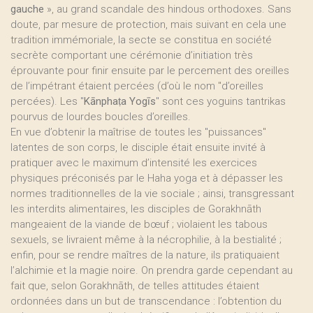
gauche
», au grand scandale des hindous orthodoxes. Sans
doute, par mesure de protection, mais suivant en cela une
tradition immémoriale, la secte se constitua en société
secrète comportant une cérémonie d’initiation très
éprouvante pour finir ensuite par le percement des oreilles
de l’impétrant étaient percées (d’où le nom "d’oreilles
percées). Les "
Kānphaṭa Yogīs
" sont ces yoguins tantrikas
pourvus de lourdes boucles d’oreilles.
En vue d’obtenir la maîtrise de toutes les "puissances"
latentes de son corps, le disciple était ensuite invité à
pratiquer avec le maximum d’intensité les exercices
physiques préconisés par le Haha yoga et à dépasser les
normes traditionnelles de la vie sociale ; ainsi, transgressant
les interdits alimentaires, les disciples de Gorakhnāth
mangeaient de la viande de bœuf ; violaient les tabous
sexuels, se livraient même à la nécrophilie, à la bestialité ;
enfin, pour se rendre maîtres de la nature, ils pratiquaient
l’alchimie et la magie noire. On prendra garde cependant au
fait que, selon Gorakhnāth, de telles attitudes étaient
ordonnées dans un but de transcendance : l’obtention du