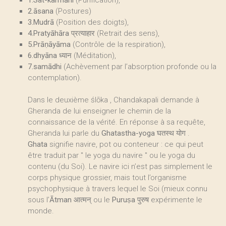
1.Sat-karmāni
(Purification),
2.āsana
(Postures)
3.Mudrā
(Position des doigts),
4.Pratyāhāra प्रत्याहार
(Retrait des sens),
5.Prāṇāyāma
(Contrôle de la respiration),
6.dhyāna ध्यान
(Méditation),
7.samādhi
(Achèvement par l’absorption profonde ou la
contemplation).
Dans le deuxième ślōka , Chandakapali demande à
Gheranda de lui enseigner le chemin de la
connaissance de la vérité. En réponse à sa requête,
Gheranda lui parle du
Ghatastha-yoga घतस्थ योग
.
Ghata
signifie navire, pot ou conteneur : ce qui peut
être traduit par " le yoga du navire " ou le yoga du
contenu (du Soi). Le navire ici n’est pas simplement le
corps physique grossier, mais tout l’organisme
psychophysique à travers lequel le Soi (mieux connu
sous l’
Ātman
आत्मन् ou le
Puruṣa
पुरुष expérimente le
monde.