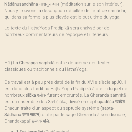
Nādānusandhāna नादानुसन्धान
(méditation sur le son intérieur).
Nous y trouvons la description détaillée de l’état de samādhi,
qui dans sa forme la plus élevée est le but ultime du yoga.
Le texte du HaṭhaYoga Pradīpikā sera analysé par de
nombreux commentateurs de l’époque et ultérieurs.
–
2) La Gheraṇḍa saṃhitā
est le deuxième des textes
classiques ou traditionnels du HaṭhaYoga.
Ce travail est à peu près daté de la fin du XVIIe siècle apJC. Il
est donc plus tardif au HaṭhaYoga Pradīpikā à partir duquel de
nombreux
ślōka
श्लोक furent empruntés. La Gheraṇḍa saṃhitā
est un ensemble des 354 ślōka, divisé en sept
upadēśa
उपदेश.
Chacun traite d’un aspect du septuple système
(sapta-
Sādhana सप्त साधन
) dicté par le sage Gheranda à son disciple,
Chandakapali छन्दक पलि.