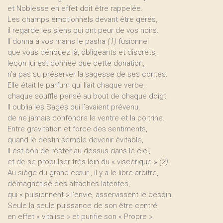
et Noblesse en effet doit être rappelée.
Les champs émotionnels devant être gérés,
il regarde les siens qui ont peur de vos noirs.
Il donna à vos mains le pasha
(1)
fusionnel
que vous dénouez là, obligeants et discrets,
leçon lui est donnée que cette donation,
n’a pas su préserver la sagesse de ses contes.
Elle était le parfum qui liait chaque verbe,
chaque souffle pensé au bout de chaque doigt.
Il oublia les Sages qui l’avaient prévenu,
de ne jamais confondre le ventre et la poitrine.
Entre gravitation et force des sentiments,
quand le destin semble devenir évitable,
Il est bon de rester au dessus dans le ciel,
et de se propulser très loin du « viscérique »
(2)
.
Au siège du grand cœur , il y a le libre arbitre,
démagnétisé des attaches latentes,
qui « pulsionnent » l’envie, asservissent le besoin.
Seule la seule puissance de son être centré,
en effet « vitalise » et purifie son « Propre ».