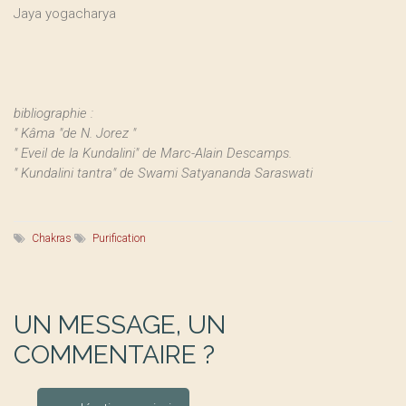
Jaya yogacharya
bibliographie :
" Kâma "de N. Jorez "
" Eveil de la Kundalini" de Marc-Alain Descamps.
" Kundalini tantra" de Swami Satyananda Saraswati
Chakras
Purification
UN MESSAGE, UN
COMMENTAIRE ?