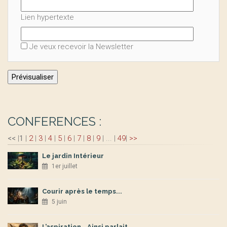
Lien hypertexte
Je veux recevoir la Newsletter
CONFERENCES :
<<
|
1
|
2
|
3
|
4
|
5
|
6
|
7
|
8
|
9
|
...
|
49
|
>>
Le jardin Intérieur
1er juillet
Courir après le temps...
5 juin
L’aspiration...Ainsi parlait ...