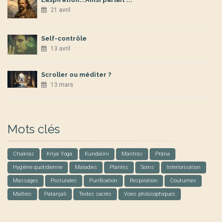
21 avril
Self-contrôle
13 avril
Scroller ou méditer ?
13 mars
Mots clés
Chakras
Kriya Yoga
Kundalini
Mantras
Prâna
Hygiène quotidienne
Maladies
Plantes
Soins
Interiorisation
Massages
Posturales
Purification
Respiration
Coutumes
Maîtres
Patanjali
Textes sacrés
Voies philosophiques