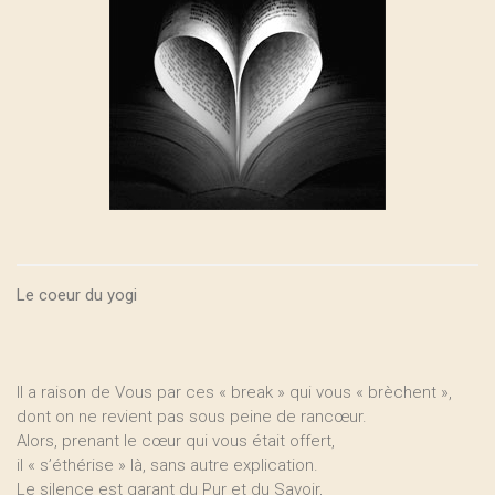
Le coeur du yogi
Il a raison de Vous par ces « break » qui vous « brèchent »,
dont on ne revient pas sous peine de rancœur.
Alors, prenant le cœur qui vous était offert,
il « s’éthérise » là, sans autre explication.
Le silence est garant du Pur et du Savoir,