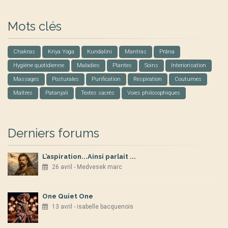
Mots clés
Chakras
Kriya Yoga
Kundalini
Mantras
Prâna
Hygiène quotidienne
Maladies
Plantes
Soins
Interiorisation
Massages
Posturales
Purification
Respiration
Coutumes
Maîtres
Patanjali
Textes sacrés
Voies philosophiques
Derniers forums
L’aspiration...Ainsi parlait ...
26 avril - Medvesek marc
One Quiet One
13 avril - isabelle bacquenois