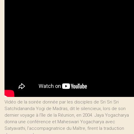
Vidéo de la soirée donnée par les disciples de Sri Sri Sri
Satchidananda Yogi de Madras, dit le silencieux, lors de son
dernier voyage à l’île de la Réunion, en 2004. Jaya Yogacharya
donna une conférence et Maheswari Yogacharya avec
Satyavathi, l’accompagnatrice du Maître, firent la traduction