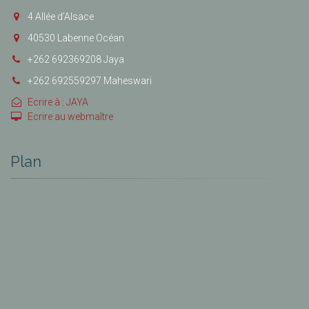
4 Allée d’Alsace
40530 Labenne Océan
+262 692369208 Jaya
+262 692559297 Maheswari
Ecrire à : JAYA
Ecrire au webmaître
Plan