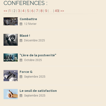
CONFERENCES :
<<
|
1
|
2
|
3
|
4
|
5
|
6
|
7
|
8
|
9
|
...
|
49
|
>>
Combattre
12 février
Blasé !
Décembre 2025
"L’ère de la postverité"
Octobre 2025
Force G
Septembre 2025
Le seuil de satisfaction
Septembre 2025