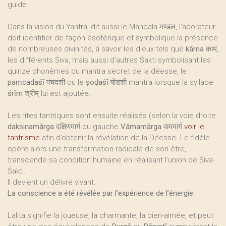
guide.
Dans la vision du Yantra, dit aussi le Mandala मण्डल, l’adorateur
doit identifier de façon ésotérique et symbolique la présence
de nombreuses divinités, à savoir les dieux tels que
kāma काम
,
les différents Śiva, mais aussi d’autres Śakti symbolisant les
quinze phonèmes du mantra secret de la déesse, le
paṃcadaśī पंचदशी
ou le
ṣoḍaśī षोडशी
mantra lorsque la syllabe
śrīm श्रीम्
lui est ajoutée.
Les rites tantriques sont ensuite réalisés (selon la voie droite
dakṣiṇamārga दक्षिणमार्ग
ou gauche
Vāmamārga वाममार्ग
voir le
tantrisme
afin d’obtenir la révélation de la Déesse. Le fidèle
opère alors une transformation radicale de son être,
transcende sa condition humaine en réalisant l’union de Śiva-
Śakti.
Il devient un délivré vivant.
La conscience a été révélée par l’expérience de l’énergie
.
Lalita signifie la joueuse, la charmante, la bien-aimée, et peut