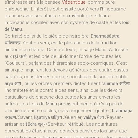
s’intéressaient à la pensée
Védantique
, comme pure
philosophie. L’intérêt s’est ensuite porté vers l’hindouisme
pratique avec ses rituels et sa mythologie et leurs
implications sociales avec son système de caste et les
lois
de Manu
.
Ce traité de loi du IIe siècle de notre ère,
Dharmaśāstra
धर्मशास्त्र
, écrit en vers, est le plus ancien de la tradition
hindoue du dharma. Dans ce texte, le sage Manu s’adresse
aux
ṛṣi ऋषि
, et les prie de lui donner l’ordre de toutes les
"Couleurs", parlant des hiérarchies socio-cosmiques. C’est
ainsi que naquirent les devoirs généraux des quatre castes
sacrées, considérées comme constituant la société noble
ā́rya आर्य
, où les ordres premiers dictés furent l’
ahiṃsā अहिंसा
,
l’honnêteté et le contrôle des sens, ainsi que les devoirs
particuliers de chacune des castes les unes envers les
autres. Les Lois de Manu précisent bien qu’il n’y a pas de
cinquième caste ou plus, mais uniquement quatre :
brāhmaṇa
ब्राह्मण
/Savant,
kṣatriya क्षत्रिय
/Guerrier,
vaiśya वैश्य
/Paysan-
artisan et
śūdra शूद्र
/Serviteur rétribué. Les nourritures
comestibles étaient aussi données dans ces lois ainsi que
les purifications à faire pour des actes impurs et les punitions