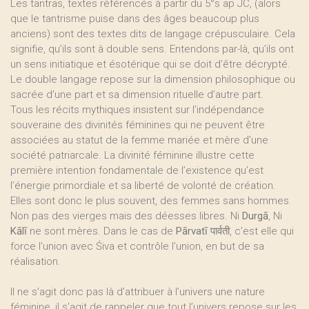
Les tantras, textes référencés à partir du 5°s ap JC, (alors
que le tantrisme puise dans des âges beaucoup plus
anciens) sont des textes dits de langage crépusculaire. Cela
signifie, qu’ils sont à double sens. Entendons par-là, qu’ils ont
un sens initiatique et ésotérique qui se doit d’être décrypté.
Le double langage repose sur la dimension philosophique ou
sacrée d’une part et sa dimension rituelle d’autre part.
Tous les récits mythiques insistent sur l’indépendance
souveraine des divinités féminines qui ne peuvent être
associées au statut de la femme mariée et mère d’une
société patriarcale. La divinité féminine illustre cette
première intention fondamentale de l’existence qu’est
l’énergie primordiale et sa liberté de volonté de création.
Elles sont donc le plus souvent, des femmes sans hommes.
Non pas des vierges mais des déesses libres. Ni
Durgā
, Ni
Kālī
ne sont mères. Dans le cas de
Pārvatī पार्वती
, c’est elle qui
force l’union avec Śiva et contrôle l’union, en but de sa
réalisation.
Il ne s’agit donc pas là d’attribuer à l’univers une nature
féminine, il s’agit de rappeler que tout l’univers repose sur les