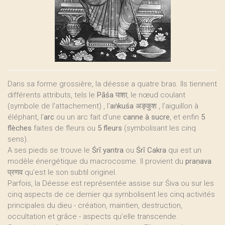
Dans sa forme grossière, la déesse a quatre bras. Ils tiennent
différents attributs, tels le
Pāśa पाशा
, le nœud coulant
(symbole de l’attachement) , l’
aṅkuśa अङ्कुश
, l’aiguillon à
éléphant, l’
arc
ou un arc fait d’une
canne à sucre
, et enfin
5
flèches
faites de fleurs ou
5 fleurs
(symbolisant les cinq
sens).
A ses pieds se trouve le
Śrī yantra
ou
Śrī Cakra
qui est un
modèle énergétique du macrocosme. Il provient du
praṇava
प्रणव
qu’est le son subtil originel.
Parfois, la Déesse est représentée assise sur Śiva ou sur les
cinq aspects de ce dernier qui symbolisent les cinq activités
principales du dieu - création, maintien, destruction,
occultation et grâce - aspects qu’elle transcende.