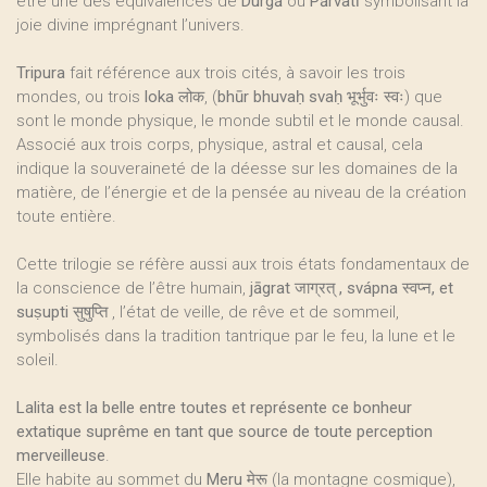
être une des équivalences de
Durgā
ou
Pārvatī
symbolisant la
joie divine imprégnant l’univers.
Tripura
fait référence aux trois cités, à savoir les trois
mondes, ou trois
loka लोक
, (
bhūr bhuvaḥ svaḥ भूर्भुवः स्वः
) que
sont le monde physique, le monde subtil et le monde causal.
Associé aux trois corps, physique, astral et causal, cela
indique la souveraineté de la déesse sur les domaines de la
matière, de l’énergie et de la pensée au niveau de la création
toute entière.
Cette trilogie se réfère aussi aux trois états fondamentaux de
la conscience de l’être humain,
jāgrat जाग्रत् , svápna स्वप्न, et
suṣupti सुषुप्ति
, l’état de veille, de rêve et de sommeil,
symbolisés dans la tradition tantrique par le feu, la lune et le
soleil.
Lalita est la belle entre toutes et représente ce bonheur
extatique suprême en tant que source de toute perception
merveilleuse
.
Elle habite au sommet du
Meru मेरू
(la montagne cosmique),