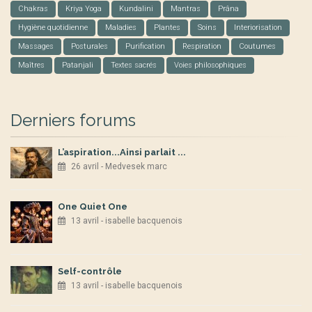
Chakras
Kriya Yoga
Kundalini
Mantras
Prâna
Hygiène quotidienne
Maladies
Plantes
Soins
Interiorisation
Massages
Posturales
Purification
Respiration
Coutumes
Maîtres
Patanjali
Textes sacrés
Voies philosophiques
Derniers forums
L’aspiration...Ainsi parlait ...
26 avril - Medvesek marc
One Quiet One
13 avril - isabelle bacquenois
Self-contrôle
13 avril - isabelle bacquenois