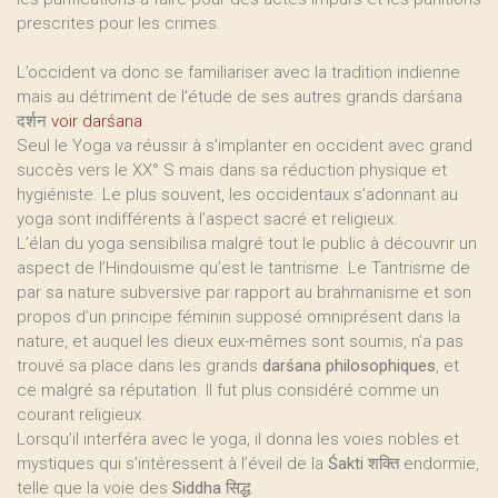
prescrites pour les crimes.
L’occident va donc se familiariser avec la tradition indienne
mais au détriment de l’étude de ses autres grands darśana
दर्शन
voir darśana
.
Seul le Yoga va réussir à s’implanter en occident avec grand
succès vers le XX° S mais dans sa réduction physique et
hygiéniste. Le plus souvent, les occidentaux s’adonnant au
yoga sont indifférents à l’aspect sacré et religieux.
L’élan du yoga sensibilisa malgré tout le public à découvrir un
aspect de l’Hindouisme qu’est le tantrisme. Le Tantrisme de
par sa nature subversive par rapport au brahmanisme et son
propos d’un principe féminin supposé omniprésent dans la
nature, et auquel les dieux eux-mêmes sont soumis, n’a pas
trouvé sa place dans les grands
darśana philosophiques
, et
ce malgré sa réputation. Il fut plus considéré comme un
courant religieux.
Lorsqu’il interféra avec le yoga, il donna les voies nobles et
mystiques qui s’intéressent à l’éveil de la
Śakti शक्ति
endormie,
telle que la voie des
Siddha सिद्ध
.