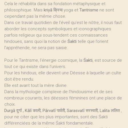
Cela le réhabilita dans sa fondation métaphysique et
philosophique. Mais
kriyā क्रिया
yoga et
Tantrisme
ne sont
cependant pas la même chose.
Dans ce travail quotidien de l’éveil qu’est le nôtre, il nous faut
aborder les concepts symboliques et iconographiques
parfois religieux qui sous-tendent ces connaissances
hindoues, sans quoi la notion de
Śakti
telle que l’orient
l’appréhende, ne sera pas saisie.
Pour le Tantrisme, l’énergie cosmique, la
Śakti
, est source de
tout ce qui existe dans l’univers.
Pour les hindous, elle devient une Déesse à laquelle un culte
doit être rendu.
Elle est avant tout la mère divine.
Dans la mythologie complexe de l’hindouisme et de ses
nombreux courants, les déesses féminines ont une place de
choix.
Durgā दुर्गा , Kālī काली, Pārvatī पार्वती, Sarasvatī सरस्वती, Lalita ललित
,
pour ne citer que les plus importantes, sont des Śakti
différenciées de la même Śakti fondamentale.