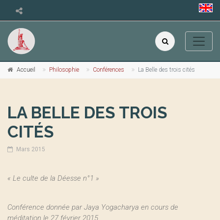
Accueil
Philosophie
Conférences
La Belle des trois cités
LA BELLE DES TROIS
CITÉS
Mars 2015
« Le culte de la Déesse n°1 »
Conférence donnée par Jaya Yogacharya en cours de
méditation le 27 février 2015