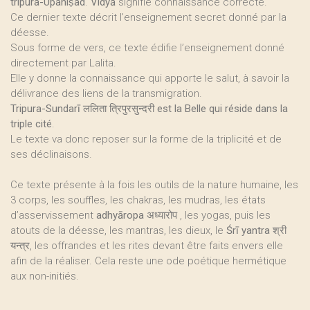
tripura-Upaniṣad
.
Vidyā
signifie connaissance correcte.
Ce dernier texte décrit l’enseignement secret donné par la
déesse.
Sous forme de vers, ce texte édifie l’enseignement donné
directement par Lalita.
Elle y donne la connaissance qui apporte le salut, à savoir la
délivrance des liens de la transmigration.
Tripura-Sundarī ललिता त्रिपुरसुन्दरी est la Belle qui réside dans la
triple cité
.
Le texte va donc reposer sur la forme de la triplicité et de
ses déclinaisons.
Ce texte présente à la fois les outils de la nature humaine, les
3 corps, les souffles, les chakras, les mudras, les états
d’asservissement
adhyāropa
अध्यारोप , les yogas, puis les
atouts de la déesse, les mantras, les dieux, le
Śrī yantra श्री
यन्त्र
, les offrandes et les rites devant être faits envers elle
afin de la réaliser. Cela reste une ode poétique hermétique
aux non-initiés.