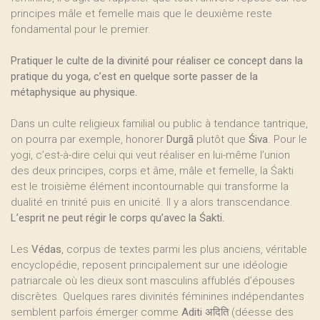
principes mâle et femelle mais que le deuxième reste
fondamental pour le premier.
Pratiquer le culte de la divinité pour réaliser ce concept dans la
pratique du yoga, c’est en quelque sorte passer de la
métaphysique au physique.
Dans un culte religieux familial ou public à tendance tantrique,
on pourra par exemple, honorer
Durgā
plutôt que
Śiva
. Pour le
yogi, c’est-à-dire celui qui veut réaliser en lui-même l’union
des deux principes, corps et âme, mâle et femelle, la Śakti
est le troisième élément incontournable qui transforme la
dualité en trinité puis en unicité. Il y a alors transcendance.
L’esprit ne peut régir le corps qu’avec la Śakti.
Les
Védas
, corpus de textes parmi les plus anciens, véritable
encyclopédie, reposent principalement sur une idéologie
patriarcale où les dieux sont masculins affublés d’épouses
discrètes. Quelques rares divinités féminines indépendantes
semblent parfois émerger comme
Aditi अदिति
(déesse des