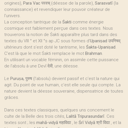
origines),
Para Vac परवच्
(déesse de la parole),
Sarasvatī
(la
connaissance) et revendiquer leur pouvoir créateur de
l’univers.
La conception tantrique de la
Śakti
comme énergie
cosmique est faiblement perçue dans ces textes. Nous
trouverons la notion de Śakti apparaître plus tard dans des
textes du VIII ° et XII °s ap JC sous formes d’
Upaniṣad उपनिषद्
ultérieurs dont s’est doté le tantrisme, les
Śakta-Upaniṣad
.
C’est là que le mot Śakti remplace le mot
Brahman
.
En utilisant un vocable féminin, on assimile cette puissance
de l’absolu à une Devī देवी, une déesse.
Le
Puruṣa, पुरुष
(l’absolu) devient passif et c’est la nature qui
agit. Du point de vue humain, c’est elle seule qui compte. La
nature devient la déesse souveraine, dispensatrice de toutes
grâces.
Dans ces textes classiques, quelques uns concernent le
culte de la Belle des trois cités,
Lalitā Tripurasundarī
. Ces
textes sont ; les
mahā-vidyā महाविद्या
, le
Śrī Vidyā श्री विद्या
, et la