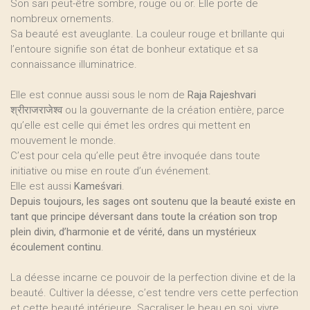
Son sari peut-être sombre, rouge ou or. Elle porte de
nombreux ornements.
Sa beauté est aveuglante. La couleur rouge et brillante qui
l’entoure signifie son état de bonheur extatique et sa
connaissance illuminatrice.
Elle est connue aussi sous le nom de
Raja Rajeshvari
श्रीराजराजेश्व
ou la gouvernante de la création entière, parce
qu’elle est celle qui émet les ordres qui mettent en
mouvement le monde.
C’est pour cela qu’elle peut être invoquée dans toute
initiative ou mise en route d’un événement.
Elle est aussi
Kameśvari
.
Depuis toujours, les sages ont soutenu que la beauté existe en
tant que principe déversant dans toute la création son trop
plein divin, d’harmonie et de vérité, dans un mystérieux
écoulement continu
.
La déesse incarne ce pouvoir de la perfection divine et de la
beauté. Cultiver la déesse, c’est tendre vers cette perfection
et cette beauté intérieure. Sacraliser le beau en soi, vivre