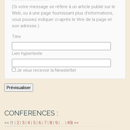
(Si votre message se réfère à un article publié sur le
Web, ou à une page fournissant plus d’informations,
vous pouvez indiquer ci-après le titre de la page et
son adresse.)
Titre
Lien hypertexte
Je veux recevoir la Newsletter
CONFERENCES :
<<
|
1
|
2
|
3
|
4
|
5
|
6
|
7
|
8
|
9
|
...
|
49
|
>>