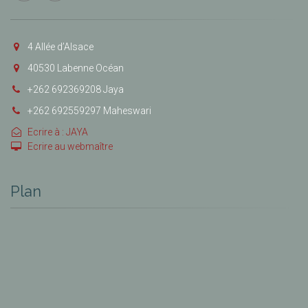
4 Allée d’Alsace
40530 Labenne Océan
+262 692369208 Jaya
+262 692559297 Maheswari
Ecrire à : JAYA
Ecrire au webmaître
Plan