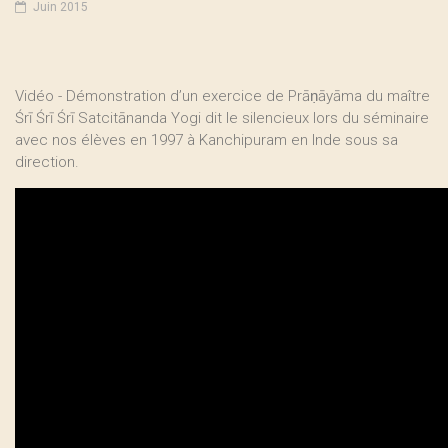
Juin 2015
Vidéo - Démonstration d’un exercice de Prāṇāyāma du maître
Śrī Śrī Śrī Satcitānanda Yogi dit le silencieux lors du séminaire
avec nos élèves en 1997 à Kanchipuram en Inde sous sa
direction.