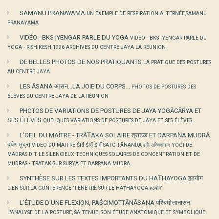
SAMANU PRANAYAMA
UN EXEMPLE DE RESPIRATION ALTERNÉE,SAMANU
PRANAYAMA
VIDÉO - BKS IYENGAR PARLE DU YOGA
VIDÉO - BKS IYENGAR PARLE DU
YOGA - RISHIKESH 1996 ARCHIVES DU CENTRE JAYA LA RÉUNION
DE BELLES PHOTOS DE NOS PRATIQUANTS
LA PRATIQUE DES POSTURES
AU CENTRE JAYA
LES ĀSANA आसन...LA JOIE DU CORPS...
PHOTOS DE POSTURES DES
ÉLÈVES DU CENTRE JAYA DE LA RÉUNION
PHOTOS DE VARIATIONS DE POSTURES DE JAYA YOGĀCĀRYA ET
SES ÉLÈVES
QUELQUES VARIATIONS DE POSTURES DE JAYA ET SES ÉLÈVES
L’OEIL DU MAÎTRE - TRĀṬAKA SOLAIRE त्राटक ET DARPAṆA MUDRĀ
दर्पण मुद्रा
VIDÉO DU MAITRE ŚRĪ ŚRĪ ŚRĪ SATCITĀNANDA श्री सच्चिदानन्द YOGI DE
MADRAS DIT LE SILENCIEUX TECHNIQUES SOLAIRES DE CONCENTRATION ET DE
MUDRAS - TRATAK SUR SURYA ET DARPANA MUDRA.
SYNTHÈSE SUR LES TEXTES IMPORTANTS DU HAṬHAYOGA हठयोग
LIEN SUR LA CONFÉRENCE "FENÊTRE SUR LE HAṬHAYOGA हठयोग"
L’ÉTUDE D’UNE FLEXION, PAŚCIMOTTĀNĀSANA पश्चिमोत्तानासन
L'ANALYSE DE LA POSTURE, SA TENUE, SON ÉTUDE ANATOMIQUE ET SYMBOLIQUE.