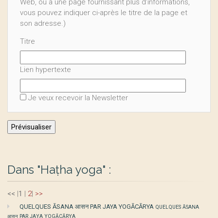
Web, ou à une page fournissant plus d’informations,
vous pouvez indiquer ci-après le titre de la page et
son adresse.)
Titre
Lien hypertexte
Je veux recevoir la Newsletter
Dans "Haṭha yoga" :
<<
|
1
|
2
|
>>
QUELQUES ĀSANA आसन PAR JAYA YOGĀCĀRYA
QUELQUES ĀSANA
आसन PAR JAYA YOGĀCĀRYA