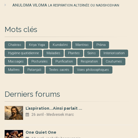
ANULOMA VILOMA
LA RESPIRATION ALTERNÉE OU NADISHODHAN
Mots clés
Chakras
Kriya Yoga
Kundalini
Mantras
Prâna
Hygiène quotidienne
Maladies
Plantes
Soins
Interiorisation
Massages
Posturales
Purification
Respiration
Coutumes
Maîtres
Patanjali
Textes sacrés
Voies philosophiques
Derniers forums
L’aspiration...Ainsi parlait ...
26 avril - Medvesek marc
One Quiet One