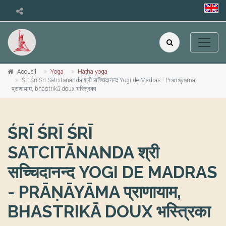
Accueil
Yoga
Haṭha yoga
Śrī Śrī Śrī Satcitānanda श्री सच्चिदानन्द Yogi de Madras - Prāṇāyāma
प्राणायाम, bhastrikā doux भस्त्रिका
ŚRĪ ŚRĪ ŚRĪ
SATCITĀNANDA श्री
सच्चिदानन्द YOGI DE MADRAS
- PRĀṆĀYĀMA प्राणायाम,
BHASTRIKĀ DOUX भस्त्रिका