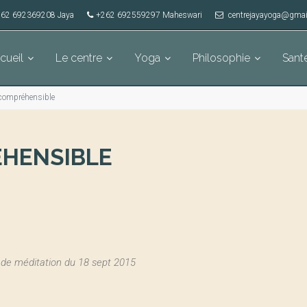
62 692369208 Jaya
+262 692559297 Maheswari
centrejayayoga@gmai
cueil
Le centre
Yoga
Philosophie
Sant
ncompréhensible
ÉHENSIBLE
de méditation du 18 sept 2015