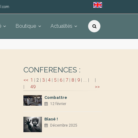
l.com
é
Boutique
Actualités
CONFERENCES :
<<
1
|
2
|
3
|
4
|
5
|
6
|
7
|
8
|
9
|
...
|
|
|
49
>>
Combattre
12 février
Blasé !
Décembre 2025