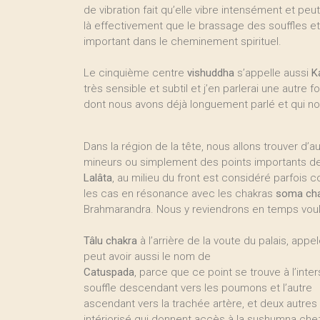
de vibration fait qu’elle vibre intensément et peu
là effectivement que le brassage des souffles et
important dans le cheminement spirituel.
Le cinquième centre
vishuddha
s’appelle aussi
K
très sensible et subtil et j’en parlerai une autre
dont nous avons déjà longuement parlé et qui no
Dans la région de la tête, nous allons trouver d
mineurs ou simplement des points importants de 
Lalâta
, au milieu du front est considéré parfois
les cas en résonance avec les chakras
soma cha
Brahmarandra. Nous y reviendrons en temps voul
Tâlu chakra
à l’arrière de la voute du palais, appe
peut avoir aussi le nom de
Catuspada
, parce que ce point se trouve à l’inter
souffle descendant vers les poumons et l’autre
ascendant vers la trachée artère, et deux autres
intériorisé qui donnent accès à la sushumna che