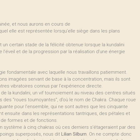
inée, et nous aurons en cours de
uel elle est représentée lorsqu’elle siège dans les plans
nt un certain stade de la félicité obtenue lorsque la kundalini
 l’éveil et de la progression par la réalisation d’une énergie
rgie fondamentale avec laquelle nous travaillons patiemment.
ns imagées servant de base à la concentration, mais ils sont
tres vibratoires connus par l’expérience directe.
de la kundalini, un vif tournoiement au niveau des centres situés
iers des "roues tournoyantes", d’où le nom de Chakra. Chaque roue
uante pour l’ensemble, qui ne sont autres que les cinquante
ent ensuite dans les représentations tantriques, des pétales et
, de formes et de fonctions.
un système à cinq chakras où ces derniers s’étageraient par des
is poings superposés, nous dit
Lilian Silburn
. On ne compte donc