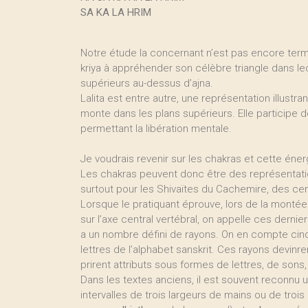
SA KA LA HRIM
Notre étude la concernant n’est pas encore term
kriya à appréhender son célèbre triangle dans leq
supérieurs au-dessus d’ajna.
Lalita est entre autre, une représentation illustra
monte dans les plans supérieurs. Elle participe de
permettant la libération mentale.
Je voudrais revenir sur les chakras et cette éne
Les chakras peuvent donc être des représentatio
surtout pour les Shivaïtes du Cachemire, des cen
Lorsque le pratiquant éprouve, lors de la montée 
sur l’axe central vertébral, on appelle ces dern
a un nombre défini de rayons. On en compte cinq
lettres de l’alphabet sanskrit. Ces rayons devinr
prirent attributs sous formes de lettres, de sons
Dans les textes anciens, il est souvent reconnu 
intervalles de trois largeurs de mains ou de tro