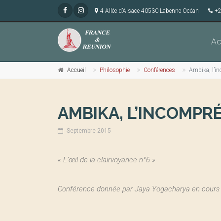
4 Allée d’Alsace 40530 Labenne Océan
+2
Ac
Accueil
Philosophie
Conférences
Ambika, l’i
AMBIKA, L’INCOMPR
Septembre 2015
« L’œil de la clairvoyance n°6 »
Conférence donnée par Jaya Yogacharya en cours 