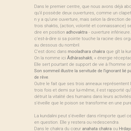
Dans le premier centre, que nous avons déjà abord
qu’il possède deux ouvertures, comme un clapet q
n y a qu’une ouverture, mais selon la direction de
trois shaktis, (action, volonté et connaissance) ser
dire en position
adhovaktra
- ouverture inférieure.
c’est-à-dire si sa pointe touche la racine des org
au dessous du nombril.
C’est donc dans
mooladhara chakra
que gît la k
On la nomme ici
Âdhàrashakti
, « énergie récepta
Elle sert pourtant de support de vie à l’homme or
Son sommeil illustre la servitude de l’ignorant lié pa
de rêve
.
Outre le fait que ses trois anneaux représentent 
trois fois et demi sur lui-même, il est rapporté qu
détruit la vitalité des humains dans leurs activit
s’éveille que le poison se transforme en une p
La kundalini peut s’éveiller dans n’importe quel
en question. Elle y restera ou redescendra.
Dans le chakra du cœur
anahata chakra
ou
Hrday