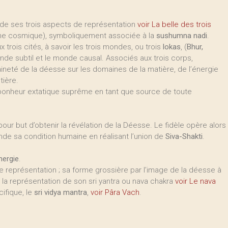
de ses trois aspects de représentation
voir La belle des trois
ne cosmique), symboliquement associée à la
sushumna nadi
.
ux trois cités, à savoir les trois mondes, ou trois
lokas
, (
Bhur,
nde subtil et le monde causal. Associés aux trois corps,
raineté de la déesse sur les domaines de la matière, de l’énergie
tière.
e bonheur extatique suprême en tant que source de toute
pour but d’obtenir la révélation de la Déesse. Le fidèle opère alors
nde sa condition humaine en réalisant l’union de
Siva-Shakti
.
nergie
.
 représentation ; sa forme grossière par l’image de la déesse à
r la représentation de son sri yantra ou nava chakra
voir Le nava
ifique, le
sri vidya mantra
,
voir Pâra Vach
.