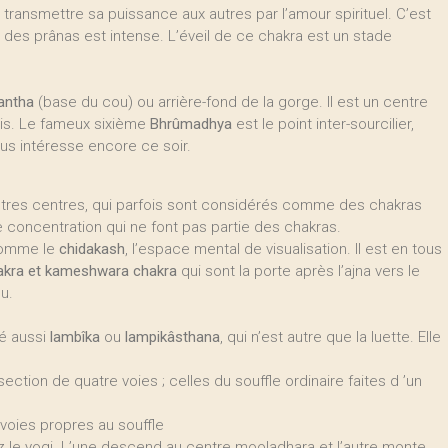
t transmettre sa puissance aux autres par l’amour spirituel. C’est
 des prânas est intense. L’éveil de ce chakra est un stade
antha
(base du cou) ou arrière-fond de la gorge. Il est un centre
 fois. Le fameux sixième
Bhrûmadhya
est le point inter-sourcilier,
us intéresse encore ce soir.
’autres centres, qui parfois sont considérés comme des chakras
concentration qui ne font pas partie des chakras.
 comme le
chidakash
, l’espace mental de visualisation. Il est en tous
kra et kameshwara chakra
qui sont la porte après l’ajna vers le
u.
lé aussi
lambîka
ou
lampikâsthana
, qui n’est autre que la luette. Elle
section de quatre voies ; celles du souffle ordinaire faites d ’un
 voies propres au souffle
z le yogi. L’une descend au centre mooladhara et l’autre monte