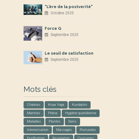
"L’ère de la postverité"
Octobre 2025
Force G
Septembre 2025
Le seuil de satisfaction
Septembre 2025
Mots clés
Chakras
Kriya Yoga
Kundalini
Mantras
Prâna
Hygiène quotidienne
Maladies
Plantes
Soins
Interiorisation
Massages
Posturales
Purification
Respiration
Coutumes