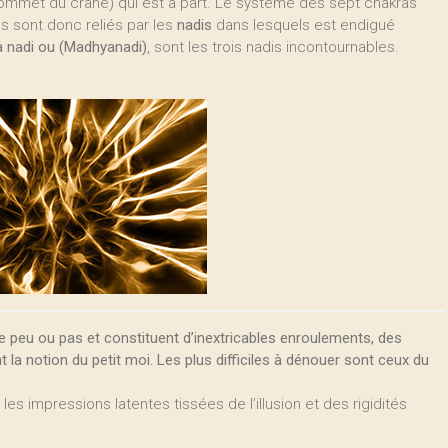
ommet du crâne) qui est à part. Le système des sept chakras
s sont donc reliés par les
nadis
dans lesquels est endigué
a nadi ou (Madhyanadi)
, sont les trois nadis incontournables.
e peu ou pas et constituent d’inextricables enroulements, des
t la notion du petit moi. Les plus difficiles à dénouer sont ceux du
, les impressions latentes tissées de l’illusion et des rigidités