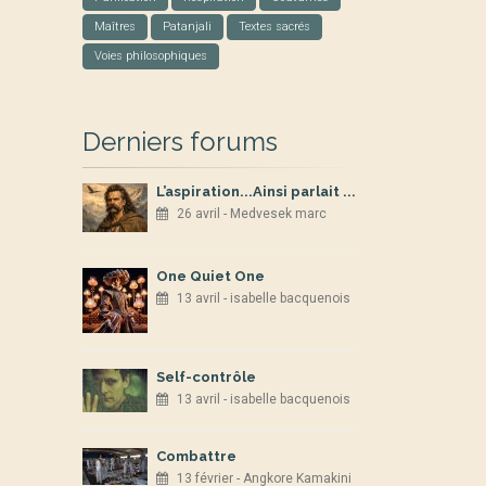
Maîtres
Patanjali
Textes sacrés
Voies philosophiques
Derniers forums
L’aspiration...Ainsi parlait ...
26 avril - Medvesek marc
One Quiet One
13 avril - isabelle bacquenois
Self-contrôle
13 avril - isabelle bacquenois
Combattre
13 février - Angkore Kamakini