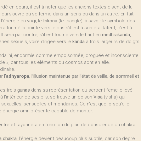
é en cours, il est à noter que les anciens textes disent de lui
ui s’ouvre ou se ferme dans un sens ou dans un autre. En fait, il
 l’énergie du yogi, le
trikona
(le triangle), à savoir le symbole des
a tourné la pointe vers le bas s’il est à son état latent, c’est-à-
 Il sera par contre, s’il est tourné vers le haut en
medhrakanda
,
anes sexuels, voire dirigée vers le
kanda
à trois largeurs de doigts
undalini, endormie comme empoisonnée, droguée et inconsciente.
cle », car tous les éléments du cosmos sont en elle.
dinaire.
r l’
adhyaropa
, l’illusion maintenue par l’état de veille, de sommeil et
les trois
gunas
dans sa représentation du serpent femelle lové
’à l’intérieur de ses plis, se trouve un poison
Visa
(visha) qui
és sexuelles, sensuelles et mondaines. Ce n’est que lorsqu’elle
ure énergie omniprésente capable de monter.
 centre et rayonnera en fonction du plan de conscience du chakra
a chakra
, l’énergie devient beaucoup plus subtile, car son degré