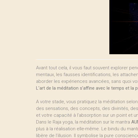
Avant tout cela, il vous faut souvent explorer p
mentaux, les fausses identifications, les attacheme
aborder les expériences avancées, sans quoi vos
L’art de la méditation s’affine avec le temps et la p
A votre stade, vous pratiquez la méditation selon 
des sensations, des concepts, des divinités, des v
et votre capacité à l’absorption sur un point et u
Dans le Raja yoga, la méditation sur le mantra
AU
plus à la réalisation elle-même. Le bindu du man
libère de l’illusion. Il symbolise la pure conscien