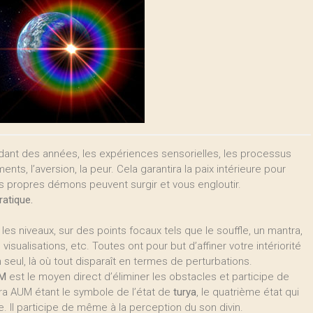
endant des années, les expériences sensorielles, les processus
nts, l’aversion, la peur. Cela garantira la paix intérieure pour
 propres démons peuvent surgir et vous engloutir.
ratique.
les niveaux, sur des points focaux tels que le souffle, un mantra,
isualisations, etc. Toutes ont pour but d’affiner votre intériorité
n seul, là où tout disparaît en termes de perturbations.
M
est le moyen direct d’éliminer les obstacles et participe de
tra AUM étant le symbole de l’état de
turya
, le quatrième état qui
ce. Il participe de même à la perception du son divin.