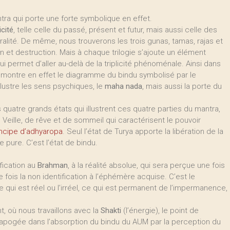
ra qui porte une forte symbolique en effet.
licité
, telle celle du passé, présent et futur, mais aussi celle des
tralité. De même, nous trouverons les trois gunas, tamas, rajas et
ion et destruction. Mais à chaque trilogie s’ajoute un élément
ui permet d’aller au-delà de la triplicité phénoménale. Ainsi dans
a montre en effet le diagramme du bindu symbolisé par le
illustre les sens psychiques, le
maha nada
, mais aussi la porte du
quatre grands états qui illustrent ces quatre parties du mantra,
e Veille, de rêve et de sommeil qui caractérisent le pouvoir
rincipe d’adhyaropa
. Seul l’état de Turya apporte la libération de la
 pure. C’est l’état de bindu.
fication au
Brahman
, à la réalité absolue, qui sera perçue une fois
e fois la non identification à l’éphémère acquise. C’est le
ce qui est réel ou l’irréel, ce qui est permanent de l’impermanence,
t, où nous travaillons avec la
Shakti
(l’énergie), le point de
apogée dans l’absorption du bindu du AUM par la perception du