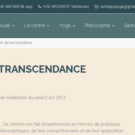
62 692369208 Jaya
+262 692559297 Maheswari
centrejayayoga@gmai
cueil
Le centre
Yoga
Philosophie
Sant
int de transcendance
E TRANSCENDANCE
de méditation du vend 2 oct 2015
. Ce chemin est fait d’expériences en termes de pratiques
philosophiques, de leur compréhension et de leur application