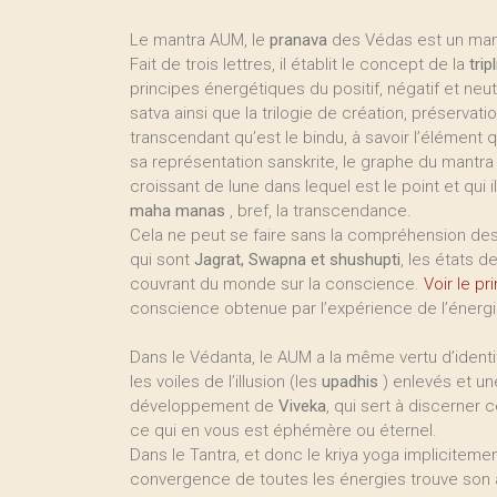
Le mantra AUM, le
pranava
des Védas est un mant
Fait de trois lettres, il établit le concept de la
trip
principes énergétiques du positif, négatif et neu
satva ainsi que la trilogie de création, préservat
transcendant qu’est le bindu, à savoir l’élément q
sa représentation sanskrite, le graphe du mantr
croissant de lune dans lequel est le point et qui 
maha manas
, bref, la transcendance.
Cela ne peut se faire sans la compréhension des 
qui sont
Jagrat, Swapna et shushupti
, les états d
couvrant du monde sur la conscience.
Voir le p
conscience obtenue par l’expérience de l’énergie
Dans le Védanta, le AUM a la même vertu d’identi
les voiles de l’illusion (les
upadhis
) enlevés et un
développement de
Viveka
, qui sert à discerner 
ce qui en vous est éphémère ou éternel.
Dans le Tantra, et donc le kriya yoga implicitemen
convergence de toutes les énergies trouve son 