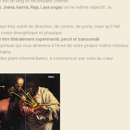
ue est un long et nécessaire chemin.
ti, Jnana, karma, Raja, Laya yogas
ont le même objectif ; la
t très subtil de direction, de centre, de porte, mais qu’il fait
s corps énergétique et physique.
t être littéralement expérimenté, percé et transcendé
.
spirituel qui vous amènera à l’éveil de votre propre maître intérieur
chakra,
l des plans intermédiaires, à commencer par celui du cœur.