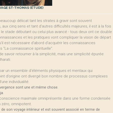
VAGE ST-THOMAS (ÉTUDE)
eaucoup délicat tant les strates à gravir sont souvent
 aux cinq sens et tant d’autres difficultés majeures, il est à la fois
e stade débutant ou celui plus avancé - tous deux ont ce double
nnaissances et les pratiques vont compliquer la vision de départ
u’il est nécessaire d’abord d’acquérir les connaissances
s "La connaissance spirituelle".
de savoir retourner à la simplicité, mais une simplicité épurée
harati.
é par un ensemble d’éléments physiques et mentaux qui
 point d’origine ont divergé bon nombre de processus complexes
’une individualité.
convergence sont une et même chose.
ija
.
té, la conscience maximale omniprésente dans une forme condensée
on zéro, omnipotent.
ors de son voyage intérieur et est souvent associé en terme de