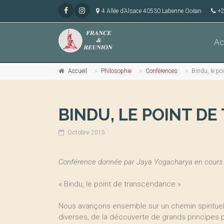
4 Allée d’Alsace 40530 Labenne Océan
+2
Ac
Accueil
Philosophie
Conférences
Bindu, le po
BINDU, LE POINT D
Octobre 2015
Conférence donnée par Jaya Yogacharya en cours 
« Bindu, le point de transcendance »
Nous avançons ensemble sur un chemin spirituel
diverses, de la découverte de grands principes 