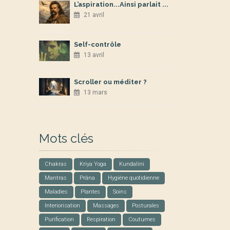
L’aspiration...Ainsi parlait ...
21 avril
Self-contrôle
13 avril
Scroller ou méditer ?
13 mars
Mots clés
Chakras
Kriya Yoga
Kundalini
Mantras
Prâna
Hygiène quotidienne
Maladies
Plantes
Soins
Interiorisation
Massages
Posturales
Purification
Respiration
Coutumes