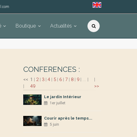
l.com
é
Boutique
Actualités
CONFERENCES :
<<
1
|
2
|
3
|
4
|
5
|
6
|
7
|
8
|
9
|
...
|
|
|
49
>>
Le jardin Intérieur
1er juillet
Courir après le temps...
5 juin