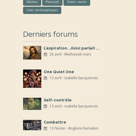
Maîtres
Patanjali
Textes sacrés
Voies philosophiques
Derniers forums
L’aspiration...Ainsi parlait ...
26 avril - Medvesek marc
One Quiet One
13 avril - isabelle bacquenois
Self-contrôle
13 avril - isabelle bacquenois
Combattre
13 février - Angkore Kamakini