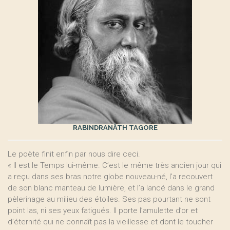
RABINDRANÂTH TAGORE
Le poète finit enfin par nous dire ceci.
« Il est le Temps lui-même. C’est le même très ancien jour qui
a reçu dans ses bras notre globe nouveau-né, l’a recouvert
de son blanc manteau de lumière, et l’a lancé dans le grand
pèlerinage au milieu des étoiles. Ses pas pourtant ne sont
point las, ni ses yeux fatigués. Il porte l’amulette d’or et
d’éternité qui ne connaît pas la vieillesse et dont le toucher