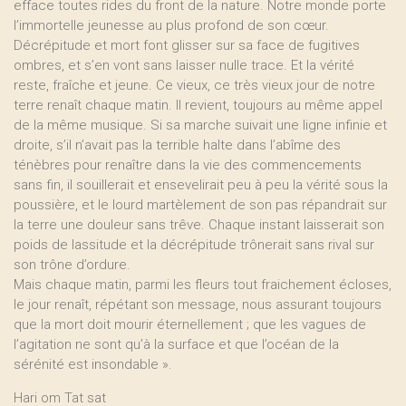
efface toutes rides du front de la nature. Notre monde porte
l’immortelle jeunesse au plus profond de son cœur.
Décrépitude et mort font glisser sur sa face de fugitives
ombres, et s’en vont sans laisser nulle trace. Et la vérité
reste, fraîche et jeune. Ce vieux, ce très vieux jour de notre
terre renaît chaque matin. Il revient, toujours au même appel
de la même musique. Si sa marche suivait une ligne infinie et
droite, s’il n’avait pas la terrible halte dans l’abîme des
ténèbres pour renaître dans la vie des commencements
sans fin, il souillerait et ensevelirait peu à peu la vérité sous la
poussière, et le lourd martèlement de son pas répandrait sur
la terre une douleur sans trêve. Chaque instant laisserait son
poids de lassitude et la décrépitude trônerait sans rival sur
son trône d’ordure.
Mais chaque matin, parmi les fleurs tout fraichement écloses,
le jour renaît, répétant son message, nous assurant toujours
que la mort doit mourir éternellement ; que les vagues de
l’agitation ne sont qu’à la surface et que l’océan de la
sérénité est insondable ».
Hari om Tat sat