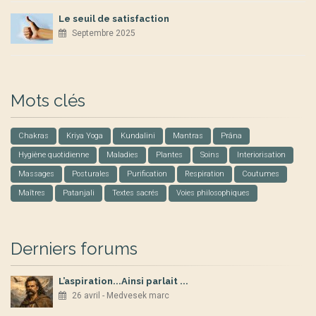
Le seuil de satisfaction
Septembre 2025
Mots clés
Chakras
Kriya Yoga
Kundalini
Mantras
Prâna
Hygiène quotidienne
Maladies
Plantes
Soins
Interiorisation
Massages
Posturales
Purification
Respiration
Coutumes
Maîtres
Patanjali
Textes sacrés
Voies philosophiques
Derniers forums
L’aspiration...Ainsi parlait ...
26 avril - Medvesek marc