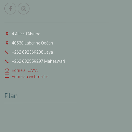
4 Allée d’Alsace
40530 Labenne Océan
+262 692369208 Jaya
+262 692559297 Maheswari
Ecrire à : JAYA
Ecrire au webmaître
Plan