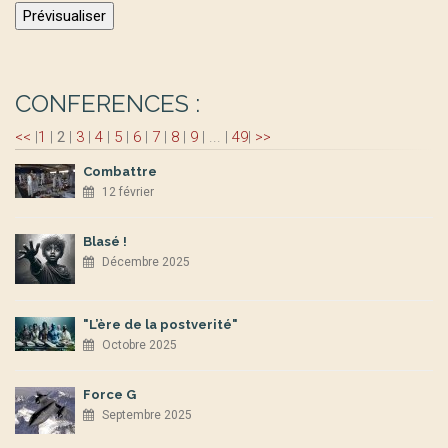
CONFERENCES :
<<
|
1
|
2
|
3
|
4
|
5
|
6
|
7
|
8
|
9
|
...
|
49
|
>>
Combattre
12 février
Blasé !
Décembre 2025
"L’ère de la postverité"
Octobre 2025
Force G
Septembre 2025