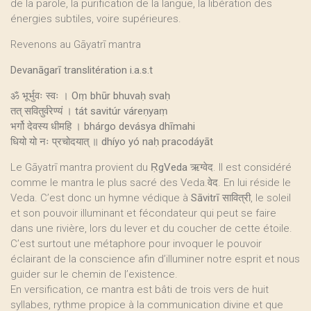
de la parole, la purification de la langue, la libération des
énergies subtiles, voire supérieures.
Revenons au Gāyatrī mantra
Devanāgarī translitération i.a.s.t
ॐ भूर्भुवः स्वः । Oṃ bhūr bhuvaḥ svaḥ
तत् सवितुर्वरेण्यं । tát savitúr váreṇyaṃ
भर्गो देवस्य धीमहि । bhárgo devásya dhīmahi
धियो यो नः प्रचोदयात् ॥ dhíyo yó naḥ pracodáyāt
Le Gāyatrī mantra provient du
ṚgVeda
ऋग्वेद. Il est considéré
comme le mantra le plus sacré des Veda.वेद. En lui réside le
Veda. C’est donc un hymne védique à
Sāvitrī
सावित्री, le soleil
et son pouvoir illuminant et fécondateur qui peut se faire
dans une rivière, lors du lever et du coucher de cette étoile.
C’est surtout une métaphore pour invoquer le pouvoir
éclairant de la conscience afin d’illuminer notre esprit et nous
guider sur le chemin de l’existence.
En versification, ce mantra est bâti de trois vers de huit
syllabes, rythme propice à la communication divine et que