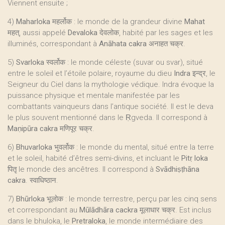
Viennent ensuite ;
4)
Maharloka
महर्लोक : le monde de la grandeur divine
Mahat
महत्, aussi appelé
Devaloka
देवलोक, habité par les sages et les
illuminés, correspondant à
Anāhata cakra
अनाहत चक्र.
5)
Svarloka
स्वर्लोक : le monde céleste (suvar ou svar), situé
entre le soleil et l’étoile polaire, royaume du dieu
Indra
‎इन्द्र, le
Seigneur du Ciel dans la mythologie védique. Indra évoque la
puissance physique et mentale manifestée par les
combattants vainqueurs dans l’antique société. Il est le deva
le plus souvent mentionné dans le Ṛgveda. Il correspond à
Maṇipūra cakra
मणिपूर चक्र.
6)
Bhuvarloka
भुवर्लोक : le monde du mental, situé entre la terre
et le soleil, habité d’êtres semi-divins, et incluant le
Pitṛ loka
पितृ le monde des ancêtres. Il correspond à
Svādhiṣṭhāna
cakra
. स्वाधिष्ठान.
7)
Bhūrloka
भूलोक : le monde terrestre, perçu par les cinq sens
et correspondant au
Mūlādhāra cackra
मूलाधार चक्र. Est inclus
dans le bhuloka, le
Pretraloka
, le monde intermédiaire des