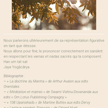
Nous parlerons ultérieurement de sa représentation figurative
en tant que déesse.
Nous allons pour finir, le prononcer correctement en sanskrit
en respectant les varnas et nadas sacrés qui la composent.
Hari om tat sat
Jaya Yogācārya
Bibliographie :
–
« La doctrine du Mantra » de Arthur Avalon aux edts
Orientales
–
« Méditation et matras « de Swami Vishnu-Devananda aux
edts « Om Lotus Publishinig Compagny »
–
« 108 Upanishads » de Martine Buttex aux edts Dervy
–
« Lexique sanskrit- Français » de Gérard Huet