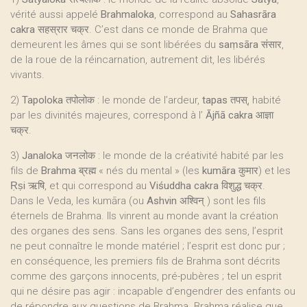
vérité aussi appelé
Brahmaloka
, correspond au
Sahasrāra
cakra
सहस्रार चक्र. C’est dans ce monde de Brahma que
demeurent les âmes qui se sont libérées du
saṃsāra
संसार,
de la roue de la réincarnation, autrement dit, les libérés
vivants.
2)
Tapoloka
तपोलोक : le monde de l’ardeur,
tapas
तपस्, habité
par les divinités majeures, correspond à l’
Ājñā cakra
आज्ञा
चक्र.
3)
Janaloka
जनलोक : le monde de la créativité habité par les
fils de
Brahma
ब्रह्म « nés du mental » (les
kumāra
कुमार) et les
Ṛṣi
ऋषि, et qui correspond au
Viśuddha cakra
विशुद्ध चक्र.
Dans le Veda, les kumāra (ou
Ashvin
अश्विन् ) sont les fils
éternels de Brahma. Ils vinrent au monde avant la création
des organes des sens. Sans les organes des sens, l’esprit
ne peut connaître le monde matériel ; l’esprit est donc pur ;
en conséquence, les premiers fils de Brahma sont décrits
comme des garçons innocents, pré-pubères ; tel un esprit
qui ne désire pas agir : incapable d’engendrer des enfants ou
de répondre aux questions de Brahma. Brahma réalise que