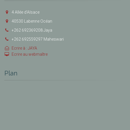
4 Allée d’Alsace
40530 Labenne Océan
+262 692369208 Jaya
+262 692559297 Maheswari
Ecrire à : JAYA
Ecrire au webmaître
Plan