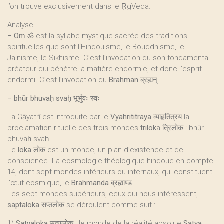
l’on trouve exclusivement dans le ṚgVeda.
Analyse
–
Oṃ
ॐ est la syllabe mystique sacrée des traditions
spirituelles que sont l‘Hindouisme, le Bouddhisme, le
Jaïnisme, le Sikhisme. C’est l’invocation du son fondamental
créateur qui pénètre la matière endormie, et donc l’esprit
endormi. C’est l’invocation du
Brahman
ब्रह्मन्.
–
bhūr bhuvaḥ svaḥ
भूर्भुवः स्वः
La Gāyatrī est introduite par le
Vyahrititraya
व्याहृतित्रय la
proclamation rituelle des trois mondes
trilok
a त्रिलोक : bhūr
bhuvaḥ svaḥ .
Le
loka
लोक est un monde, un plan d’existence et de
conscience. La cosmologie théologique hindoue en compte
14, dont sept mondes inférieurs ou infernaux, qui constituent
l’œuf cosmique, le
Brahmanda
ब्रह्माण्ड.
Les sept mondes supérieurs, ceux qui nous intéressent,
saptaloka
सप्तलोक se déroulent comme suit :
1)
Satyaloka
सत्यलोक : le monde de la réalité absolue
Satya
,