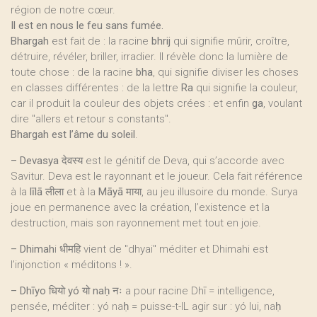
région de notre cœur.
Il est en nous le feu sans fumée.
Bhargah
est fait de : la racine
bhrij
qui signifie mûrir, croître,
détruire, révéler, briller, irradier. Il révèle donc la lumière de
toute chose : de la racine
bha
, qui signifie diviser les choses
en classes différentes : de la lettre
Ra
qui signifie la couleur,
car il produit la couleur des objets crées : et enfin
ga
, voulant
dire "allers et retour s constants".
Bhargah est l’âme du soleil
.
–
Devasya
देवस्य est le génitif de Deva, qui s’accorde avec
Savitur. Deva est le rayonnant et le joueur. Cela fait référence
à la
līlā
लीला et à la
Māyā
माया, au jeu illusoire du monde. Surya
joue en permanence avec la création, l’existence et la
destruction, mais son rayonnement met tout en joie.
–
Dhimah
i धीमहि vient de "dhyai" méditer et Dhimahi est
l’injonction « méditons ! ».
–
Dhīyo
धियो
yó
यो
naḥ
नः a pour racine Dhī = intelligence,
pensée, méditer : yó naḥ = puisse-t-IL agir sur : yó lui, naḥ