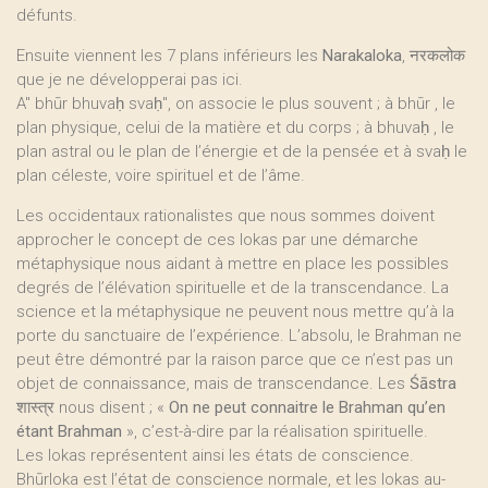
défunts.
Ensuite viennent les 7 plans inférieurs les
Narakaloka
, नरकलोक
que je ne développerai pas ici.
A" bhūr bhuvaḥ svaḥ", on associe le plus souvent ; à bhūr , le
plan physique, celui de la matière et du corps ; à bhuvaḥ , le
plan astral ou le plan de l’énergie et de la pensée et à svaḥ le
plan céleste, voire spirituel et de l’âme.
Les occidentaux rationalistes que nous sommes doivent
approcher le concept de ces lokas par une démarche
métaphysique nous aidant à mettre en place les possibles
degrés de l’élévation spirituelle et de la transcendance. La
science et la métaphysique ne peuvent nous mettre qu’à la
porte du sanctuaire de l’expérience. L’absolu, le Brahman ne
peut être démontré par la raison parce que ce n’est pas un
objet de connaissance, mais de transcendance. Les
Śāstra
शास्त्र nous disent ; «
On ne peut connaitre le Brahman qu’en
étant Brahman
», c’est-à-dire par la réalisation spirituelle.
Les lokas représentent ainsi les états de conscience.
Bhūrloka est l’état de conscience normale, et les lokas au-