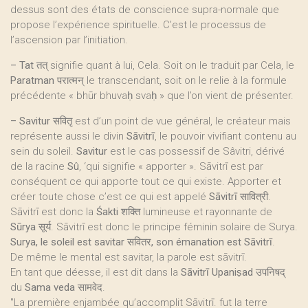
dessus sont des états de conscience supra-normale que
propose l’expérience spirituelle. C’est le processus de
l’ascension par l’initiation.
–
Tat
तत् signifie quant à lui, Cela. Soit on le traduit par Cela, le
Paratman
परात्मन् le transcendant, soit on le relie à la formule
précédente « bhūr bhuvaḥ svaḥ » que l’on vient de présenter.
–
Savitur
सवितृ est d’un point de vue général, le créateur mais
représente aussi le divin
Sāvitrī
, le pouvoir vivifiant contenu au
sein du soleil.
Savitur
est le cas possessif de Sâvitri, dérivé
de la racine
Sû
, ‘qui signifie « apporter ». Sāvitrī est par
conséquent ce qui apporte tout ce qui existe. Apporter et
créer toute chose c’est ce qui est appelé
Sāvitrī
सावित्री.
Sāvitrī est donc la
Śakti
शक्ति lumineuse et rayonnante de
Sūrya
सूर्य. Sāvitrī est donc le principe féminin solaire de Surya.
Surya, le soleil est savitar सवितर, son émanation est Sāvitrī
.
De même le mental est savitar, la parole est sāvitrī.
En tant que déesse, il est dit dans la
Sāvitrī Upaniṣad
उपनिषद्
du
Sama veda
सामवेद.
"La première enjambée qu’accomplit Sāvitrī. fut la terre