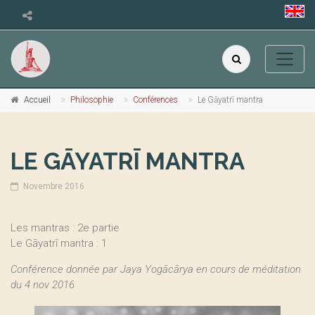
Accueil
Philosophie
Conférences
Le Gāyatrī mantra
LE GĀYATRĪ MANTRA
Novembre 2016
Les mantras : 2e partie
Le Gāyatrī mantra : 1
Conférence donnée par Jaya Yogācārya en cours de méditation
du 4 nov 2016