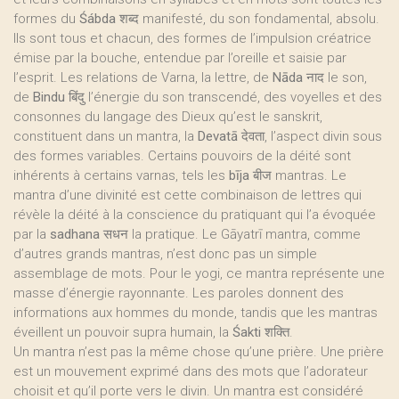
formes du
Śábda
शब्द manifesté, du son fondamental, absolu.
Ils sont tous et chacun, des formes de l’impulsion créatrice
émise par la bouche, entendue par l’oreille et saisie par
l’esprit. Les relations de Varna, la lettre, de
Nāda
नाद le son,
de
Bindu
बिंदु l’énergie du son transcendé, des voyelles et des
consonnes du langage des Dieux qu’est le sanskrit,
constituent dans un mantra, la
Devatā
देवता, l’aspect divin sous
des formes variables. Certains pouvoirs de la déité sont
inhérents à certains varnas, tels les
bīja
बीज mantras. Le
mantra d’une divinité est cette combinaison de lettres qui
révèle la déité à la conscience du pratiquant qui l’a évoquée
par la
sadhana
सधन la pratique. Le Gāyatrī mantra, comme
d’autres grands mantras, n’est donc pas un simple
assemblage de mots. Pour le yogi, ce mantra représente une
masse d’énergie rayonnante. Les paroles donnent des
informations aux hommes du monde, tandis que les mantras
éveillent un pouvoir supra humain, la
Śakti
शक्ति.
Un mantra n’est pas la même chose qu’une prière. Une prière
est un mouvement exprimé dans des mots que l’adorateur
choisit et qu’il porte vers le divin. Un mantra est considéré