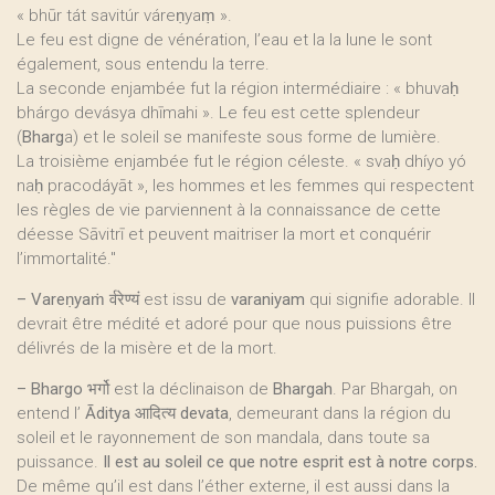
« bhūr tát savitúr váreṇyaṃ ».
Le feu est digne de vénération, l’eau et la la lune le sont
également, sous entendu la terre.
La seconde enjambée fut la région intermédiaire : « bhuvaḥ
bhárgo devásya dhīmahi ». Le feu est cette splendeur
(
Bharg
a) et le soleil se manifeste sous forme de lumière.
La troisième enjambée fut le région céleste. « svaḥ dhíyo yó
naḥ pracodáyāt », les hommes et les femmes qui respectent
les règles de vie parviennent à la connaissance de cette
déesse Sāvitrī et peuvent maitriser la mort et conquérir
l’immortalité."
–
Vareṇyaṁ
र्वरेण्यं est issu de
varaniyam
qui signifie adorable. Il
devrait être médité et adoré pour que nous puissions être
délivrés de la misère et de la mort.
–
Bhargo
भर्गो est la déclinaison de
Bhargah
. Par Bhargah, on
entend l’
Āditya
आदित्य
devata
, demeurant dans la région du
soleil et le rayonnement de son mandala, dans toute sa
puissance.
Il est au soleil ce que notre esprit est à notre corps.
De même qu’il est dans l’éther externe, il est aussi dans la