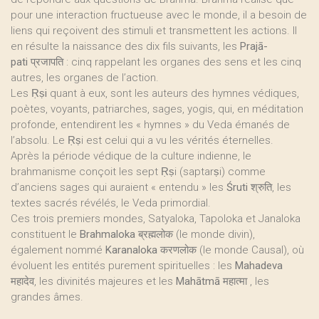
pour une interaction fructueuse avec le monde, il a besoin de
liens qui reçoivent des stimuli et transmettent les actions. Il
en résulte la naissance des dix fils suivants, les
Prajā-
pati
प्रजापति : cinq rappelant les organes des sens et les cinq
autres, les organes de l’action.
Les
Ṛṣi
quant à eux, sont les auteurs des hymnes védiques,
poètes, voyants, patriarches, sages, yogis, qui, en méditation
profonde, entendirent les « hymnes » du Veda émanés de
l’absolu. Le Ṛṣi est celui qui a vu les vérités éternelles.
Après la période védique de la culture indienne, le
brahmanisme conçoit les sept Ṛṣi (saptarṣi) comme
d’anciens sages qui auraient « entendu » les
Śruti
श्रुति, les
textes sacrés révélés, le Veda primordial.
Ces trois premiers mondes, Satyaloka, Tapoloka et Janaloka
constituent le
Brahmaloka
ब्रह्मलोक (le monde divin),
également nommé
Karanaloka
करणलोक (le monde Causal), où
évoluent les entités purement spirituelles : les
Mahadeva
महादेव, les divinités majeures et les
Mahātmā
महात्मा , les
grandes âmes.