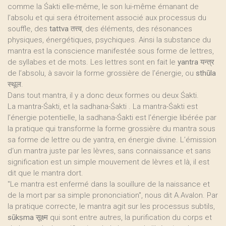
comme la Śakti elle-même, le son lui-même émanant de
l’absolu et qui sera étroitement associé aux processus du
souffle, des
tattva
तत्त्व, des éléments, des résonances
physiques, énergétiques, psychiques. Ainsi la substance du
mantra est la conscience manifestée sous forme de lettres,
de syllabes et de mots. Les lettres sont en fait le
yantra
यन्त्र
de l’absolu, à savoir la forme grossière de l’énergie, ou
sthūla
स्थूल.
Dans tout mantra, il y a donc deux formes ou deux Śakti.
La mantra-Śakti, et la sadhana-Śakti . La mantra-Śakti est
l’énergie potentielle, la sadhana-Śakti est l’énergie libérée par
la pratique qui transforme la forme grossière du mantra sous
sa forme de lettre ou de yantra, en énergie divine. L’émission
d‘un mantra juste par les lèvres, sans connaissance et sans
signification est un simple mouvement de lèvres et là, il est
dit que le mantra dort.
"Le mantra est enfermé dans la souillure de la naissance et
de la mort par sa simple prononciation", nous dit A.Avalon. Par
la pratique correcte, le mantra agit sur les processus subtils,
sūkṣma
सूक्ष्म qui sont entre autres, la purification du corps et