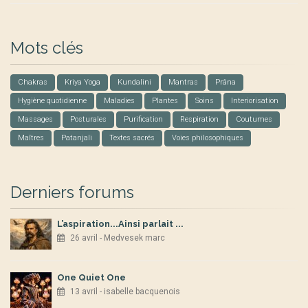
Mots clés
Chakras
Kriya Yoga
Kundalini
Mantras
Prâna
Hygiène quotidienne
Maladies
Plantes
Soins
Interiorisation
Massages
Posturales
Purification
Respiration
Coutumes
Maîtres
Patanjali
Textes sacrés
Voies philosophiques
Derniers forums
L’aspiration...Ainsi parlait ...
26 avril - Medvesek marc
One Quiet One
13 avril - isabelle bacquenois