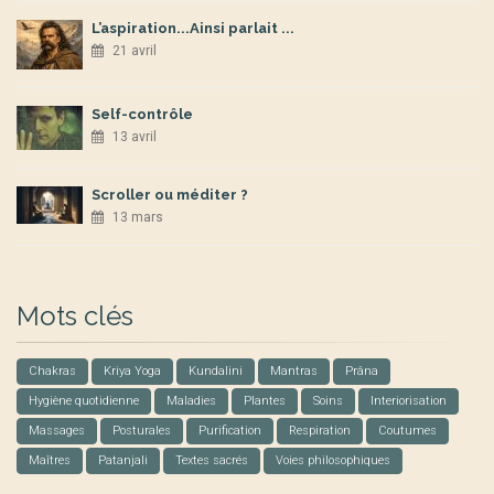
L’aspiration...Ainsi parlait ...
21 avril
Self-contrôle
13 avril
Scroller ou méditer ?
13 mars
Mots clés
Chakras
Kriya Yoga
Kundalini
Mantras
Prâna
Hygiène quotidienne
Maladies
Plantes
Soins
Interiorisation
Massages
Posturales
Purification
Respiration
Coutumes
Maîtres
Patanjali
Textes sacrés
Voies philosophiques