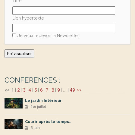
Titre
Lien hypertexte
Je veux recevoir la Newsletter
CONFERENCES :
<<
|
1
|
2
|
3
|
4
|
5
|
6
|
7
|
8
|
9
|
...
|
49
|
>>
Le jardin Intérieur
1er juillet
Courir après le temps...
5 juin