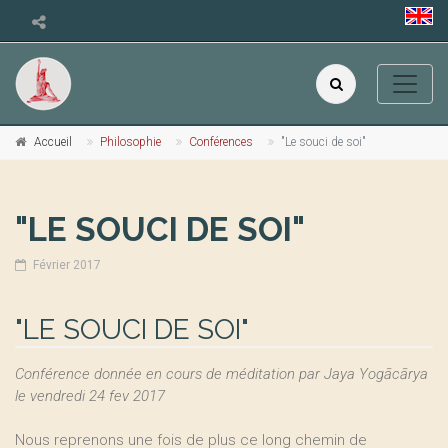
Accueil
Philosophie
Conférences
"Le souci de soi"
"LE SOUCI DE SOI"
Février 2017
"LE SOUCI DE SOI"
Conférence donnée en cours de méditation par Jaya Yogācārya
le vendredi 24 fev 2017
Nous reprenons une fois de plus ce long chemin de